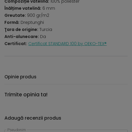
Compoziție vatelină:
100% poliester
Înălțime vatelină:
6 mm
Greutate:
900 gr/m2
Formă:
Dreptunghi
Ţara de origine:
Turcia
Anti-alunecare:
Da
Certificat:
Certificat STANDARD 100 by OEKO-TEX®
Opinie produs
Trimite opinia ta!
Adaugă recenzii produs
Pseudonim