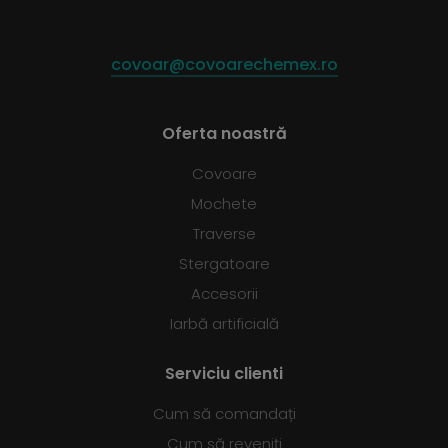
covoar@covoarechemex.ro
Oferta noastră
Covoare
Mochete
Traverse
Stergatoare
Accesorii
Iarbă artificială
Serviciu clienti
Cum să comandați
Cum să reveniți