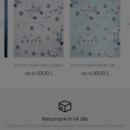
COVOR 36461 PRINT EMMA
COVOR 36460 PRINT EMMA
COVOR
101,10 L
101,10 L
de la
de la
Returnare în 14 zile
Poți returna întotdeauna
bunurile achiziționate în termen