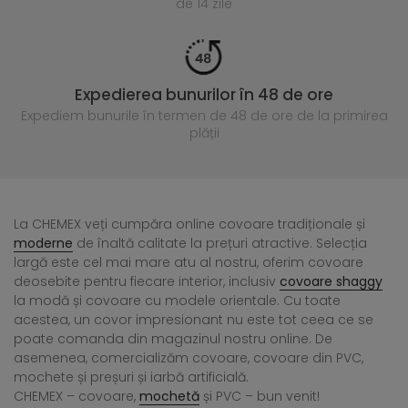
de 14 zile
Expedierea bunurilor în 48 de ore
Expediem bunurile în termen de 48 de ore
de la primirea
plății
La CHEMEX veți cumpăra online covoare tradiționale și
moderne
de înaltă calitate la prețuri atractive. Selecția
largă este cel mai mare atu al nostru, oferim covoare
deosebite pentru fiecare interior, inclusiv
covoare shaggy
la modă și covoare cu modele orientale. Cu toate
acestea, un covor impresionant nu este tot ceea ce se
poate comanda din magazinul nostru online. De
asemenea, comercializăm covoare, covoare din PVC,
mochete și preșuri și iarbă artificială.
CHEMEX – covoare,
mochetă
și PVC – bun venit!