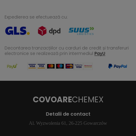
Expedierea se efectuează cu:
Decontarea tranzacțiilor cu carduri de credit și transferuri
electronice se realizează
prin intermediul
PayU
COVOARE
CHEMEX
Detalii de contact
Al. Wyzwolenia 61, 26-225 Gowarczów