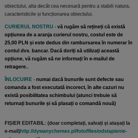
obiectului, alta decât cea necesară pentru a stabili natura,
caracteristicile și funcționarea obiectului.
CURIERUL NOSTRU -
vă rugăm să rețineți că există
opțiunea de a aranja curierul nostru, costul este de
25,00 PLN și este dedus din rambursarea în numerar în
contul dvs. bancar. Dacă doriți să utilizați această
opțiune, vă rugăm să ne informați în e-mailul de
retragere..
ÎNLOCUIRE -
numai dacă bunurile sunt defecte sau
comanda a fost executată incorect, în alte cazuri nu
există posibilitatea schimbului (atunci trebuie să
returnați bunurile și să plasați o comandă nouă)
FIȘIER EDITABIL: (doar completați, salvați și atașați la
e-mail)
http://dywanychemex.pl/foto/files/odstapienie-