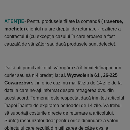
ATENȚIE
- Pentru produsele tăiate la comandă (
traverse,
mochete
) clientul nu are dreptul de returnare - reziliere a
contractului (cu excepția cazului în care eroarea a fost
cauzată de vânzător sau dacă produsele sunt defecte).
Dacă ați primit articolul, vă rugăm să îl trimiteți înapoi prin
curier sau să ni-l predați la:
al. Wyzwolenia 61 , 26-225
Gowarczów
și, în orice caz, nu mai târziu de 14 zile de la
data la care ne-ați informat despre retragerea dvs. din
acest acord. Termenul este respectat dacă trimiteți articolul
înapoi înainte de expirarea perioadei de 14 zile. Va trebui
să suportați costurile directe de returnare a articolului.
Sunteți răspunzător doar pentru orice diminuare a valorii
obiectului care rezultă din utilizarea de către dvs. a