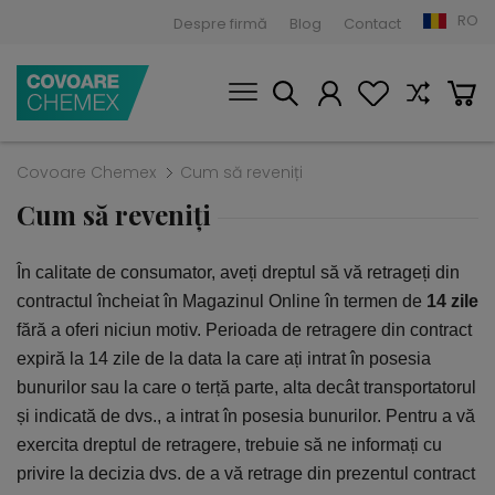
RO
Despre firmă
Blog
Contact
Covoare Chemex
Cum să reveniți
Cum să reveniți
În calitate de consumator, aveți dreptul să vă retrageți din
contractul încheiat în Magazinul Online în termen de
14
zile
fără a oferi niciun motiv. Perioada de retragere din contract
expiră la 14 zile de la data la care ați intrat în posesia
bunurilor sau la care o terță parte, alta decât transportatorul
și indicată de dvs., a intrat în posesia bunurilor. Pentru a vă
exercita dreptul de retragere, trebuie să ne informați cu
privire la decizia dvs. de a vă retrage din prezentul contract