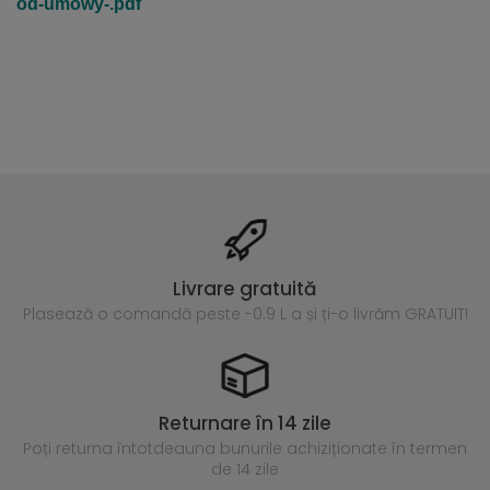
od-umowy-.pdf
Livrare gratuită
Plasează o comandă peste
-0.9 L a și ți-o livrăm GRATUIT!
Returnare în 14 zile
Poți returna întotdeauna
bunurile achiziționate în termen
de 14 zile