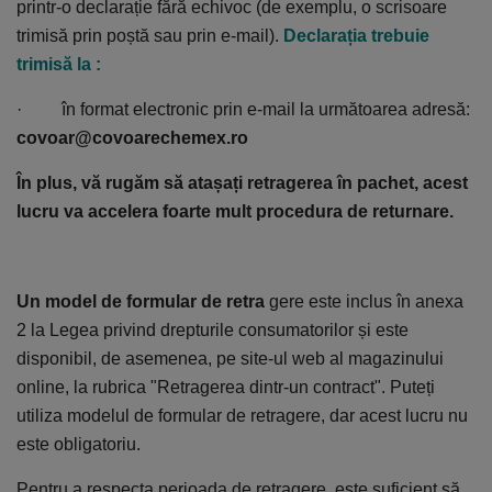
printr-o declarație fără echivoc (de exemplu, o scrisoare
trimisă prin poștă sau prin e-mail).
Declarația trebuie
trimisă la :
· în format electronic prin e-mail la următoarea adresă:
covoar@covoarechemex.ro
În plus, vă rugăm să atașați retragerea în pachet, acest
lucru va accelera foarte mult procedura de returnare.
Un model de formular de retra
gere este inclus în anexa
2 la Legea privind drepturile consumatorilor și este
disponibil, de asemenea, pe site-ul web al magazinului
online, la rubrica "Retragerea dintr-un contract". Puteți
utiliza modelul de formular de retragere, dar acest lucru nu
este obligatoriu.
Pentru a respecta perioada de retragere, este suficient să