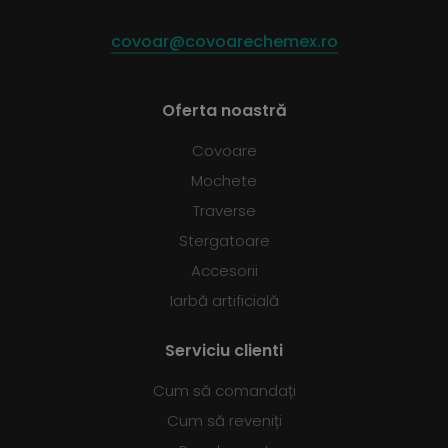
covoar@covoarechemex.ro
Oferta noastră
Covoare
Mochete
Traverse
Stergatoare
Accesorii
Iarbă artificială
Serviciu clienti
Cum să comandați
Cum să reveniți