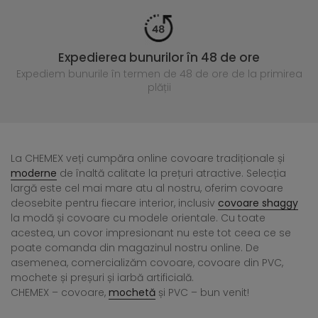
Expedierea bunurilor în 48 de ore
Expediem bunurile în termen de 48 de ore
de la primirea
plății
La CHEMEX veți cumpăra online covoare tradiționale și
moderne
de înaltă calitate la prețuri atractive. Selecția
largă este cel mai mare atu al nostru, oferim covoare
deosebite pentru fiecare interior, inclusiv
covoare shaggy
la modă și covoare cu modele orientale. Cu toate
acestea, un covor impresionant nu este tot ceea ce se
poate comanda din magazinul nostru online. De
asemenea, comercializăm covoare, covoare din PVC,
mochete și preșuri și iarbă artificială.
CHEMEX – covoare,
mochetă
și PVC – bun venit!