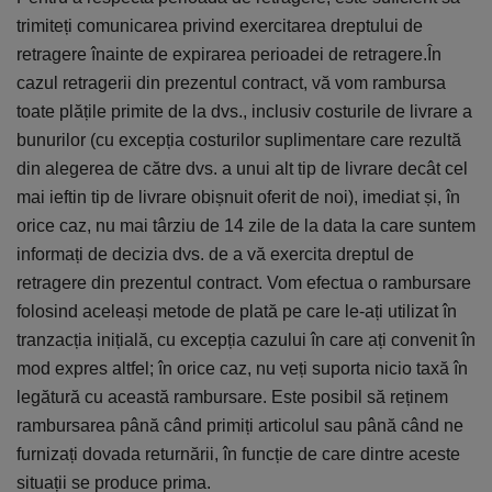
trimiteți comunicarea privind exercitarea dreptului de
retragere înainte de expirarea perioadei de retragere.În
cazul retragerii din prezentul contract, vă vom rambursa
toate plățile primite de la dvs., inclusiv costurile de livrare a
bunurilor (cu excepția costurilor suplimentare care rezultă
din alegerea de către dvs. a unui alt tip de livrare decât cel
mai ieftin tip de livrare obișnuit oferit de noi), imediat și, în
orice caz, nu mai târziu de 14 zile de la data la care suntem
informați de decizia dvs. de a vă exercita dreptul de
retragere din prezentul contract. Vom efectua o rambursare
folosind aceleași metode de plată pe care le-ați utilizat în
tranzacția inițială, cu excepția cazului în care ați convenit în
mod expres altfel; în orice caz, nu veți suporta nicio taxă în
legătură cu această rambursare. Este posibil să reținem
rambursarea până când primiți articolul sau până când ne
furnizați dovada returnării, în funcție de care dintre aceste
situații se produce prima.