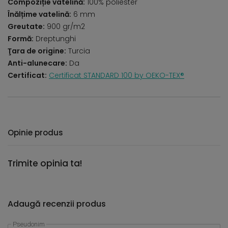
Compoziție vatelină:
100% poliester
Înălțime vatelină:
6 mm
Greutate:
900 gr/m2
Formă:
Dreptunghi
Ţara de origine:
Turcia
Anti-alunecare:
Da
Certificat:
Certificat STANDARD 100 by OEKO-TEX®
Opinie produs
Trimite opinia ta!
Adaugă recenzii produs
Pseudonim