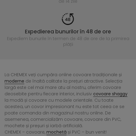
de 14 zile
Expedierea bunurilor în 48 de ore
Expediem bunurile în termen de 48 de ore
de la primirea
plății
La CHEMEX veți cumpăra online covoare tradiționale și
moderne
de înaltă calitate la prețuri atractive. Selecția
largă este cel mai mare atu al nostru, oferim covoare
deosebite pentru fiecare interior, inclusiv
covoare shaggy
la modă și covoare cu modele orientale. Cu toate
acestea, un covor impresionant nu este tot ceea ce se
poate comanda din magazinul nostru online. De
asemenea, comercializăm covoare, covoare din PVC,
mochete și preșuri și iarbă artificială.
CHEMEX – covoare,
mochetă
și PVC – bun venit!