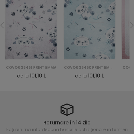
COVOR 36461 PRINT EMMA
COVOR 36460 PRINT EMMA
COVO
101,10 L
101,10 L
de la
de la
Returnare în 14 zile
Poți returna întotdeauna
bunurile achiziționate în termen