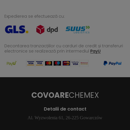
Expedierea se efectuează cu:
Decontarea tranzacțiilor cu carduri de credit și transferuri
electronice se realizează
prin intermediul
PayU
COVOARE
CHEMEX
Detalii de contact
Al. Wyzwolenia 61, 26-225 Gowarczów