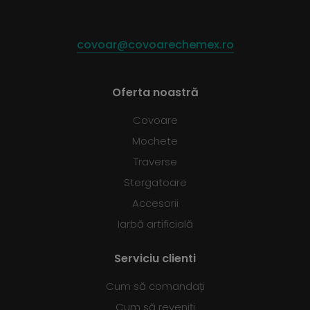
covoar@covoarechemex.ro
Oferta noastră
Covoare
Mochete
Traverse
Stergatoare
Accesorii
Iarbă artificială
Serviciu clienti
Cum să comandați
Cum să reveniți