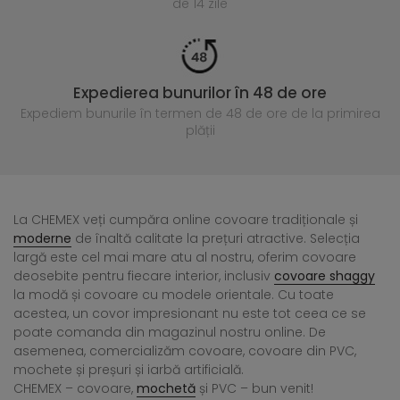
de 14 zile
Expedierea bunurilor în 48 de ore
Expediem bunurile în termen de 48 de ore
de la primirea
plății
La CHEMEX veți cumpăra online covoare tradiționale și
moderne
de înaltă calitate la prețuri atractive. Selecția
largă este cel mai mare atu al nostru, oferim covoare
deosebite pentru fiecare interior, inclusiv
covoare shaggy
la modă și covoare cu modele orientale. Cu toate
acestea, un covor impresionant nu este tot ceea ce se
poate comanda din magazinul nostru online. De
asemenea, comercializăm covoare, covoare din PVC,
mochete și preșuri și iarbă artificială.
CHEMEX – covoare,
mochetă
și PVC – bun venit!