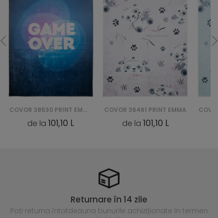
COVOR 36461 PRINT EMMA
COVOR 36460 PRINT EMMA
COVO
101,10 L
101,10 L
de la
de la
Returnare în 14 zile
Poți returna întotdeauna
bunurile achiziționate în termen