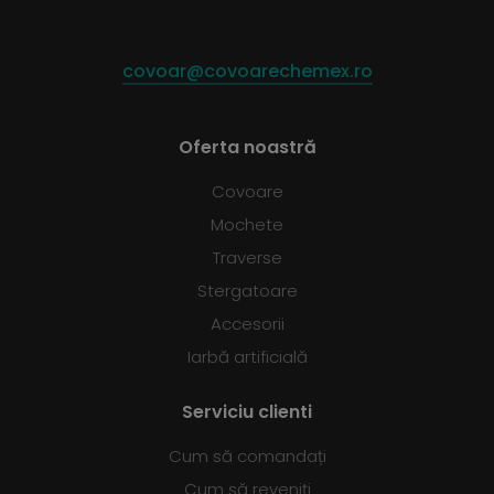
covoar@covoarechemex.ro
Oferta noastră
Covoare
Mochete
Traverse
Stergatoare
Accesorii
Iarbă artificială
Serviciu clienti
Cum să comandați
Cum să reveniți