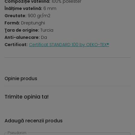
Compoziție vatelină:
100% poliester
Înălțime vatelină:
6 mm
Greutate:
900 gr/m2
Formă:
Dreptunghi
Ţara de origine:
Turcia
Anti-alunecare:
Da
Certificat:
Certificat STANDARD 100 by OEKO-TEX®
Opinie produs
Trimite opinia ta!
Adaugă recenzii produs
Pseudonim