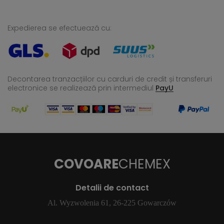
Expedierea se efectuează cu:
Decontarea tranzacțiilor cu carduri de credit și transferuri
electronice se realizează
prin intermediul
PayU
COVOARE
CHEMEX
Detalii de contact
Al. Wyzwolenia 61, 26-225 Gowarczów