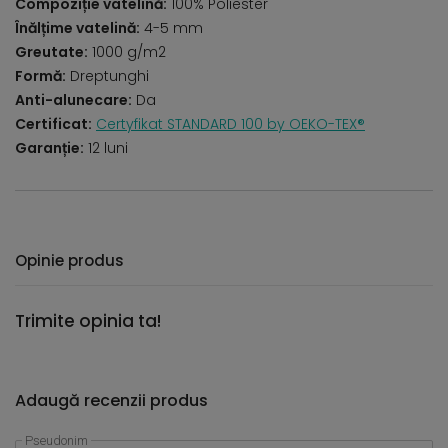
Compoziție vatelină:
100% Poliester
Înălțime vatelină:
4-5 mm
Greutate:
1000 g/m2
Formă:
Dreptunghi
Anti-alunecare:
Da
Certificat:
Certyfikat STANDARD 100 by OEKO-TEX®
Garanție:
12 luni
Opinie produs
Trimite opinia ta!
Adaugă recenzii produs
Pseudonim