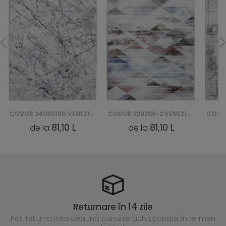
COVOR 2409019D VENEZIA PRINT
COVOR 220206-2 VENEZIA PRINT
81,10 L
81,10 L
de la
de la
Returnare în 14 zile
Poți returna întotdeauna
bunurile achiziționate în termen