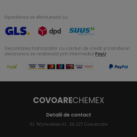
Expedierea se efectuează cu:
Decontarea tranzacțiilor cu carduri de credit și transferuri
electronice se realizează
prin intermediul
PayU
COVOARE
CHEMEX
Detalii de contact
Al. Wyzwolenia 61, 26-225 Gowarczów