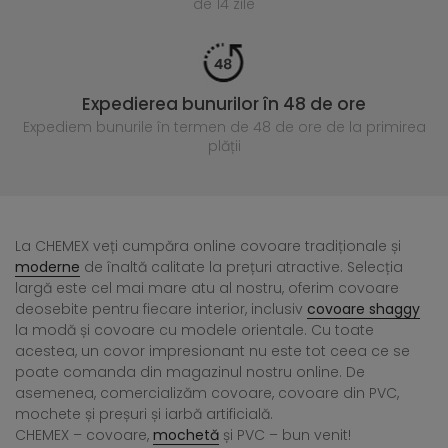
de 14 zile
Expedierea bunurilor în 48 de ore
Expediem bunurile în termen de 48 de ore
de la primirea
plății
La CHEMEX veți cumpăra online covoare tradiționale și
moderne
de înaltă calitate la prețuri atractive. Selecția
largă este cel mai mare atu al nostru, oferim covoare
deosebite pentru fiecare interior, inclusiv
covoare shaggy
la modă și covoare cu modele orientale. Cu toate
acestea, un covor impresionant nu este tot ceea ce se
poate comanda din magazinul nostru online. De
asemenea, comercializăm covoare, covoare din PVC,
mochete și preșuri și iarbă artificială.
CHEMEX – covoare,
mochetă
și PVC – bun venit!