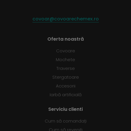
covoar@covoarechemex.ro
Oferta noastră
Covoare
Mochete
Traverse
Stergatoare
Accesorii
Iarbă artificială
Serviciu clienti
Cum să comandați
Cum să reveniți