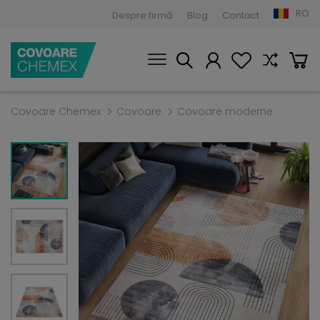
RO
Despre firmă
Blog
Contact
Covoare Chemex
Covoare
Covoare moderne