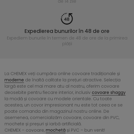
de 14 zile
Expedierea bunurilor în 48 de ore
Expediem bunurile în termen de 48 de ore
de la primirea
plății
La CHEMEX veți cumpăra online covoare tradiționale și
moderne
de înaltă calitate la prețuri atractive. Selecția
largă este cel mai mare atu al nostru, oferim covoare
deosebite pentru fiecare interior, inclusiv
covoare shaggy
la modă și covoare cu modele orientale. Cu toate
acestea, un covor impresionant nu este tot ceea ce se
poate comanda din magazinul nostru online. De
asemenea, comercializăm covoare, covoare din PVC,
mochete și preșuri și iarbă artificială.
CHEMEX – covoare,
mochetă
și PVC – bun venit!