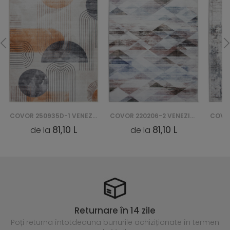
COVOR 250935D-1 VENEZIA PRINT
COVOR 220206-2 VENEZIA PRINT
81,10 L
81,10 L
de la
de la
Returnare în 14 zile
Poți returna întotdeauna
bunurile achiziționate în termen