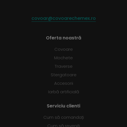
covoar@covoarechemex.ro
Oferta noastră
Covoare
Mochete
Traverse
Stergatoare
Accesorii
Iarbă artificială
Serviciu clienti
Cum să comandați
Cum să reveniți