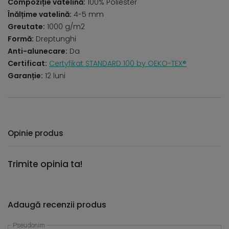
Compoziție vatelină:
100% Poliester
Înălțime vatelină:
4-5 mm
Greutate:
1000 g/m2
Formă:
Dreptunghi
Anti-alunecare:
Da
Certificat:
Certyfikat STANDARD 100 by OEKO-TEX®
Garanție:
12 luni
Opinie produs
Trimite opinia ta!
Adaugă recenzii produs
Pseudonim