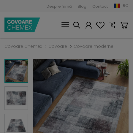
RO
Despre firmă
Blog
Contact
Covoare Chemex
Covoare
Covoare moderne