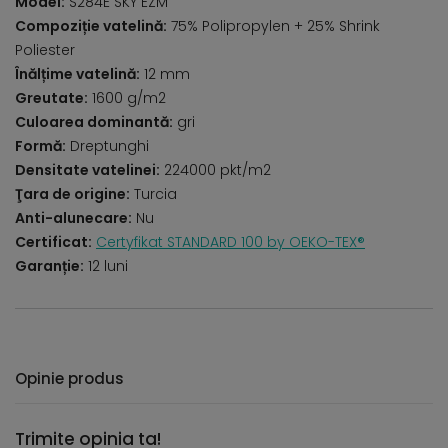
Model:
S284E SKY EZM
Compoziție vatelină:
75% Polipropylen + 25% Shrink
Poliester
Înălțime vatelină:
12 mm
Greutate:
1600 g/m2
Culoarea dominantă:
gri
Formă:
Dreptunghi
Densitate vatelinei:
224000 pkt/m2
Ţara de origine:
Turcia
Anti-alunecare:
Nu
Certificat:
Certyfikat STANDARD 100 by OEKO-TEX®
Garanție:
12 luni
Opinie produs
Trimite opinia ta!