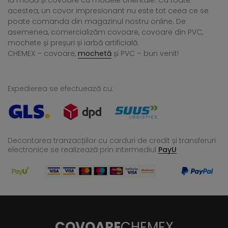
la modă și covoare cu modele orientale. Cu toate
acestea, un covor impresionant nu este tot ceea ce se
poate comanda din magazinul nostru online. De
asemenea, comercializăm covoare, covoare din PVC,
mochete și preșuri și iarbă artificială.
CHEMEX – covoare,
mochetă
și PVC – bun venit!
Expedierea se efectuează cu:
Decontarea tranzacțiilor cu carduri de credit și transferuri
electronice se realizează
prin intermediul
PayU
COVOARE
CHEMEX