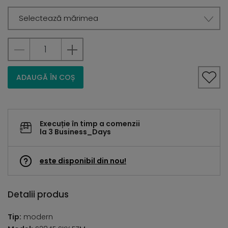
Selectează mărimea
ADAUGĂ ÎN COȘ
Execuție în timp a comenzii
la 3 Business_Days
este disponibil din nou!
Detalii produs
Tip:
modern