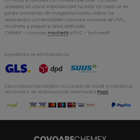
la modă și covoare cu modele orientale. Cu toate
acestea, un covor impresionant nu este tot ceea ce se
poate comanda din magazinul nostru online. De
asemenea, comercializăm covoare, covoare din PVC,
mochete și preșuri și iarbă artificială.
CHEMEX – covoare,
mochetă
și PVC – bun venit!
Expedierea se efectuează cu:
Decontarea tranzacțiilor cu carduri de credit și transferuri
electronice se realizează
prin intermediul
PayU
COVOARE
CHEMEX