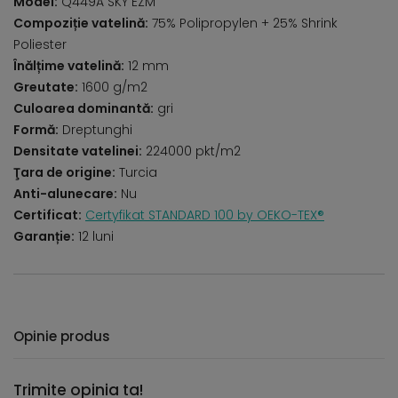
Model:
Q449A SKY EZM
Compoziție vatelină:
75% Polipropylen + 25% Shrink
Poliester
Înălțime vatelină:
12 mm
Greutate:
1600 g/m2
Culoarea dominantă:
gri
Formă:
Dreptunghi
Densitate vatelinei:
224000 pkt/m2
Ţara de origine:
Turcia
Anti-alunecare:
Nu
Certificat:
Certyfikat STANDARD 100 by OEKO-TEX®
Garanție:
12 luni
Opinie produs
Trimite opinia ta!