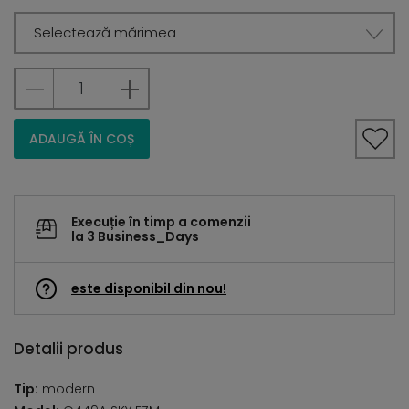
Selectează mărimea
ADAUGĂ ÎN COȘ
Execuție în timp a comenzii
la 3 Business_Days
este disponibil din nou!
Detalii produs
Tip:
modern