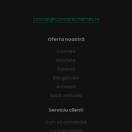
covoar@covoarechemex.ro
Oferta noastră
Covoare
Mochete
Traverse
Stergatoare
Accesorii
Iarbă artificială
Serviciu clienti
Cum să comandați
Cum să reveniți