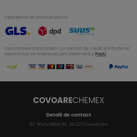
Expedierea se efectuează cu:
Decontarea tranzacțiilor cu carduri de credit și transferuri
electronice se realizează
prin intermediul
PayU
COVOARE
CHEMEX
Detalii de contact
Al. Wyzwolenia 61, 26-225 Gowarczów