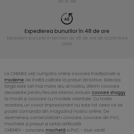
de 14 zile
Expedierea bunurilor în 48 de ore
Expediem bunurile în termen de 48 de ore
de la primirea
plății
La CHEMEX veți cumpăra online covoare tradiționale și
moderne
de înaltă calitate la prețuri atractive. Selecția
largă este cel mai mare atu al nostru, oferim covoare
deosebite pentru fiecare interior, inclusiv
covoare shaggy
la modă și covoare cu modele orientale. Cu toate
acestea, un covor impresionant nu este tot ceea ce se
poate comanda din magazinul nostru online. De
asemenea, comercializăm covoare, covoare din PVC,
mochete și preșuri și iarbă artificială.
CHEMEX – covoare,
mochetă
și PVC – bun venit!