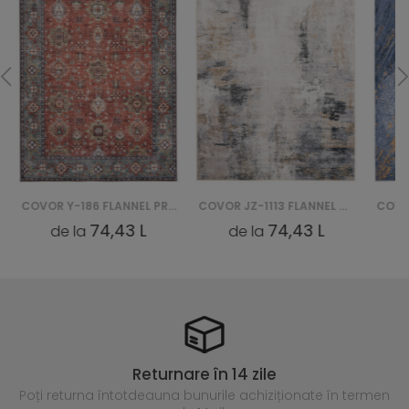
COVOR Y-186 FLANNEL PRINTED
COVOR JZ-1113 FLANNEL PRINTED
74,43 L
74,43 L
de la
de la
Returnare în 14 zile
Poți returna întotdeauna
bunurile achiziționate în termen