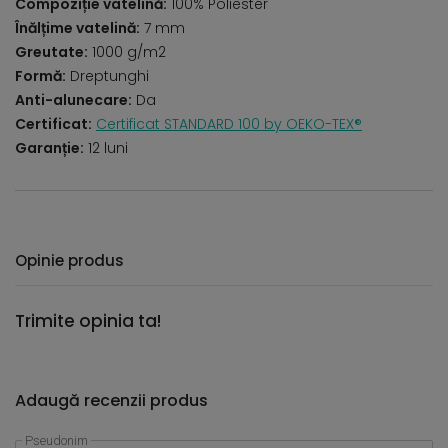
Compoziție vatelină:
100% Poliester
Înălțime vatelină:
7 mm
Greutate:
1000 g/m2
Formă:
Dreptunghi
Anti-alunecare:
Da
Certificat:
Certificat STANDARD 100 by OEKO-TEX®
Garanție:
12 luni
Opinie produs
Trimite opinia ta!
Adaugă recenzii produs
Pseudonim