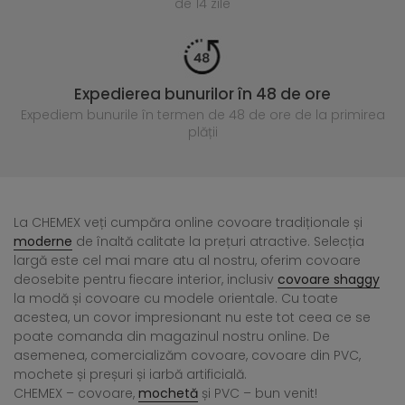
de 14 zile
Expedierea bunurilor în 48 de ore
Expediem bunurile în termen de 48 de ore
de la primirea
plății
La CHEMEX veți cumpăra online covoare tradiționale și
moderne
de înaltă calitate la prețuri atractive. Selecția
largă este cel mai mare atu al nostru, oferim covoare
deosebite pentru fiecare interior, inclusiv
covoare shaggy
la modă și covoare cu modele orientale. Cu toate
acestea, un covor impresionant nu este tot ceea ce se
poate comanda din magazinul nostru online. De
asemenea, comercializăm covoare, covoare din PVC,
mochete și preșuri și iarbă artificială.
CHEMEX – covoare,
mochetă
și PVC – bun venit!