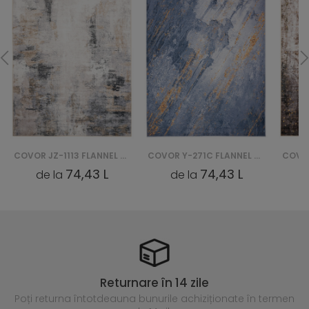
COVOR JZ-1113 FLANNEL PRINTED
COVOR Y-271C FLANNEL PRINTED
74,43 L
74,43 L
de la
de la
Returnare în 14 zile
Poți returna întotdeauna
bunurile achiziționate în termen