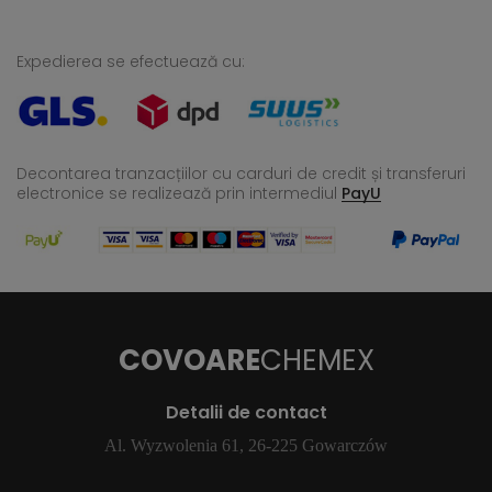
Expedierea se efectuează cu:
Decontarea tranzacțiilor cu carduri de credit și transferuri
electronice se realizează
prin intermediul
PayU
COVOARE
CHEMEX
Detalii de contact
Al. Wyzwolenia 61, 26-225 Gowarczów