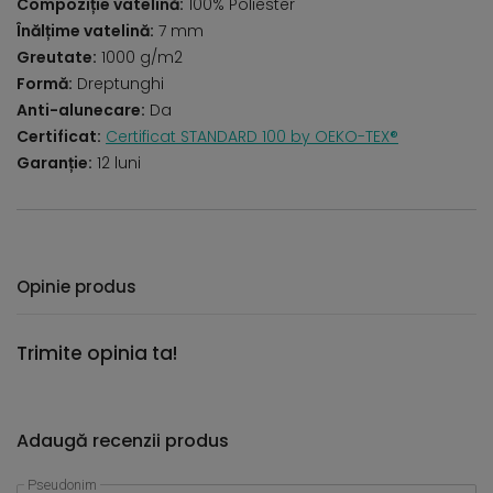
Compoziție vatelină:
100% Poliester
Înălțime vatelină:
7 mm
Greutate:
1000 g/m2
Formă:
Dreptunghi
Anti-alunecare:
Da
Certificat:
Certificat STANDARD 100 by OEKO-TEX®
Garanție:
12 luni
Opinie produs
Trimite opinia ta!
Adaugă recenzii produs
Pseudonim