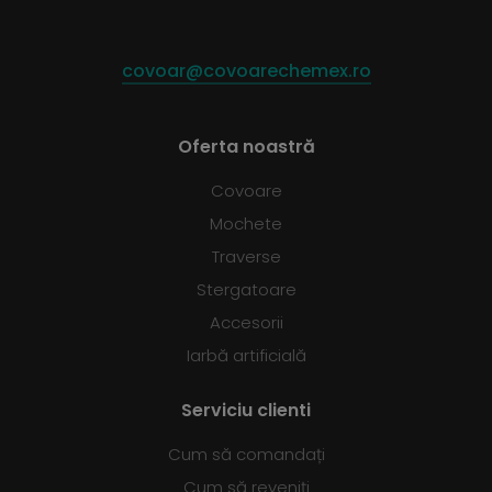
covoar@covoarechemex.ro
Oferta noastră
Covoare
Mochete
Traverse
Stergatoare
Accesorii
Iarbă artificială
Serviciu clienti
Cum să comandați
Cum să reveniți