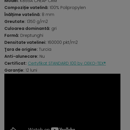
Model:
K855A CHEAP CRM
Compoziție vatelină:
100% Polipropylen
Înălțime vatelină:
8 mm
Greutate:
1350 g/m2
Culoarea dominantă:
gri
Formă:
Dreptunghi
Densitate vatelinei:
160000 pkt/m2
Ţara de origine:
Turcia
Anti-alunecare:
Nu
Certificat:
Certyfikat STANDARD 100 by OEKO-TEX®
Garanție:
12 luni