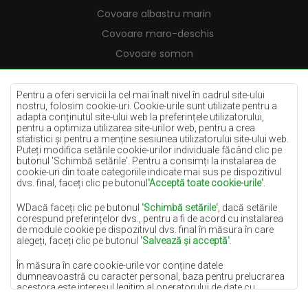
Covoare albastru marin
Covoare maro-deschis
Covoare somon
Covoare crem
Covoare lila
Pentru a oferi servicii la cel mai înalt nivel în cadrul site-ului
nostru, folosim cookie-uri. Cookie-urile sunt utilizate pentru a
Covoare galbene
adapta conținutul site-ului web la preferințele utilizatorului,
pentru a optimiza utilizarea site-urilor web, pentru a crea
Covoare mentă
statistici și pentru a menține sesiunea utilizatorului site-ului web.
Puteți modifica setările cookie-urilor individuale făcând clic pe
Covoare albastre
butonul 'Schimbă setările'. Pentru a consimți la instalarea de
cookie-uri din toate categoriile indicate mai sus pe dispozitivul
Covoare portocalii
dvs. final, faceți clic pe butonul
'Acceptă toate cookie-urile'
.
Covoare roz
WDacă faceți clic pe butonul
'Schimbă setările'
, dacă setările
Covoare gri
corespund preferințelor dvs., pentru a fi de acord cu instalarea
de module cookie pe dispozitivul dvs. final în măsura în care
Covoare teracotă
alegeți, faceți clic pe butonul
'Salvează și acceptă'
.
Covoare verzi
În măsura în care cookie-urile vor conține datele
Covoare aurii
dumneavoastră cu caracter personal, baza pentru prelucrarea
acestora este interesul legitim al operatorului de date cu
caracter personal (DYWANYCHEMEX) sau al unor terțe părți,