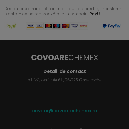
Decontarea tranzacțiilor cu carduri de credit și transferuri
electronice se realizează
prin intermediul
PayU
COVOARE
CHEMEX
Detalii de contact
Al. Wyzwolenia 61, 26-225 Gowarczów
covoar@covoarechemex.ro