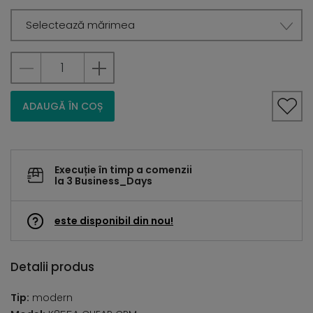
Selectează mărimea
ADAUGĂ ÎN COȘ
Execuție în timp a comenzii
la 3 Business_Days
este disponibil din nou!
Detalii produs
Tip:
modern