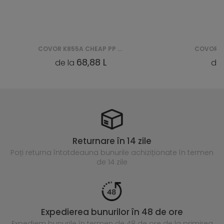
COVOR K857B LUXURY PP ESM - CZERWONY
39,99 L
de la
Returnare în 14 zile
Poți returna întotdeauna
bunurile achiziționate în termen
de 14 zile
Expedierea bunurilor în 48 de ore
Expediem bunurile în termen de 48 de ore
de la primirea