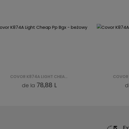
COVOR K874A DARK CHEAP PP CRM - SZARY
78,88 L
de la
Ex