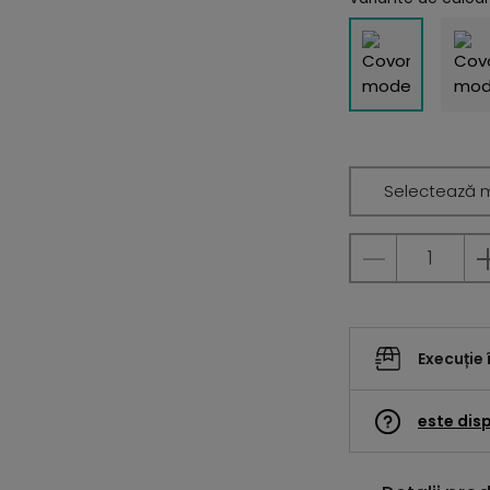
Selectează 
Execuție 
este disp