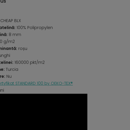
dus
CHEAP BLX
telină:
100% Polipropylen
ină:
8 mm
0 g/m2
minantă:
roșu
unghi
elinei:
160000 pkt/m2
ne:
Turcia
re:
Nu
rtyfikat STANDARD 100 by OEKO-TEX®
uni