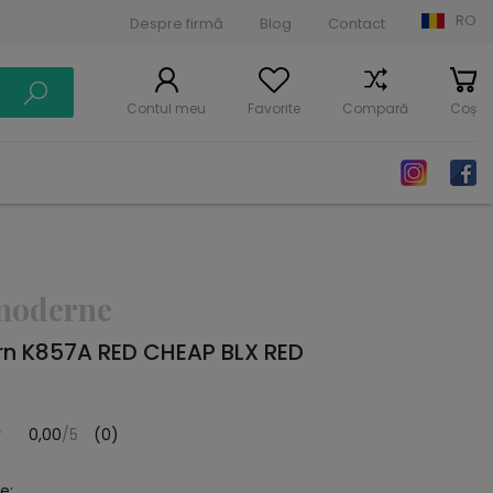
RO
Despre firmă
Blog
Contact
Contul meu
Favorite
Compară
Coș
moderne
n K857A RED CHEAP BLX RED
0,00
/5
(0)
e: