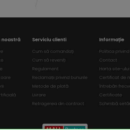
 noastră
Serviciu clienti
Informație
re
Cum să comandați
Politica privin
te
Cum să reveniți
Contact
se
Regulament
Harta site-ului
toare
Reclamații privind bunurile
Certificat de
ii
Metode de plată
Întrebări frec
tificială
Livrare
Certificate
Retragerea din contract
Schimbă setări