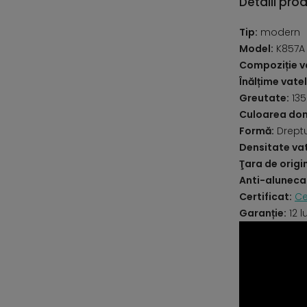
Detalii pro
Tip:
modern
Model:
K857A 
Compoziție va
Înălțime vatel
Greutate:
135
Culoarea do
Formă:
Drept
Densitate vat
Ţara de origi
Anti-aluneca
Certificat:
Ce
Garanție:
12 l