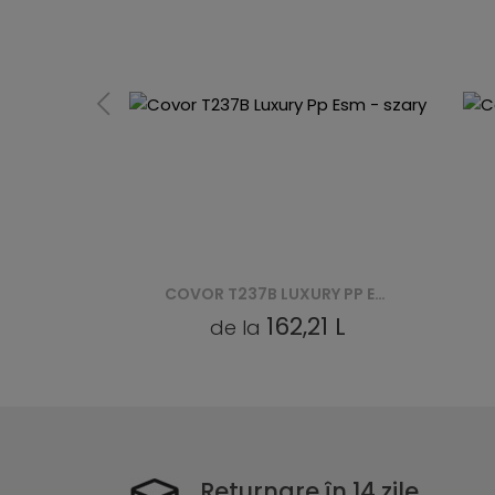
COVOR T237B LUXURY PP ESM - SZARY
COVOR K874A LIGHT CHEAP PP BGX - BEŻOWY
 L
78,88 L
de la
Returnare în 14 zile