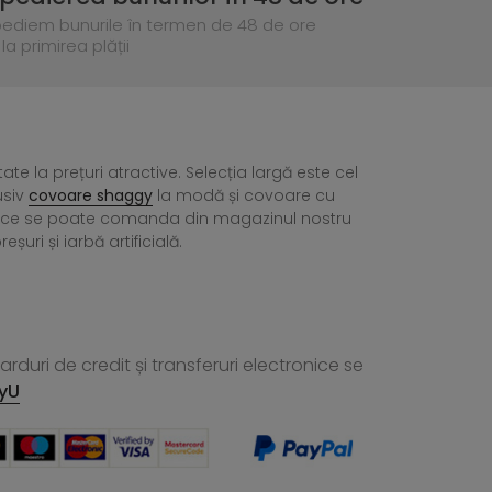
pediem bunurile în termen de 48 de ore
la primirea plății
tate la prețuri atractive. Selecția largă este cel
usiv
covoare shaggy
la modă și covoare cu
ea ce se poate comanda din magazinul nostru
ri și iarbă artificială.
rduri de credit și transferuri electronice se
yU