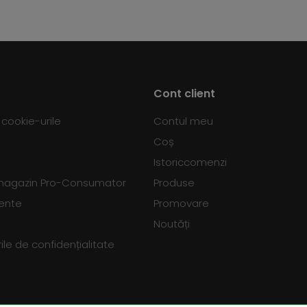
Cont client
d cookie-urile
Contul meu
Coș
Istoriccomenzi
 magazin Pro-Consumator
Produse
vente
Promovare
Noutăți
le de confidențialitate