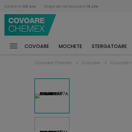
Livrare în
48 ore
Drept de rambursare
14 zile
COVOARE
MOCHETE
STERGATOARE
Covoare Chemex
Covoare
Covoare 