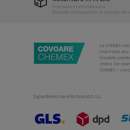
Poți returna întotdeauna
bunurile achiziționate în termen de 14
La CHEMEX veți
mai mare atu a
modele orient
online. De ase
CHEMEX – cov
Expedierea se efectuează cu: