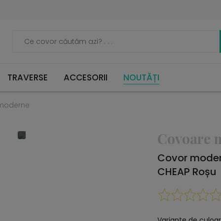
TRAVERSE
ACCESORII
NOUTĂȚI
moderne
Covoare 
Covor moder
CHEAP Roșu
Variante de culoar