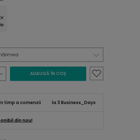
mărimea
ADAUGĂ ÎN COȘ
în timp a comenzii
la 3 Business_Days
onibil din nou!