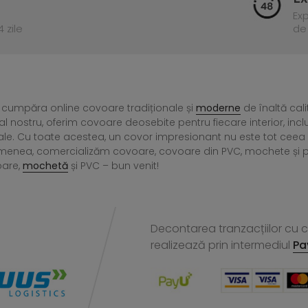
Ex
 zile
de 
 cumpăra online covoare tradiționale și
moderne
de înaltă cali
l nostru, oferim covoare deosebite pentru fiecare interior, incl
ale. Cu toate acestea, un covor impresionant nu este tot ce
menea, comercializăm covoare, covoare din PVC, mochete și preșu
oare,
mochetă
și PVC – bun venit!
Decontarea tranzacțiilor cu ca
realizează
prin intermediul
Pa