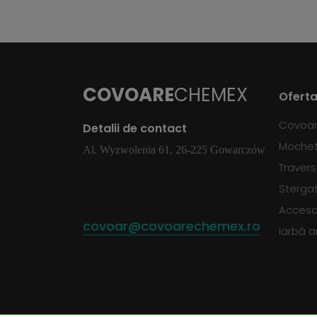
COVOARE
CHEMEX
Oferta
Covoa
Detalii de contact
Moche
Al. Wyzwolenia 61, 26-225 Gowarczów
Traver
Sterga
Accesor
covoar@covoarechemex.ro
Iarbă ar