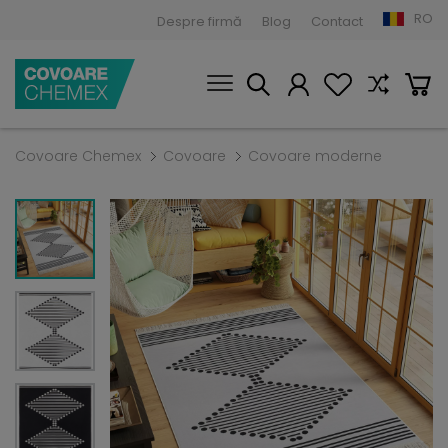
RO
Despre firmă
Blog
Contact
Covoare Chemex
Covoare
Covoare moderne