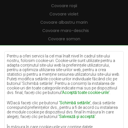
Covoare roșii
Covoare violet
Covoare albastru marin
Covoare maro-deschis
Covoare somon
Covoare crem
Covoare lila
Pentru a oferi servicii la cel mai înalt nivel în cadrul site-ului
nostru, folosim cookie-uri. Cookie-urile sunt utilizate pentru a
Covoare galbene
adapta conținutul site-ului web la preferințele utilizatorului,
pentru a optimiza utilizarea site-urilor web, pentru a crea
Covoare mentă
statistici și pentru a menține sesiunea utilizatorului site-ului web.
Puteți modifica setările cookie-urilor individuale făcând clic pe
Covoare albastre
butonul 'Schimbă setările'. Pentru a consimți la instalarea de
cookie-uri din toate categoriile indicate mai sus pe dispozitivul
Covoare portocalii
dvs. final, faceți clic pe butonul
'Acceptă toate cookie-urile'
.
Covoare roz
WDacă faceți clic pe butonul
'Schimbă setările'
, dacă setările
Covoare gri
corespund preferințelor dvs., pentru a fi de acord cu instalarea
de module cookie pe dispozitivul dvs. final în măsura în care
Covoare teracotă
alegeți, faceți clic pe butonul
'Salvează și acceptă'
.
Covoare verzi
În măsura în care cookie-urile vor conține datele