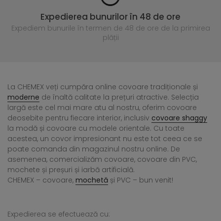
Expedierea bunurilor în 48 de ore
Expediem bunurile în termen de 48 de ore
de la primirea
plății
La CHEMEX veți cumpăra online covoare tradiționale și
moderne
de înaltă calitate la prețuri atractive. Selecția
largă este cel mai mare atu al nostru, oferim covoare
deosebite pentru fiecare interior, inclusiv
covoare shaggy
la modă și covoare cu modele orientale. Cu toate
acestea, un covor impresionant nu este tot ceea ce se
poate comanda din magazinul nostru online. De
asemenea, comercializăm covoare, covoare din PVC,
mochete și preșuri și iarbă artificială.
CHEMEX – covoare,
mochetă
și PVC – bun venit!
Expedierea se efectuează cu: