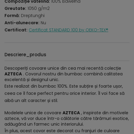
Compoziție vatelină:
100% Bawełna
Greutate:
1050 g/m2
Formă:
Dreptunghi
Anti-alunecare:
Nu
Certificat:
Certificat STANDARD 100 by OEKO-TEX®
Descriere_produs
Descoperiți covoare unice din cea mai recentă colecție
AZTECA
. Covorul nostru din bumbac combină calitatea
excelentă și designul unic.
Este realizat din bumbac 100%. Este subțire și foarte ușor,
ceea ce îl face perfect pentru orice interior. Îl voi face să
aibă un alt caracter și stil.
Modelele unice de covoare
AZTECA
, inspirate din motivele
aztece, vă vor duce într-o călătorie către tărâmuri exotice,
adăugând un farmec unic interiorului.
În plus, acest covor este decorat cu franjuri de culoare