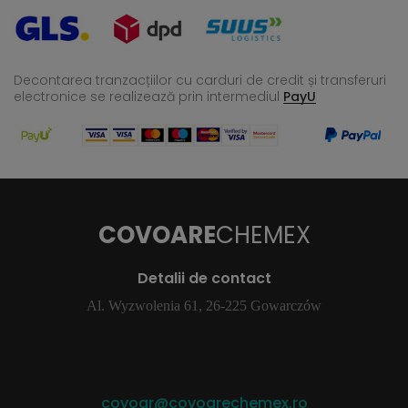
Decontarea tranzacțiilor cu carduri de credit și transferuri
electronice se realizează
prin intermediul
PayU
COVOARE
CHEMEX
Detalii de contact
Al. Wyzwolenia 61, 26-225 Gowarczów
covoar@covoarechemex.ro