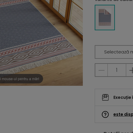
Selectează 
i mouse-ul pentru a mări
Execuție 
este disp