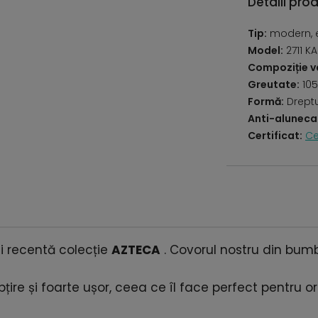
Detalii pro
Tip:
modern, e
Model:
2711 K
Compoziție va
Greutate:
105
Formă:
Drept
Anti-aluneca
Certificat:
Ce
i recentă colecție
AZTECA
. Covorul nostru din bum
ire și foarte ușor, ceea ce îl face perfect pentru oric