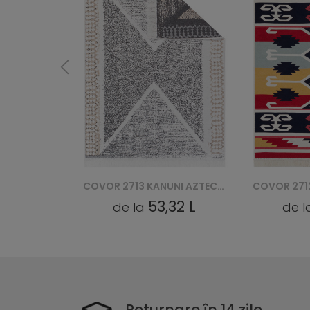
COVOR 2713 KANUNI AZTECA BAWEŁNIANY
COVOR 2712 KANUNI AZTECA BAWEŁNIANY
32 L
53,32 L
de la
de 
Returnare în 14 zile