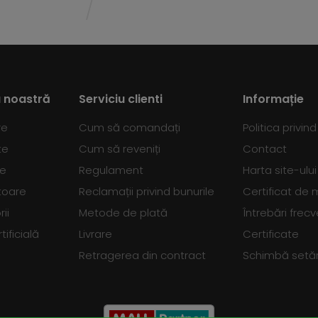
 noastră
Serviciu clienti
Informație
re
Cum să comandați
Politica privin
te
Cum să reveniți
Contact
se
Regulament
Harta site-ului
toare
Reclamații privind bunurile
Certificat de
ii
Metode de plată
Întrebări frec
tificială
Livrare
Certificate
Retragerea din contract
Schimbă setări