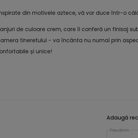
inspirate din motivele aztece, vă vor duce într-o căl
njuri de culoare crem, care îi conferă un finisaj subti
camera tineretului - va încânta nu numai prin aspectu
onfortabile și unice!
Adaugă rec
Pseudonim