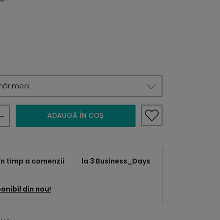
mărimea
ADAUGĂ ÎN COȘ
în timp a comenzii
la 3 Business_Days
onibil din nou!