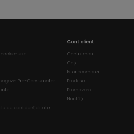
Cont client
d cookie-urile
Contul meu
Coș
Istoriccomenzi
 magazin Pro-Consumator
Produse
vente
Promovare
Noutăți
le de confidențialitate