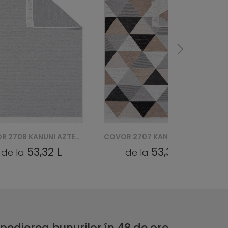
COVOR 2707 KANUNI AZTECA BAWEŁNIANY
COVOR 2706 KANUNI AZTECA BAWEŁNIANY
53,32 L
53,32 L
de la
de la
pedierea bunurilor în 48 de ore