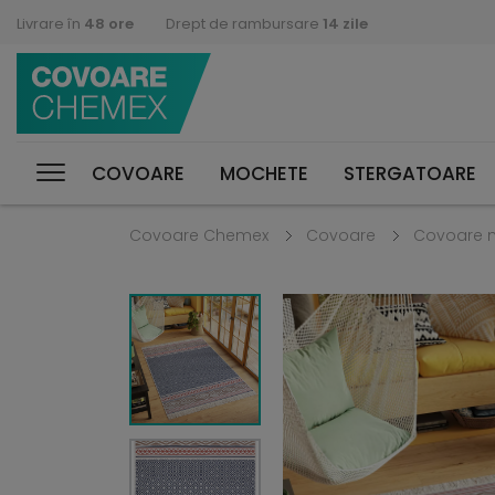
Livrare în
48 ore
Drept de rambursare
14 zile
COVOARE
MOCHETE
STERGATOARE
Covoare Chemex
Covoare
Covoare 