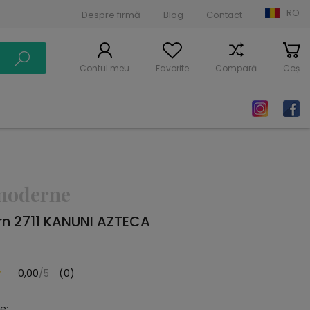
RO
Despre firmă
Blog
Contact
Contul meu
Favorite
Compară
Coș
moderne
n 2711 KANUNI AZTECA
0,00
/5
(0)
e: