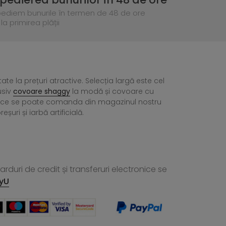
pediem bunurile în termen de 48 de ore
la primirea plății
tate la prețuri atractive. Selecția largă este cel
usiv
covoare shaggy
la modă și covoare cu
ea ce se poate comanda din magazinul nostru
ri și iarbă artificială.
rduri de credit și transferuri electronice se
yU