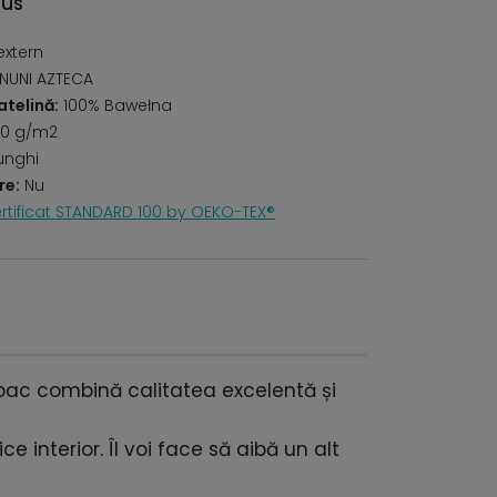
dus
xtern
ANUNI AZTECA
telină:
100% Bawełna
0 g/m2
unghi
re:
Nu
rtificat STANDARD 100 by OEKO-TEX®
bac combină calitatea excelentă și
e interior. Îl voi face să aibă un alt