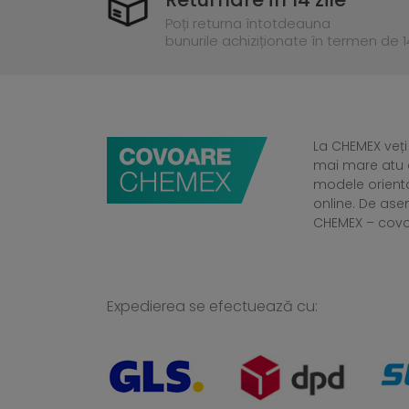
Poți returna întotdeauna
bunurile achiziționate în termen de 14
La CHEMEX veți
mai mare atu a
modele orient
online. De ase
CHEMEX – cov
Expedierea se efectuează cu: