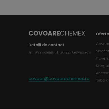
COVOARE
CHEMEX
Oferta
Covoa
Detalii de contact
Moche
Al. Wyzwolenia 61, 26-225 Gowarczów
Traver
Sterga
Accesor
covoar@covoarechemex.ro
Iarbă ar