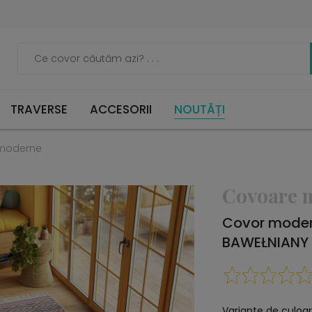
TRAVERSE
ACCESORII
NOUTĂȚI
moderne
Covoare 
Covor moder
BAWEŁNIANY
Variante de culoar