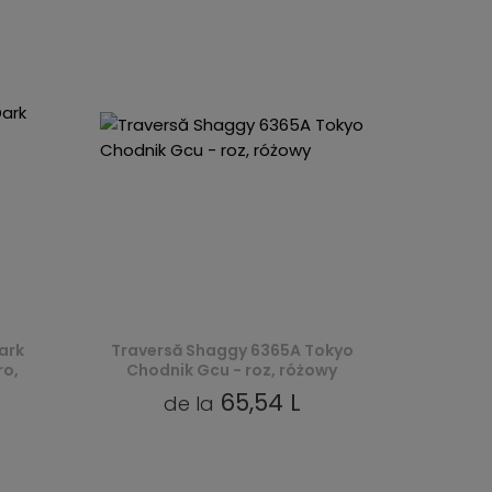
ark
Traversă Shaggy 6365A Tokyo
ro,
Chodnik Gcu - roz, różowy
65,54 L
de la