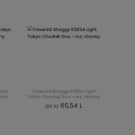
okyo
Traversă Shaggy 6365A Light
wony
Tokyo Chodnik Gcu - roz, różowy
65,54 L
de la