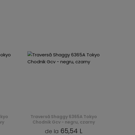
okyo
Traversă Shaggy 6365A Tokyo
wy
Chodnik Gcv - negru, czarny
65,54 L
de la