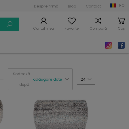
RO
Despre firmă
Blog
Contact
Contul meu
Favorite
Compară
Coș
Sortează
adăugare date
24
după: