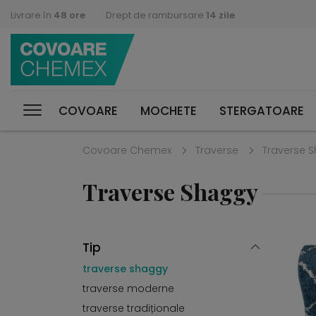
Livrare în
48 ore
Drept de rambursare
14 zile
COVOARE
MOCHETE
STERGATOARE
Covoare Chemex
Traverse
Traverse 
Traverse Shaggy
Tip
traverse shaggy
traverse moderne
traverse tradiționale