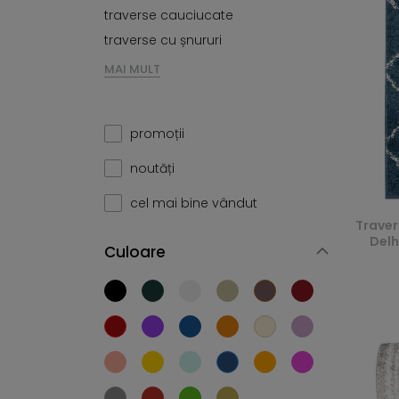
traverse cauciucate
traverse cu șnururi
MAI MULT
promoții
noutăți
cel mai bine vândut
Traver
Delh
Culoare