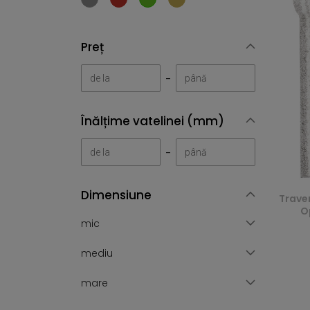
Preț
-
Înălțime vatelinei (mm)
-
Dimensiune
Trave
O
mic
mediu
mare