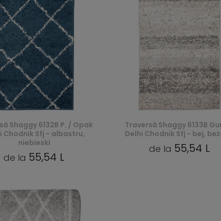
să Shaggy 6132B P. / Opak
Traversă Shaggy 6133B G
i Chodnik Sfj - albastru,
Delhi Chodnik Sfj - bej, be
niebieski
55,54 L
de la
55,54 L
de la