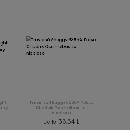
ght
Traversă Shaggy 6365A Tokyo
zary
Chodnik Gcu - albastru,
niebieski
65,54 L
de la