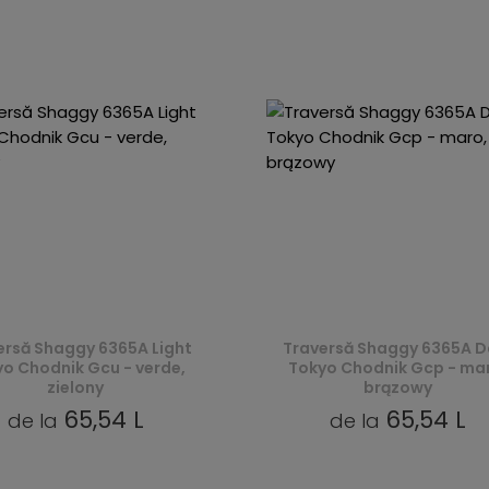
ersă Shaggy 6365A Light
Traversă Shaggy 6365A D
o Chodnik Gcu - verde,
Tokyo Chodnik Gcp - ma
zielony
brązowy
65,54 L
65,54 L
de la
de la