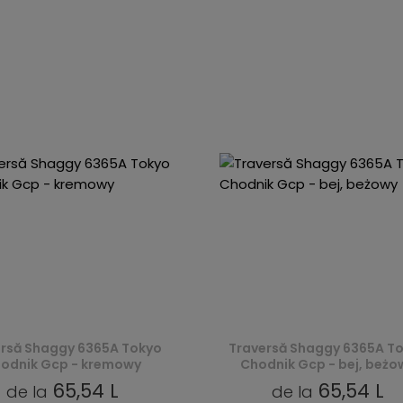
rsă Shaggy 6365A Tokyo
Traversă Shaggy 6365A T
odnik Gcp - kremowy
Chodnik Gcp - bej, beżo
65,54 L
65,54 L
de la
de la