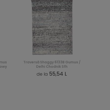
umus
Traversă Shaggy 6133B Gumus /
żowy
Delhi Chodnik Sfh
55,54 L
de la