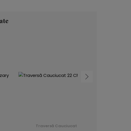
ate
Traversă Cauciucat 11 Inca (Monarch) - Bordo - roșu