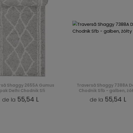
rsă Shaggy 2655A Gumus
Traversă Shaggy 7388A De
pak Delhi Chodnik Sfi
Chodnik Sfb - galben, żó
55,54 L
55,54 L
de la
de la