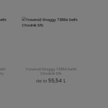
lhi
Traversă Shaggy 7388A Delhi
łty
Chodnik Sfb
55,54 L
de la