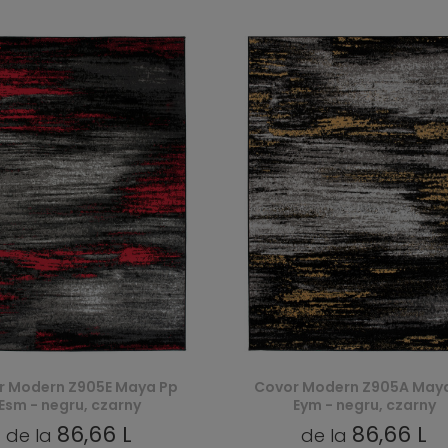
r Modern Z905E Maya Pp
Covor Modern Z905A May
Esm - negru, czarny
Eym - negru, czarny
86,66 L
86,66 L
de la
de la