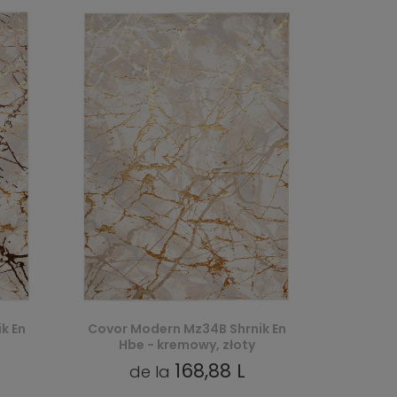
k En
Covor Modern Mz34B Shrnik En
Hbe - kremowy, złoty
168,88 L
de la