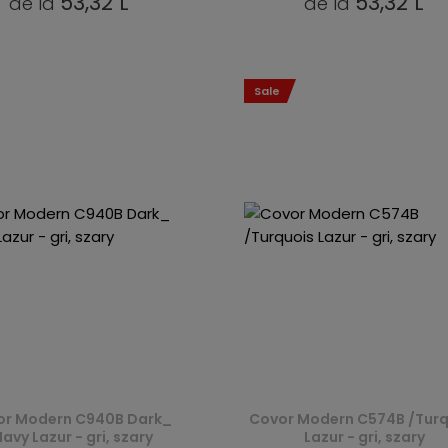
53,32 L
53,32 L
de la
de la
Sale
or Modern C940B Dark_
Covor Modern C574B /Turq
avy Lazur - gri, szary
Lazur - gri, szary