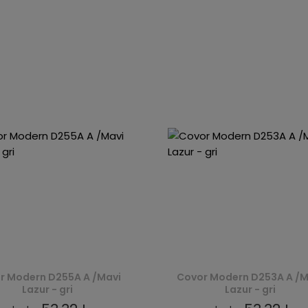
r Modern D255A A /Mavi
Covor Modern D253A A /M
Lazur - gri
Lazur - gri