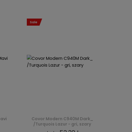
Sale
avi
Covor Modern C940M Dark_
/Turquois Lazur - gri, szary