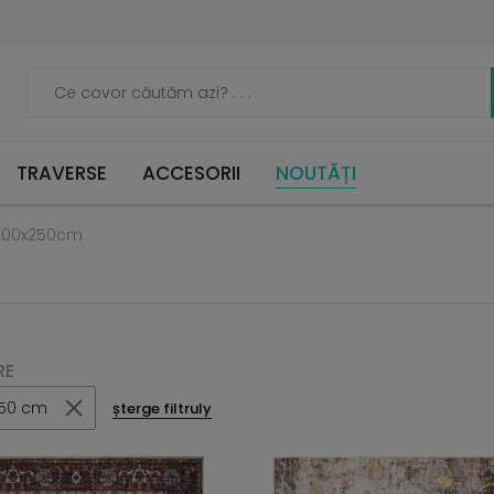
TRAVERSE
ACCESORII
NOUTĂȚI
200x250cm
RE
50 cm
șterge filtruly