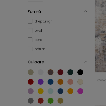
Formă
dreptunghi
oval
cerc
pătrat
Culoare
Covo