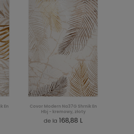
k En
Covor Modern Na37G Shrnik En
Hbj - kremowy, złoty
168,88 L
de la