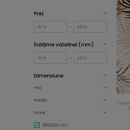
Preț
-
Înălțime vatelinei (mm)
-
Dimensiune
mic
mediu
Covor
mare
200x250 cm