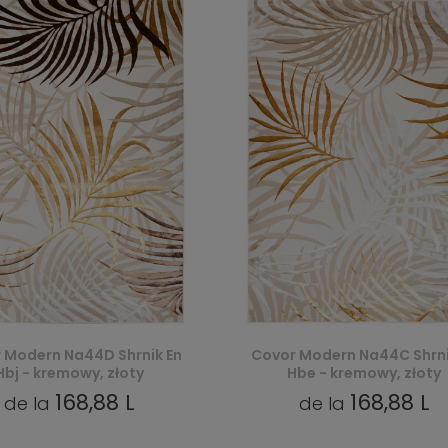
 Modern Na44D Shrnik En
Covor Modern Na44C Shrni
Hbj - kremowy, złoty
Hbe - kremowy, złoty
168,88 L
168,88 L
de la
de la