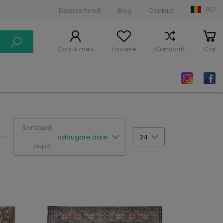
RO
Despre firmă
Blog
Contact
Contul meu
Favorite
Compară
Coș
Sortează
adăugare date
24
după: