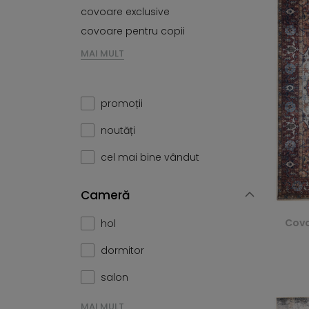
covoare exclusive
covoare pentru copii
MAI MULT
promoții
noutăți
cel mai bine vândut
Cameră
Covo
hol
dormitor
salon
MAI MULT