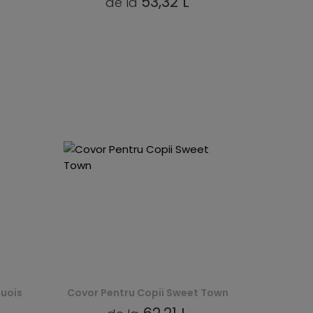
53,32 L
de la
uois
Covor Pentru Copii Sweet Town