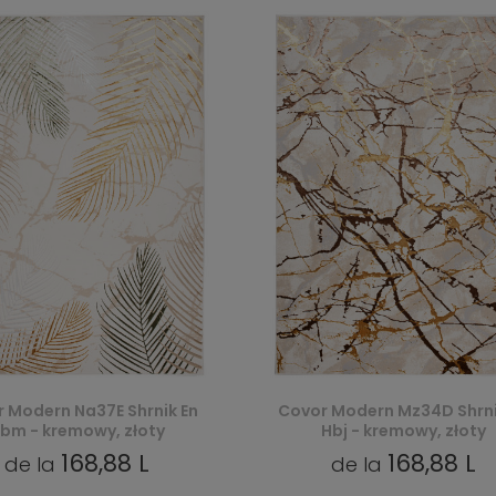
 Modern Na37E Shrnik En
Covor Modern Mz34D Shrni
bm - kremowy, złoty
Hbj - kremowy, złoty
168,88 L
168,88 L
de la
de la