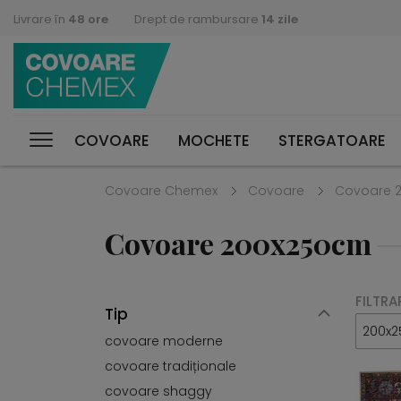
Livrare în
48 ore
Drept de rambursare
14 zile
COVOARE
MOCHETE
STERGATOARE
Covoare Chemex
Covoare
Covoare 
Covoare 200x250cm
FILTRA
Tip
200x2
covoare moderne
covoare tradiționale
covoare shaggy