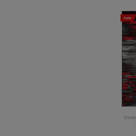
Sale
Covo