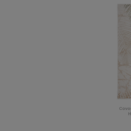
Covor
H