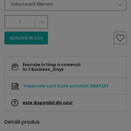
Selectează lățimea
ml
ADAUGĂ ÎN COȘ
Execuție în timp a comenzii
la 3 Business_Days
Traversele sunt tivite automat
GRATUIT
este disponibil din nou!
Detalii produs