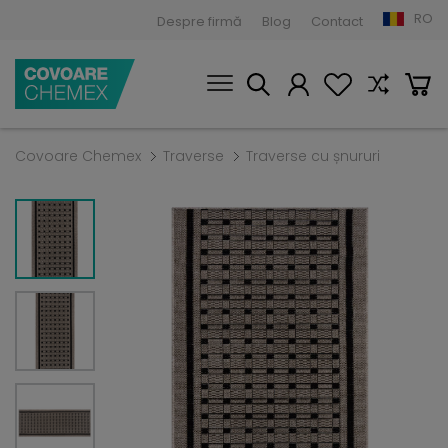
RO
Despre firmă
Blog
Contact
Covoare Chemex
Traverse
Traverse cu șnururi