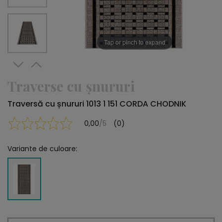
Tap or pinch to expand
Traverse cu șnururi
Traversă cu șnururi 1013 1 151 CORDA CHODNIK
0,00
/5
(0)
Variante de culoare: