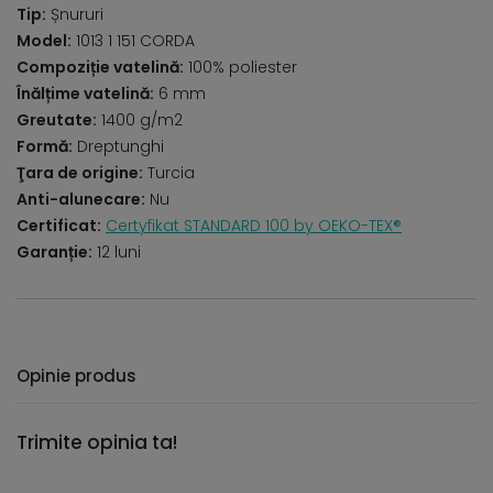
Tip:
Șnururi
Model:
1013 1 151 CORDA
Compoziție vatelină:
100% poliester
Înălțime vatelină:
6 mm
Greutate:
1400 g/m2
Formă:
Dreptunghi
Ţara de origine:
Turcia
Anti-alunecare:
Nu
Certificat:
Certyfikat STANDARD 100 by OEKO-TEX®
Garanție:
12 luni
Opinie produs
Trimite opinia ta!