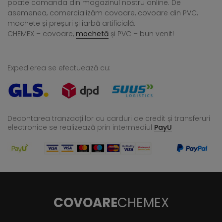
poate comanda din magazinul nostru online. De
asemenea, comercializăm covoare, covoare din PVC,
mochete și preșuri și iarbă artificială.
CHEMEX – covoare,
mochetă
și PVC – bun venit!
Expedierea se efectuează cu:
Decontarea tranzacțiilor cu carduri de credit și transferuri
electronice se realizează
prin intermediul
PayU
COVOARE
CHEMEX