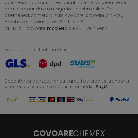
acestea, un covor impresionant nu este tot ceea ce se
poate comanda din magazinul nostru online. De
asemenea, comercializăm covoare, covoare din PVC,
mochete și preșuri și iarbă artificială.
CHEMEX – covoare,
mochetă
și PVC – bun venit!
Expedierea se efectuează cu:
Decontarea tranzacțiilor cu carduri de credit și transferuri
electronice se realizează
prin intermediul
PayU
COVOARE
CHEMEX