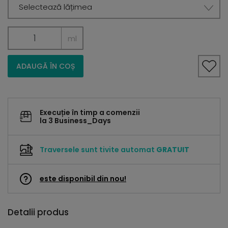
Selectează lățimea
ml
ADAUGĂ ÎN COȘ
Execuție în timp a comenzii
la 3 Business_Days
Traversele sunt tivite automat
GRATUIT
este disponibil din nou!
Detalii produs