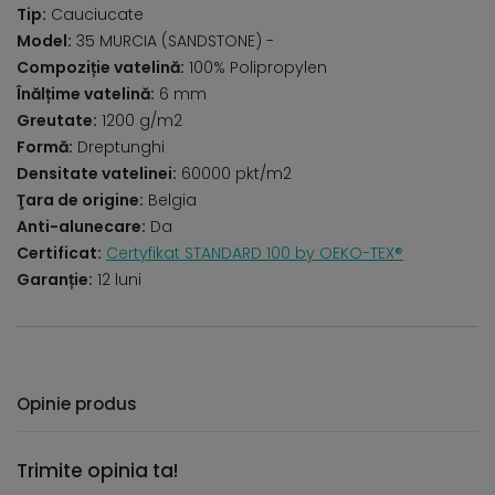
Tip:
Cauciucate
Model:
35 MURCIA (SANDSTONE) -
Compoziție vatelină:
100% Polipropylen
Înălțime vatelină:
6 mm
Greutate:
1200 g/m2
Formă:
Dreptunghi
Densitate vatelinei:
60000 pkt/m2
Ţara de origine:
Belgia
Anti-alunecare:
Da
Certificat:
Certyfikat STANDARD 100 by OEKO-TEX®
Garanție:
12 luni
Opinie produs
Trimite opinia ta!