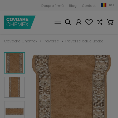
RO
Despre firmă
Blog
Contact
Covoare Chemex
Traverse
Traverse cauciucate