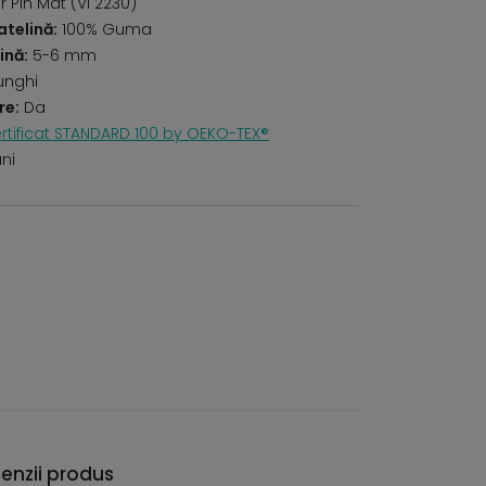
 Pin Mat (VI 2230)
telină:
100% Guma
ină:
5-6 mm
unghi
re:
Da
rtificat STANDARD 100 by OEKO-TEX®
uni
enzii produs