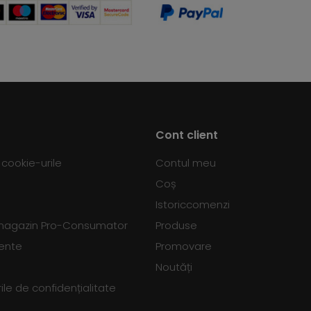
Cont client
d cookie-urile
Contul meu
Coș
Istoriccomenzi
 magazin Pro-Consumator
Produse
vente
Promovare
Noutăți
le de confidențialitate