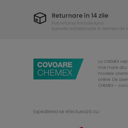
Returnare în 14 zile
Poți returna întotdeauna
bunurile achiziționate în termen de 14
La CHEMEX veți
mai mare atu a
modele orient
online. De ase
CHEMEX – cov
Expedierea se efectuează cu: