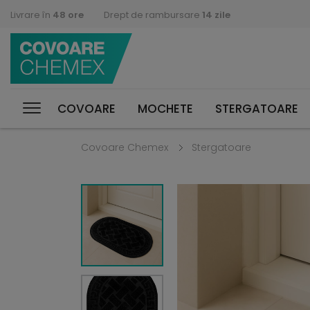
Livrare în
48 ore
Drept de rambursare
14 zile
COVOARE
MOCHETE
STERGATOARE
Covoare Chemex
Stergatoare