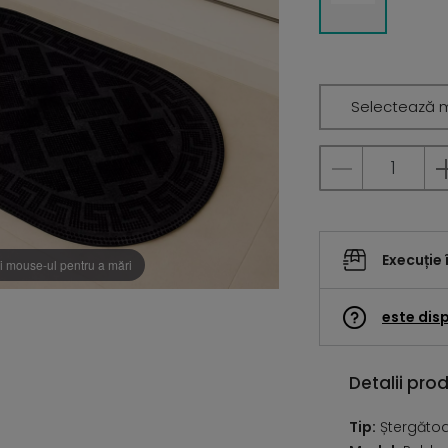
Selectează 
Execuție 
i mouse-ul pentru a mări
este disp
Detalii pro
Tip:
Ștergătoar