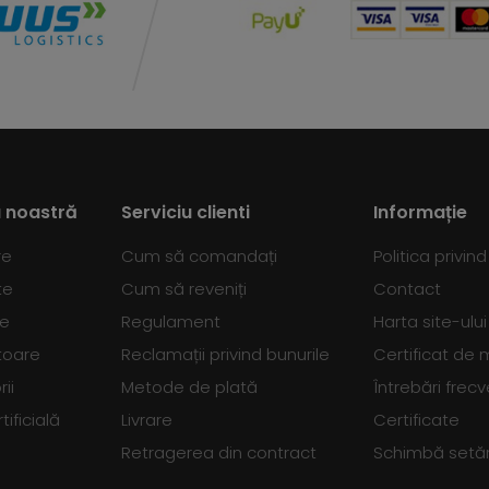
 noastră
Serviciu clienti
Informație
re
Cum să comandați
Politica privin
te
Cum să reveniți
Contact
se
Regulament
Harta site-ului
toare
Reclamații privind bunurile
Certificat de
ii
Metode de plată
Întrebări frec
tificială
Livrare
Certificate
Retragerea din contract
Schimbă setări