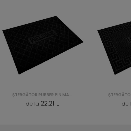
ȘTERGĂTOR RUBBER PIN MAT (VI 2205)
22,21 L
189
de la
de la