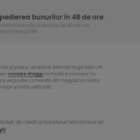
pedierea bunurilor în 48 de ore
pediem bunurile în termen de 48 de ore
la primirea plății
tate la prețuri atractive. Selecția largă este cel
usiv
covoare shaggy
la modă și covoare cu
ea ce se poate comanda din magazinul nostru
ri și iarbă artificială.
rduri de credit și transferuri electronice se
yU