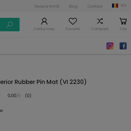
RO
Despre firmă
Blog
Contact
Contul meu
Favorite
Compară
Coș
erior Rubber Pin Mat (VI 2230)
0,00
/5
(0)
e: