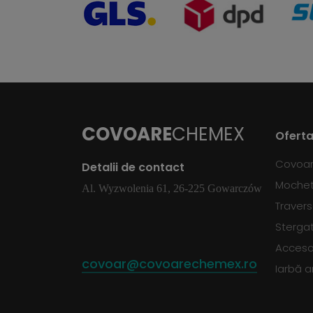
COVOARE
CHEMEX
Oferta
Covoa
Detalii de contact
Moche
Al. Wyzwolenia 61, 26-225 Gowarczów
Traver
Sterga
Accesor
covoar@covoarechemex.ro
Iarbă ar