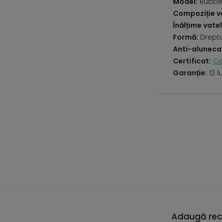
Model:
Rubber
Compoziție va
Înălțime vatel
Formă:
Drept
Anti-aluneca
Certificat:
Ce
Garanție:
12 l
Adaugă rec