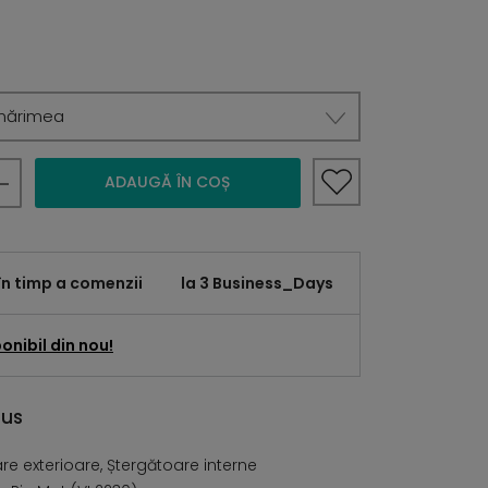
mărimea
ADAUGĂ ÎN COȘ
în timp a comenzii
la 3 Business_Days
onibil din nou!
dus
e exterioare, Ștergătoare interne