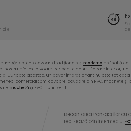
Ex
Ex
 zile
de 
 cumpăra online covoare tradiționale și
moderne
de înaltă cali
l nostru, oferim covoare deosebite pentru fiecare interior, incl
ale. Cu toate acestea, un covor impresionant nu este tot ce
menea, comercializăm covoare, covoare din PVC, mochete și preșu
oare,
mochetă
și PVC – bun venit!
Decontarea tranzacțiilor cu ca
realizează
prin intermediul
Pa