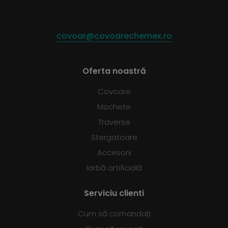
covoar@covoarechemex.ro
Oferta noastră
Covoare
Mochete
Traverse
Stergatoare
Accesorii
Iarbă artificială
Serviciu clienti
Cum să comandați