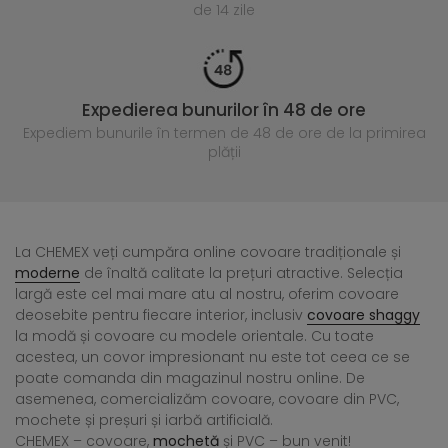
de 14 zile
Expedierea bunurilor în 48 de ore
Expediem bunurile în termen de 48 de ore
de la primirea
plății
La CHEMEX veți cumpăra online covoare tradiționale și
moderne
de înaltă calitate la prețuri atractive. Selecția
largă este cel mai mare atu al nostru, oferim covoare
deosebite pentru fiecare interior, inclusiv
covoare shaggy
la modă și covoare cu modele orientale. Cu toate
acestea, un covor impresionant nu este tot ceea ce se
poate comanda din magazinul nostru online. De
asemenea, comercializăm covoare, covoare din PVC,
mochete și preșuri și iarbă artificială.
CHEMEX – covoare,
mochetă
și PVC – bun venit!