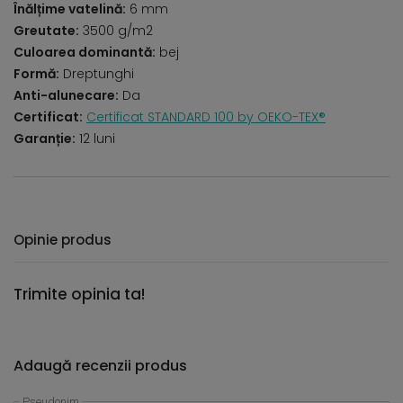
Înălțime vatelină:
6 mm
Greutate:
3500 g/m2
Culoarea dominantă:
bej
Formă:
Dreptunghi
Anti-alunecare:
Da
Certificat:
Certificat STANDARD 100 by OEKO-TEX®
Garanție:
12 luni
Opinie produs
Trimite opinia ta!
Adaugă recenzii produs
Pseudonim