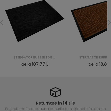
ȘTERGĂTOR RUBBER EDGE CKGPPM03 GREY
107,77 L
18,88 
de la
de la
Returnare în 14 zile
Poți returna întotdeauna
bunurile achiziționate în termen