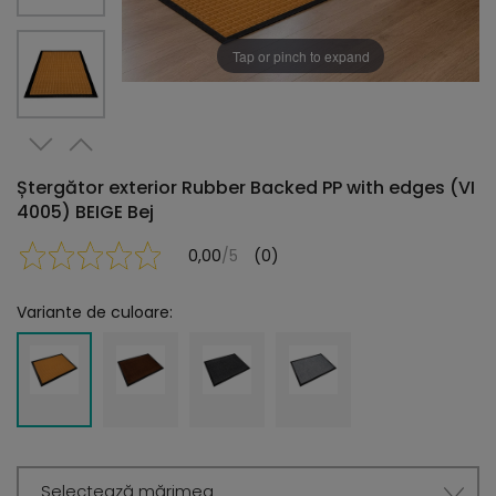
Tap or pinch to expand
Ștergător exterior Rubber Backed PP with edges (VI
4005) BEIGE Bej
0,00
/5
(0)
Variante de culoare:
Selectează mărimea