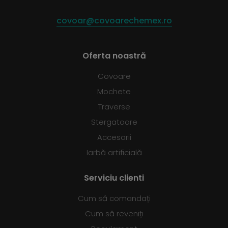
covoar@covoarechemex.ro
Oferta noastră
Covoare
Mochete
Traverse
Stergatoare
Accesorii
Iarbă artificială
Serviciu clienti
Cum să comandați
Cum să reveniți