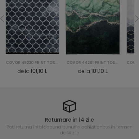
COVOR 44201 PRINT TOSCANA
COVOR 29340 PRINT TOSCANA
101,10 L
101,10 L
de la
de la
Returnare în 14 zile
Poți returna întotdeauna
bunurile achiziționate în termen
de 14 zile