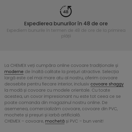
Expedierea bunurilor în 48 de ore
Expediem bunurile în termen de 48 de ore
de la primirea
plății
La CHEMEX veți cumpăra online covoare tradiționale și
moderne
de înaltă calitate la prețuri atractive. Selecția
largă este cel mai mare atu al nostru, oferim covoare
deosebite pentru fiecare interior, inclusiv
covoare shaggy
la modă și covoare cu modele orientale. Cu toate
acestea, un covor impresionant nu este tot ceea ce se
poate comanda din magazinul nostru online. De
asemenea, comercializăm covoare, covoare din PVC,
mochete și preșuri și iarbă artificială.
CHEMEX – covoare,
mochetă
și PVC – bun venit!