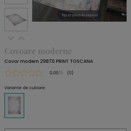
Tap or pinch to expand
Covoare moderne
Covor modern 29870 PRINT TOSCANA
0,00
/5
(0)
Variante de culoare: