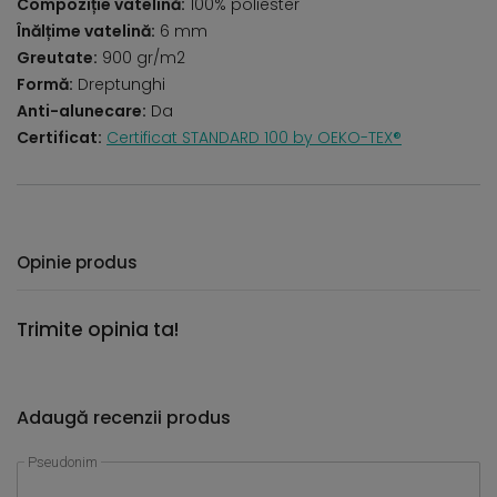
Compoziție vatelină:
100% poliester
Înălțime vatelină:
6 mm
Greutate:
900 gr/m2
Formă:
Dreptunghi
Anti-alunecare:
Da
Certificat:
Certificat STANDARD 100 by OEKO-TEX®
Opinie produs
Trimite opinia ta!
Adaugă recenzii produs
Pseudonim