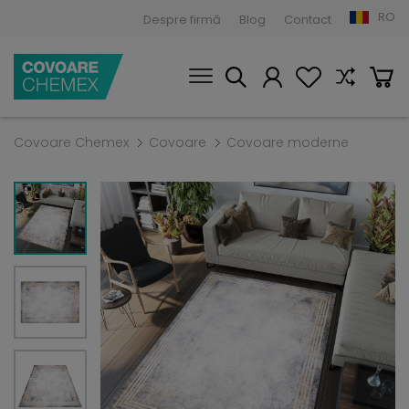
RO
Despre firmă
Blog
Contact
Covoare Chemex
Covoare
Covoare moderne