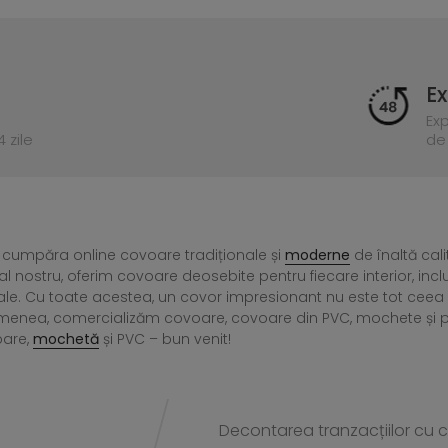
Ex
Ex
 zile
de 
 cumpăra online covoare tradiționale și
moderne
de înaltă cali
l nostru, oferim covoare deosebite pentru fiecare interior, incl
ale. Cu toate acestea, un covor impresionant nu este tot ce
menea, comercializăm covoare, covoare din PVC, mochete și preșu
oare,
mochetă
și PVC – bun venit!
Decontarea tranzacțiilor cu ca