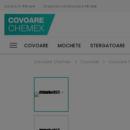
Livrare în
48 ore
Drept de rambursare
14 zile
COVOARE
MOCHETE
STERGATOARE
Covoare Chemex
Covoare
Covoare 