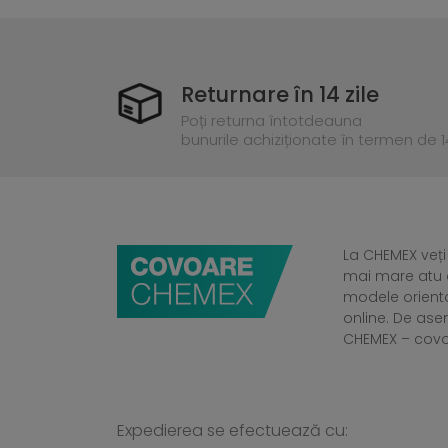
Returnare în 14 zile
Poți returna întotdeauna
bunurile achiziționate în termen de 14
La CHEMEX veți
mai mare atu a
modele orient
online. De ase
CHEMEX – cov
Expedierea se efectuează cu: