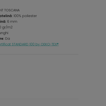
RINT TOSCANA
telină:
100% poliester
ină:
6 mm
0 gr/m2
unghi
re:
Da
rtificat STANDARD 100 by OEKO-TEX®