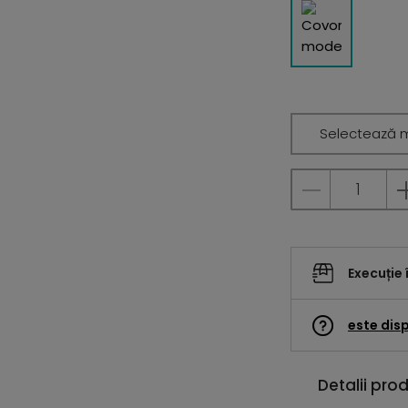
Selectează 
Execuție 
este disp
Detalii pro