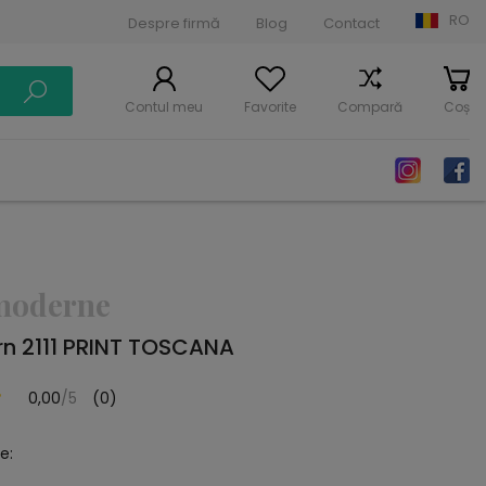
RO
Despre firmă
Blog
Contact
Contul meu
Favorite
Compară
Coș
moderne
n 2111 PRINT TOSCANA
0,00
/5
(0)
e: