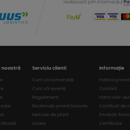
realizează
prin intermediul
Pa
 noastră
Serviciu clienti
Informație
re
Cum să comandați
Politica privin
te
Cum să reveniți
Contact
se
Regulament
Harta site-ului
toare
Reclamații privind bunurile
Certificat de
ii
Metode de plată
Întrebări frec
tificială
Livrare
Certificate