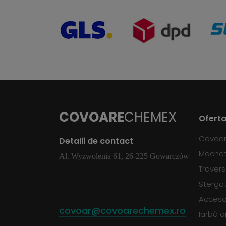
COVOARE
CHEMEX
Oferta
Covoa
Detalii de contact
Moche
Al. Wyzwolenia 61, 26-225 Gowarczów
Traver
Sterga
Accesor
covoar@covoarechemex.ro
Iarbă ar