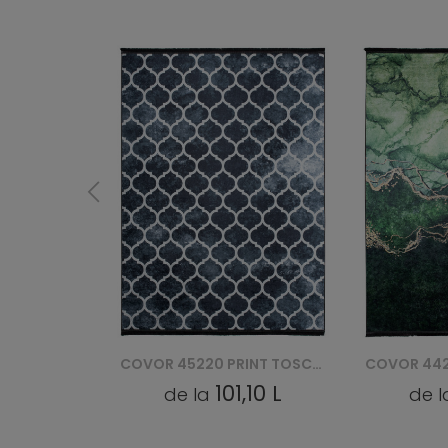
COVOR 45220 PRINT TOSCANA
COVOR 44201 PRINT TOSCANA
,10 L
101,10 L
de la
de 