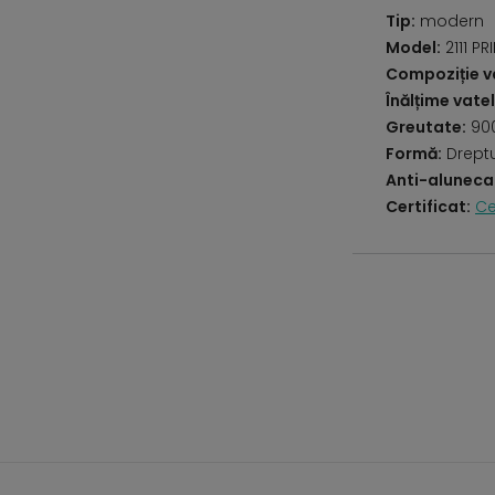
Tip:
modern
Model:
2111 P
Compoziție va
Înălțime vatel
Greutate:
90
Formă:
Drept
Anti-aluneca
Certificat:
Ce