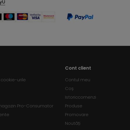
yU
Cont client
d cookie-urile
Contul meu
Coș
Istoriccomenzi
 magazin Pro-Consumator
Produse
vente
Promovare
Noutăți