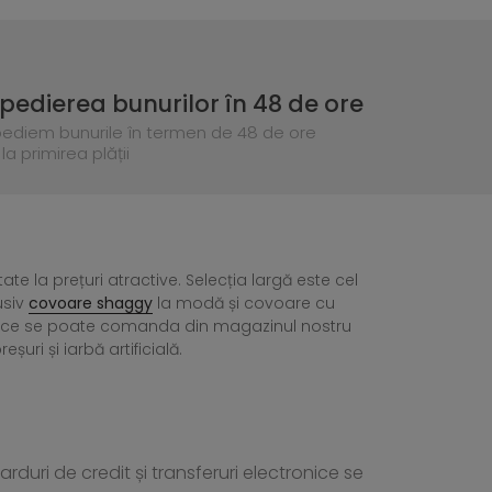
pedierea bunurilor în 48 de ore
pediem bunurile în termen de 48 de ore
la primirea plății
tate la prețuri atractive. Selecția largă este cel
usiv
covoare shaggy
la modă și covoare cu
ea ce se poate comanda din magazinul nostru
ri și iarbă artificială.
rduri de credit și transferuri electronice se