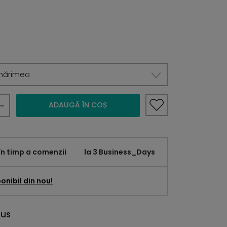
mărimea
ADAUGĂ ÎN COȘ
în timp a comenzii
la 3 Business_Days
onibil din nou!
dus