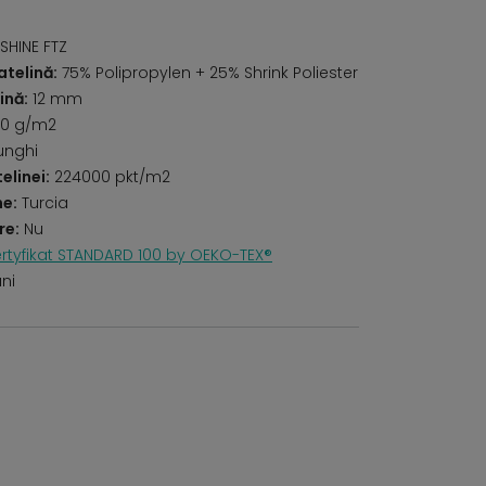
SHINE FTZ
telină:
75% Polipropylen + 25% Shrink Poliester
ină:
12 mm
0 g/m2
unghi
elinei:
224000 pkt/m2
ne:
Turcia
re:
Nu
rtyfikat STANDARD 100 by OEKO-TEX®
uni