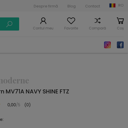
RO
Despre firmă
Blog
Contact
Contul meu
Favorite
Compară
Coș
moderne
n MV71A NAVY SHINE FTZ
0,00
/5
(0)
e: