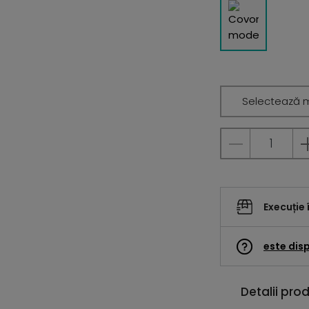
Selectează 
Execuție 
este disp
Detalii pro