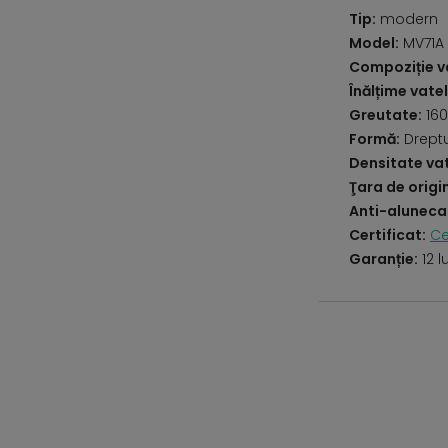
Tip:
modern
Model:
MV71A 
Compoziție va
Înălțime vatel
Greutate:
160
Formă:
Drept
Densitate vat
Ţara de origi
Anti-aluneca
Certificat:
Ce
Garanție:
12 l