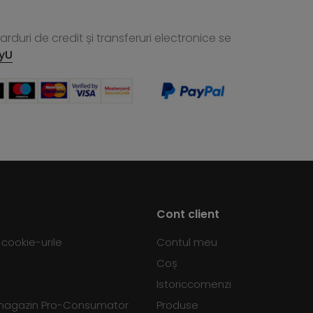
rduri de credit și transferuri electronice se
yU
Cont client
d cookie-urile
Contul meu
Coș
Istoriccomenzi
 magazin Pro-Consumator
Produse