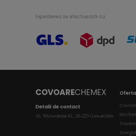
Expedierea se efectuează cu:
COVOARE
CHEMEX
Oferta
Covoa
Detalii de contact
Moche
Al. Wyzwolenia 61, 26-225 Gowarczów
Traver
Sterga