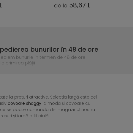
L
58,67 L
de la
pedierea bunurilor în 48 de ore
pediem bunurile în termen de 48 de ore
la primirea plății
tate la prețuri atractive. Selecția largă este cel
usiv
covoare shaggy
la modă și covoare cu
ea ce se poate comanda din magazinul nostru
ri și iarbă artificială.