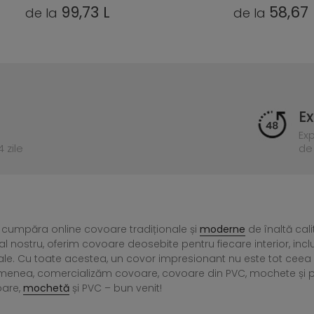
99,73 L
58,67 
de la
de la
Ex
Ex
 zile
de 
 cumpăra online covoare tradiționale și
moderne
de înaltă cali
l nostru, oferim covoare deosebite pentru fiecare interior, incl
ale. Cu toate acestea, un covor impresionant nu este tot ce
menea, comercializăm covoare, covoare din PVC, mochete și preșu
oare,
mochetă
și PVC – bun venit!