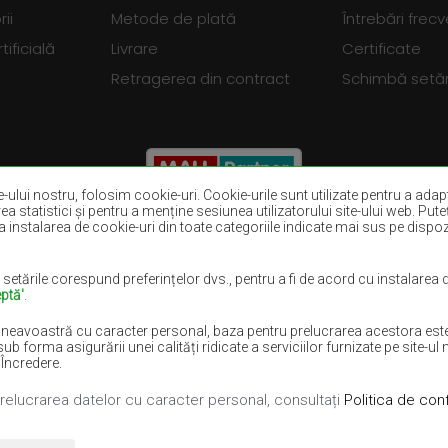
ii
Metode de plată
Întrebări frec
tificială
Livrare
Certificate
Retragerea din contract
Schimbă setări
ite-ului nostru, folosim cookie-uri. Cookie-urile sunt utilizate pentru a adapt
rea statistici și pentru a menține sesiunea utilizatorului site-ului web. Put
 instalarea de cookie-uri din toate categoriile indicate mai sus pe dispozit
Covoare maro
Covoare burgun
Covoare violet
Covoare albast
 setările corespund preferințelor dvs., pentru a fi de acord cu instalarea
ptă'
.
Covoare lila
Covoare galben
neavoastră cu caracter personal, baza pentru prelucrarea acestora este i
lii
Covoare roz
Covoare gri
rma asigurării unei calități ridicate a serviciilor furnizate pe site-ul n
 Încredere.
prelucrarea datelor cu caracter personal, consultați
Politica de conf
turile rezervate.