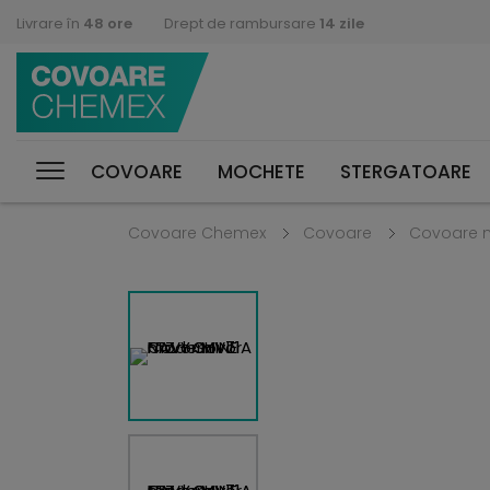
Livrare în
48 ore
Drept de rambursare
14 zile
COVOARE
MOCHETE
STERGATOARE
Covoare Chemex
Covoare
Covoare 