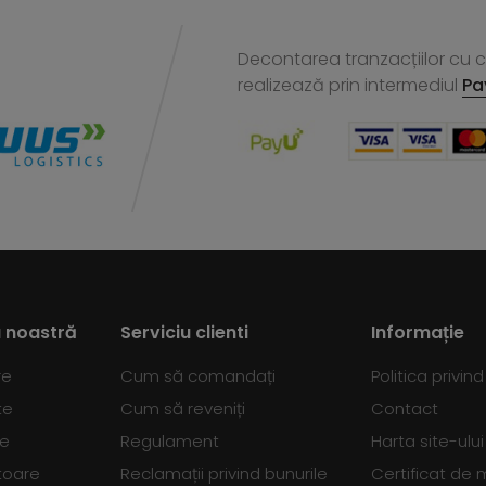
Decontarea tranzacțiilor cu ca
realizează
prin intermediul
Pa
 noastră
Serviciu clienti
Informație
re
Cum să comandați
Politica privin
te
Cum să reveniți
Contact
se
Regulament
Harta site-ului
toare
Reclamații privind bunurile
Certificat de