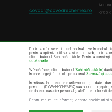
Accesor
covoar@covoarechemex.ro
Iarbă ar
Pentru a oferi servicii la cel mai înalt nivel în cadrul s
pentru a optimiza utilizarea site-urilor web, pentru a c
clic pe butonul 'Schimbă setările'. Pentru a consimți la
cookie-urile'
.
Covoare bej
Covoare albe
Covoare negre
Covoare roșii
WDacă faceți clic pe butonul
'Schimbă setările'
, dacă
în care alegeți, faceți clic pe butonul
'Salvează și acce
Covoare somon
Covoare crem
În măsura în care cookie-urile vor conține datele dum
Covoare albastre
Covoare portoca
personal (DYWANYCHEMEX) sau al unor terțe părți, sub fo
Covoare verzi
Covoare aurii
de date cu caracter personal și ale Partenerilor săi de
Pentru mai multe informații despre cookie-uri și 
Copyright 2022
Covoare Chemex.
Toate drep