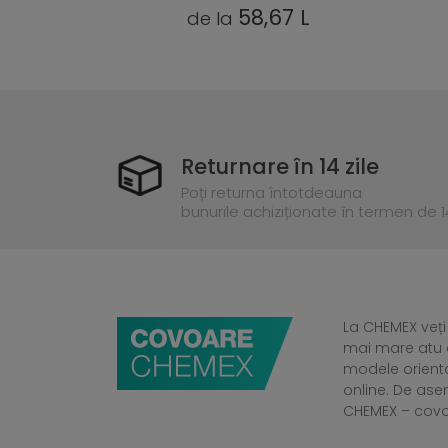
L
58,67 L
de la
Returnare în 14 zile
Poți returna întotdeauna
bunurile achiziționate în termen de 14
La CHEMEX veți
mai mare atu a
modele orient
online. De ase
CHEMEX – cov