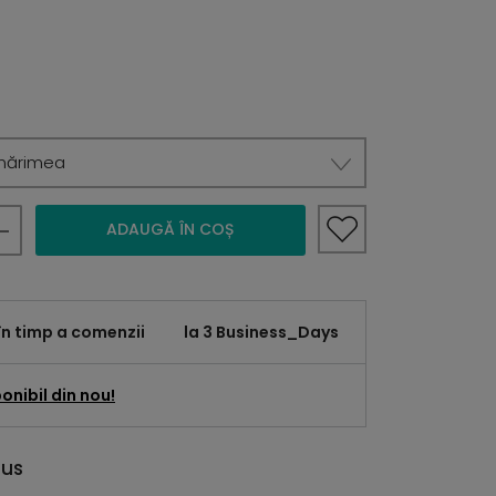
mărimea
ADAUGĂ ÎN COȘ
în timp a comenzii
la 3 Business_Days
onibil din nou!
dus