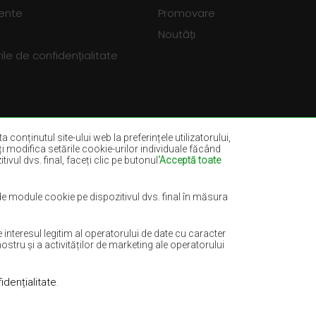
vente
Promovare
Noutăți
le de confidențialitate
a conținutul site-ului web la preferințele utilizatorului,
eți modifica setările cookie-urilor individuale făcând
ivul dvs. final, faceți clic pe butonul
'Acceptă toate
dia
Covoare sticlă verde
ru marin
Covoare maro-deschis
 de module cookie pe dispozitivul dvs. final în măsura
e
Covoare mentă
nteresul legitim al operatorului de date cu caracter
Covoare teracotă
ostru și a activităților de marketing ale operatorului
idențialitate
.
Realizare:
www.dimax.pl