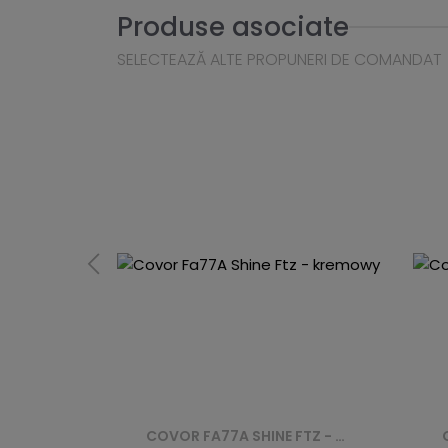
Produse asociate
SELECTEAZĂ ALTE PROPUNERI DE COMANDAT
COVOR MV70A SHINE FTZ - GRANATOWY
COVOR FA77A SHINE FTZ - KREMOWY