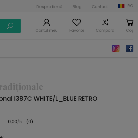
RO
Despre firmă
Blog
Contact
Contul meu
Favorite
Compară
Coș
radiționale
ional I387C WHITE/L_BLUE RETRO
0,00
/5
(0)
e: