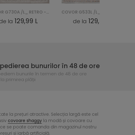
COVOR G730A /L_ RETRO - NIEBIESKI, BIAŁY
COVOR G533L /L_ RETRO - NIEBIESKI, BIAŁY
129,99 L
129,99 L
de la
de la
pedierea bunurilor în 48 de ore
pediem bunurile în termen de 48 de ore
la primirea plății
tate la prețuri atractive. Selecția largă este cel
usiv
covoare shaggy
la modă și covoare cu
ea ce se poate comanda din magazinul nostru
ri și iarbă artificială.