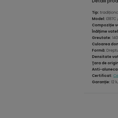
Detalii pro
Tip:
tradițion
Model:
I387C 
Compoziție va
Înălțime vatel
Greutate:
140
Culoarea do
Formă:
Drept
Densitate vat
Ţara de origi
Anti-aluneca
Certificat:
Ce
Garanție:
12 l