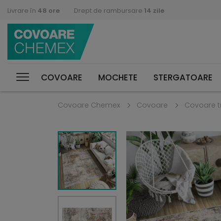
Livrare în
48 ore
Drept de rambursare
14 zile
COVOARE
MOCHETE
STERGATOARE
Covoare Chemex
Covoare
Covoare t