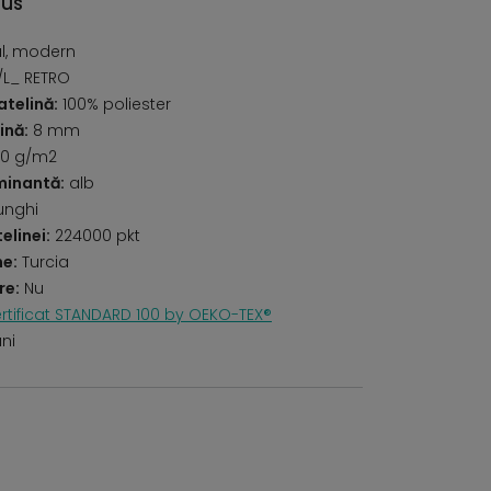
dus
al, modern
/L_ RETRO
telină:
100% poliester
ină:
8 mm
0 g/m2
minantă:
alb
unghi
elinei:
224000 pkt
ne:
Turcia
re:
Nu
rtificat STANDARD 100 by OEKO-TEX®
uni