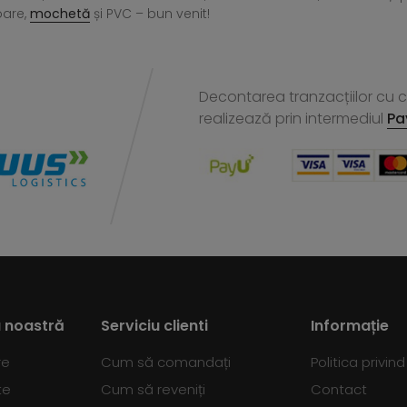
oare,
mochetă
și PVC – bun venit!
Decontarea tranzacțiilor cu ca
realizează
prin intermediul
Pa
 noastră
Serviciu clienti
Informație
re
Cum să comandați
Politica privin
te
Cum să reveniți
Contact