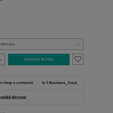
mărimea
ADAUGĂ ÎN COȘ
în timp a comenzii
la 3 Business_Days
onibil din nou!