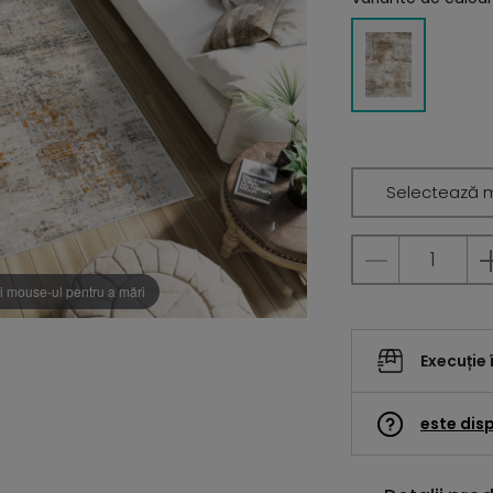
Selectează 
i mouse-ul pentru a mări
Execuție 
este disp