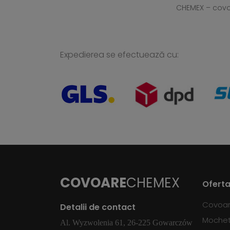
CHEMEX – cov
Expedierea se efectuează cu:
COVOARE
CHEMEX
Oferta
Covoa
Detalii de contact
Moche
Al. Wyzwolenia 61, 26-225 Gowarczów