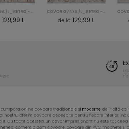
COVOR I366A /L_ RETRO - NIEBIESKI, BIAŁY
COVOR G747A /L_ RETRO - NIEBIESKI, BIAŁY
129,99 L
129,99 L
a
de la
Ex
Ex
 zile
de 
 cumpăra online covoare tradiționale și
moderne
de înaltă cali
l nostru, oferim covoare deosebite pentru fiecare interior, incl
ale. Cu toate acestea, un covor impresionant nu este tot ce
menea, comercializăm covoare, covoare din PVC, mochete și preșu