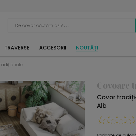
TRAVERSE
ACCESORII
NOUTĂȚI
radiționale
Covoare t
Covor tradiț
Alb
Variante de culoar