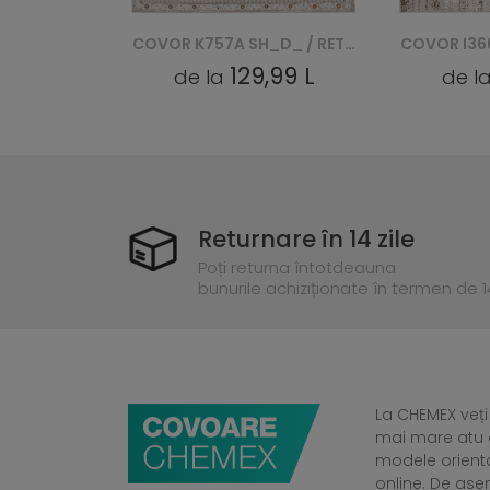
COVOR D168L /L_ RETRO - NIEBIESKI, BIAŁY
COVOR K757A SH_D_ / RETRO - BEŻOWY, BIAŁY
,21 L
129,99 L
de la
de l
Returnare în 14 zile
Poți returna întotdeauna
bunurile achiziționate în termen de 14
La CHEMEX veți
mai mare atu a
modele orient
online. De ase