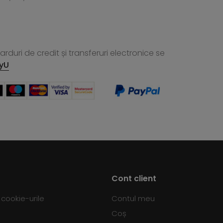
rduri de credit și transferuri electronice se
yU
Cont client
d cookie-urile
Contul meu
Coș