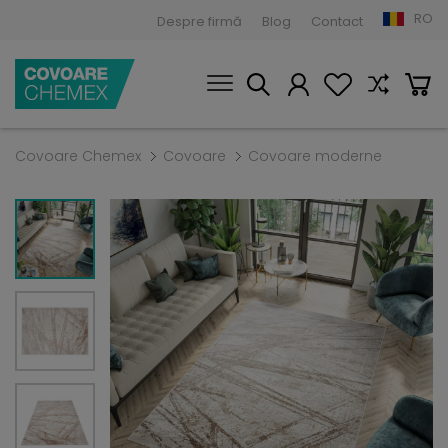
RO
Despre firmă
Blog
Contact
Covoare Chemex
Covoare
Covoare moderne