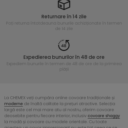
Returnare în 14 zile
Poți returna întotdeauna
bunurile achiziționate în termen
de 14 zile
Expedierea bunurilor în 48 de ore
Expediem bunurile în termen de 48 de ore
de la primirea
plății
La CHEMEX veți cumpăra online covoare tradiționale și
moderne
de înaltă calitate la prețuri atractive. Selecția
largă este cel mai mare atu al nostru, oferim covoare
deosebite pentru fiecare interior, inclusiv
covoare shaggy
la modă și covoare cu modele orientale. Cu toate
acestea, un covor impresionant nu este tot ceea ce se