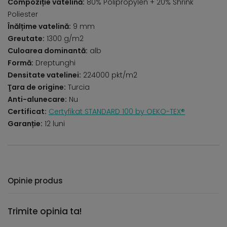
Compoziție vatelină:
80% Polipropylen + 20% Shrink
Poliester
Înălțime vatelină:
9 mm
Greutate:
1300 g/m2
Culoarea dominantă:
alb
Formă:
Dreptunghi
Densitate vatelinei:
224000 pkt/m2
Ţara de origine:
Turcia
Anti-alunecare:
Nu
Certificat:
Certyfikat STANDARD 100 by OEKO-TEX®
Garanție:
12 luni
Opinie produs
Trimite opinia ta!