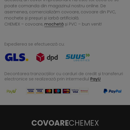
poate comanda din magazinul nostru online. De
asemenea, comercializăm covoare, covoare din PVC,
mochete și preșuri și iarbă artificială.
CHEMEX – covoare,
mochetă
și PVC – bun venit!
Expedierea se efectuează cu:
Decontarea tranzacțiilor cu carduri de credit și transferuri
electronice se realizează
prin intermediul
PayU
COVOARE
CHEMEX