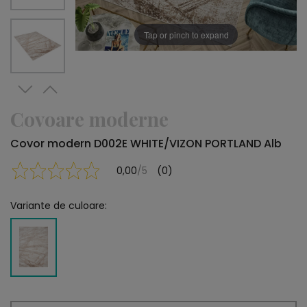
Tap or pinch to expand
Covoare moderne
Covor modern D002E WHITE/VIZON PORTLAND Alb
0,00
/5
(0)
Variante de culoare: