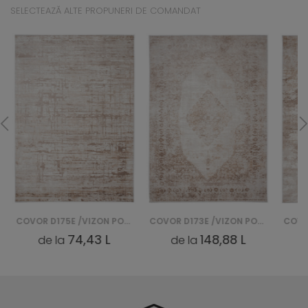
SELECTEAZĂ ALTE PROPUNERI DE COMANDAT
COVOR D175E /VIZON PORTLAND - BIAŁY
COVOR D173E /VIZON PORTLAND - BIAŁY
74,43 L
148,88 L
de la
de la
d