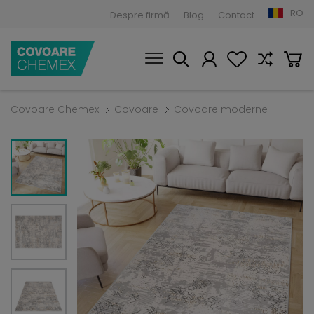
RO
Despre firmă
Blog
Contact
Covoare Chemex
Covoare
Covoare moderne