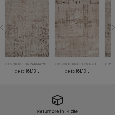
COVOR UE68A PARMA YDD - BRĄZOWY
COVOR UD30A LIGHT PARMA YDD - ZIELONY
161,10 L
161,10 L
de la
de la
Returnare în 14 zile