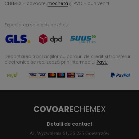
CHEMEX – covoare,
mochetă
și PVC – bun venit!
Expedierea se efectuează cu:
Decontarea tranzacțiilor cu carduri de credit și transferuri
electronice se realizează
prin intermediul
PayU
COVOARE
CHEMEX
Detalii de contact
Al. Wyzwolenia 61, 26-225 Gowarczów