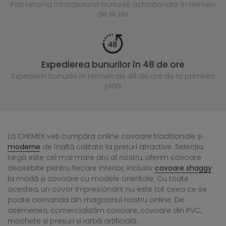
Poți returna întotdeauna
bunurile achiziționate în termen
de 14 zile
Expedierea bunurilor în 48 de ore
Expediem bunurile în termen de 48 de ore
de la primirea
plății
La CHEMEX veți cumpăra online covoare tradiționale și
moderne
de înaltă calitate la prețuri atractive. Selecția
largă este cel mai mare atu al nostru, oferim covoare
deosebite pentru fiecare interior, inclusiv
covoare shaggy
la modă și covoare cu modele orientale. Cu toate
acestea, un covor impresionant nu este tot ceea ce se
poate comanda din magazinul nostru online. De
asemenea, comercializăm covoare, covoare din PVC,
mochete și preșuri și iarbă artificială.