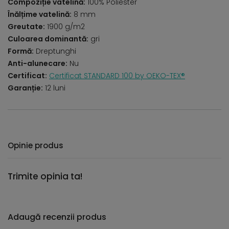
Compoziție vatelină:
100% Poliester
Înălțime vatelină:
8 mm
Greutate:
1900 g/m2
Culoarea dominantă:
gri
Formă:
Dreptunghi
Anti-alunecare:
Nu
Certificat:
Certificat STANDARD 100 by OEKO-TEX®
Garanție:
12 luni
Opinie produs
Trimite opinia ta!
Adaugă recenzii produs