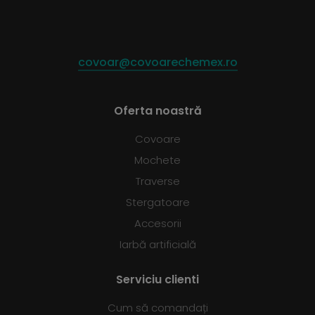
covoar@covoarechemex.ro
Oferta noastră
Covoare
Mochete
Traverse
Stergatoare
Accesorii
Iarbă artificială
Serviciu clienti
Cum să comandați