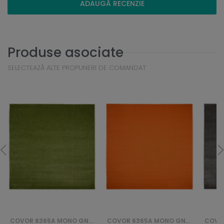
ADAUGĂ RECENZIE
Produse asociate
SELECTEAZĂ ALTE PROPUNERI DE COMANDAT
COVOR 6365A MONO GNH - ZIELONY
COVOR 6365A MONO GNH - POMARAŃCZOWY