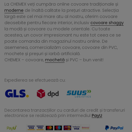
La CHEMEX veți cumpăra online covoare tradiționale și
moderne
de înaltă calitate la prețuri atractive. Selecția
largă este cel mai mare atu al nostru, oferim covoare
deosebite pentru fiecare interior, inclusiv
covoare shaggy
la modă și covoare cu modele orientale. Cu toate
acestea, un covor impresionant nu este tot ceea ce se
poate comanda din magazinul nostru online. De
asemenea, comercializăm covoare, covoare din PVC,
mochete și preșuri și iarbă artificială.
CHEMEX – covoare,
mochetă
și PVC – bun venit!
Expedierea se efectuează cu:
Decontarea tranzacțiilor cu carduri de credit și transferuri
electronice se realizează
prin intermediul
PayU