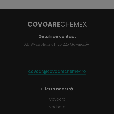
COVOARE
CHEMEX
Detalii de contact
Al. Wyzwolenia 61, 26-225 Gowarczów
covoar@covoarechemex.ro
Oferta noastră
Covoare
Mochete