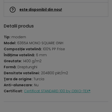
este disponibil din nou!
Detalii produs
Tip:
modern
Model:
6365A MONO SQUARE GNH
Compoziție vatelină:
100% PP Frise
Înălțime vatelină:
6 mm
Greutate:
1400 g/m2
Formă:
Dreptunghi
Densitate vatelinei:
204800 pkt/m2
Ţara de origine:
Turcia
Anti-alunecare:
Nu
Certificat:
Certificat STANDARD 100 by OEKO-TEX®