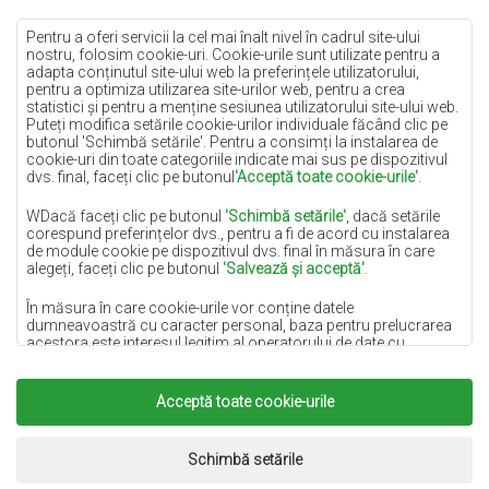
Covoare crem
Covoare lila
Pentru a oferi servicii la cel mai înalt nivel în cadrul site-ului
nostru, folosim cookie-uri. Cookie-urile sunt utilizate pentru a
Covoare galbene
adapta conținutul site-ului web la preferințele utilizatorului,
pentru a optimiza utilizarea site-urilor web, pentru a crea
Covoare mentă
statistici și pentru a menține sesiunea utilizatorului site-ului web.
Puteți modifica setările cookie-urilor individuale făcând clic pe
Covoare albastre
butonul 'Schimbă setările'. Pentru a consimți la instalarea de
cookie-uri din toate categoriile indicate mai sus pe dispozitivul
Covoare portocalii
dvs. final, faceți clic pe butonul
'Acceptă toate cookie-urile'
.
Covoare roz
WDacă faceți clic pe butonul
'Schimbă setările'
, dacă setările
Covoare gri
corespund preferințelor dvs., pentru a fi de acord cu instalarea
de module cookie pe dispozitivul dvs. final în măsura în care
Covoare teracotă
alegeți, faceți clic pe butonul
'Salvează și acceptă'
.
Covoare verzi
În măsura în care cookie-urile vor conține datele
Covoare aurii
dumneavoastră cu caracter personal, baza pentru prelucrarea
acestora este interesul legitim al operatorului de date cu
caracter personal (DYWANYCHEMEX) sau al unor terțe părți,
sub forma asigurării unei calități ridicate a serviciilor furnizate
pe site-ul nostru și a activităților de marketing ale operatorului de
Acceptă toate cookie-urile
Copyright 2022
Covoare Chemex.
Toate drepturile
date cu caracter personal și ale Partenerilor săi de Încredere.
rezervate.
Pentru mai multe informații despre cookie-uri și prelucrarea
Realizare:
www.dimax.pl
Schimbă setările
datelor cu caracter personal, consultați
Politica de