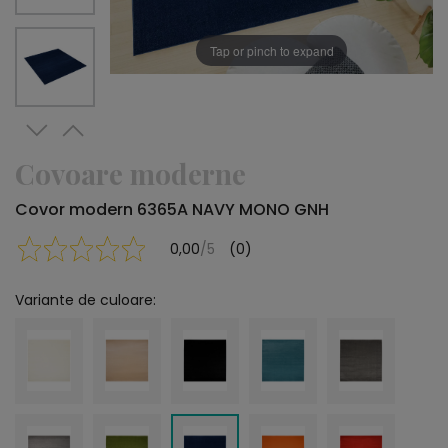
Tap or pinch to expand
Covoare moderne
Covor modern 6365A NAVY MONO GNH
0,00
/5
(0)
Variante de culoare: