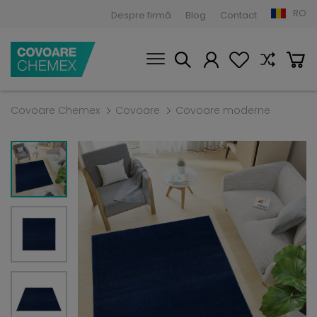
RO
Despre firmă
Blog
Contact
Covoare Chemex
Covoare
Covoare moderne