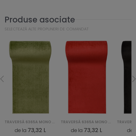
Produse asociate
SELECTEAZĂ ALTE PROPUNERI DE COMANDAT
TRAVERSĂ 6365A MONO CHODNIK GNH - ZIELONY
TRAVERSĂ 6365A MONO CHODNIK GNH - CZERWONY
73,32 L
73,32 L
de la
de la
de 