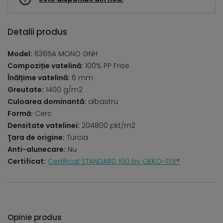
Detalii produs
Model:
6365A MONO GNH
Compoziție vatelină:
100% PP Frise
Înălțime vatelină:
6 mm
Greutate:
1400 g/m2
Culoarea dominantă:
albastru
Formă:
Cerc
Densitate vatelinei:
204800 pkt/m2
Ţara de origine:
Turcia
Anti-alunecare:
Nu
Certificat:
Certificat STANDARD 100 by OEKO-TEX®
Opinie produs