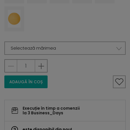
Selectează mărimea
ADAUGĂ ÎN COȘ
Execuție în timp a comenzii
la 3 Business_Days
este disponibil din nou!