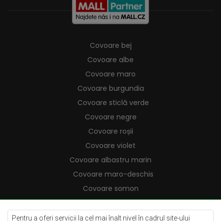
Covoare bej
Covoare albe
Covoare maro
Covoare burgundia
Covoare sticlă verde
Covoare negre
Covoare roșii
Covoare violet
Covoare albastru marin
Covoare maro-deschis
Covoare somon
Covoare crem
Covoare lila
Pentru a oferi servicii la cel mai înalt nivel în cadrul site-ului