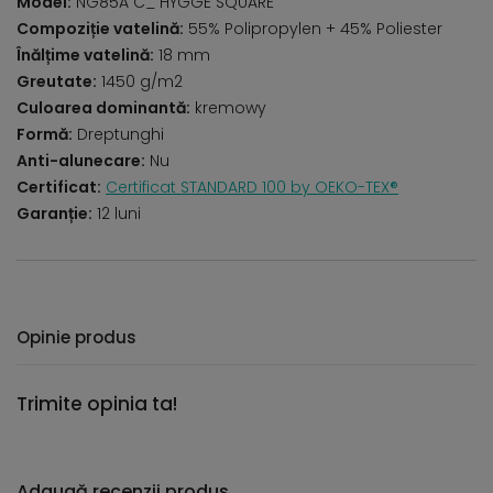
Model:
NG85A C_ HYGGE SQUARE
Compoziție vatelină:
55% Polipropylen + 45% Poliester
Înălțime vatelină:
18 mm
Greutate:
1450 g/m2
Culoarea dominantă:
kremowy
Formă:
Dreptunghi
Anti-alunecare:
Nu
Certificat:
Certificat STANDARD 100 by OEKO-TEX®
Garanție:
12 luni
Opinie produs
Trimite opinia ta!
Adaugă recenzii produs