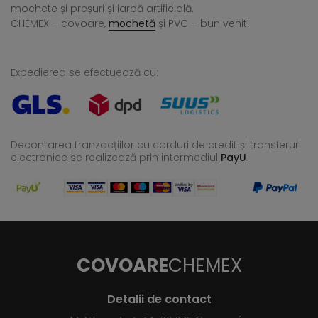
mochete și preșuri și iarbă artificială.
CHEMEX – covoare,
mochetă
și PVC – bun venit!
Expedierea se efectuează cu:
Decontarea tranzacțiilor cu carduri de credit și transferuri
electronice se realizează
prin intermediul
PayU
COVOARE
CHEMEX
Detalii de contact