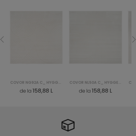
COVOR NG92A C_ HYGGE - KREMOWY, BIAŁY
COVOR NL50A C_ HYGGE - KREMOWY, BIAŁY
158,88 L
158,88 L
de la
de la