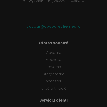
Al. Wyzwolenia 61, 26-225 Gowarczów
covoar@covoarechemex.ro
Oferta noastră
Covoare
Mochete
Traverse
Stergatoare
Accesorii
Iarbă artificială
Serviciu clienti