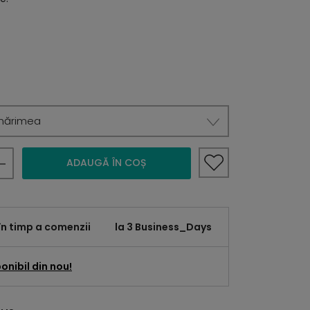
mărimea
ADAUGĂ ÎN COȘ
în timp a comenzii
la 3 Business_Days
onibil din nou!