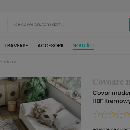
TRAVERSE
ACCESORII
NOUTĂȚI
moderne
Covoare 
Covor mode
HBF Kremow
Variante de culoar