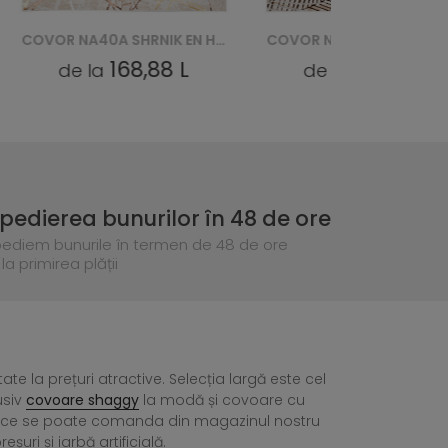
COVOR NA40A SHRNIK EN HBJ - KREMOWY, ZŁOTY
COVOR NA37G SHRNIK EN HBJ - KREMOWY, ZŁOTY
168,88 L
168,88 L
de la
de la
pedierea bunurilor în 48 de ore
pediem bunurile în termen de 48 de ore
la primirea plății
tate la prețuri atractive. Selecția largă este cel
usiv
covoare shaggy
la modă și covoare cu
ea ce se poate comanda din magazinul nostru
ri și iarbă artificială.