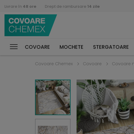
Livrare în
48 ore
Drept de rambursare
14 zile
COVOARE
MOCHETE
STERGATOARE
Covoare Chemex
Covoare
Covoare 