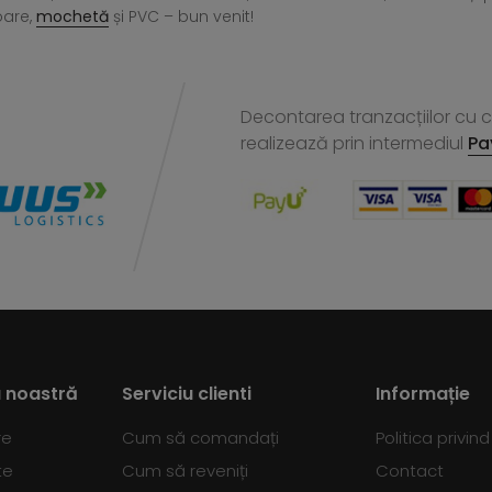
oare,
mochetă
și PVC – bun venit!
Decontarea tranzacțiilor cu ca
realizează
prin intermediul
Pa
 noastră
Serviciu clienti
Informație
re
Cum să comandați
Politica privin
te
Cum să reveniți
Contact