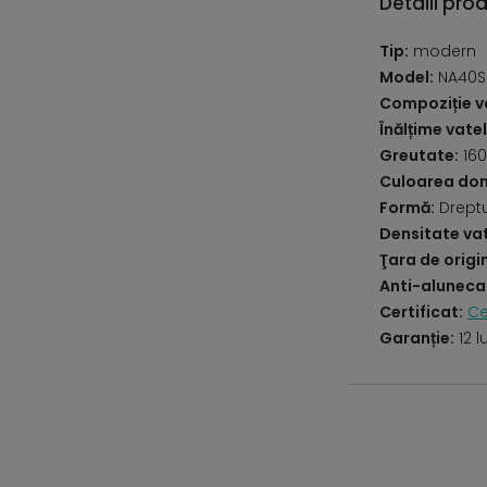
Detalii pro
Tip:
modern
Model:
NA40S 
Compoziție va
Înălțime vatel
Greutate:
160
Culoarea do
Formă:
Drept
Densitate vat
Ţara de origi
Anti-aluneca
Certificat:
Ce
Garanție:
12 l