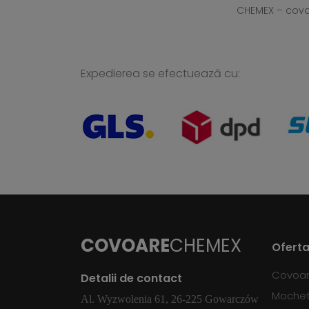
CHEMEX – cov
Expedierea se efectuează cu:
COVOARE
CHEMEX
Oferta
Covoa
Detalii de contact
Moche
Al. Wyzwolenia 61, 26-225 Gowarczów