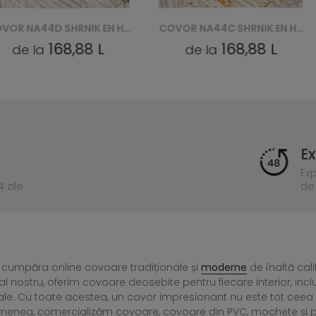
COVOR NA44D SHRNIK EN HBJ - KREMOWY, ZŁOTY
COVOR NA44C SHRNIK EN HBE - KREMOWY, ZŁOTY
168,88 L
168,88 L
a
de la
Ex
Ex
 zile
de 
 cumpăra online covoare tradiționale și
moderne
de înaltă cali
l nostru, oferim covoare deosebite pentru fiecare interior, incl
ale. Cu toate acestea, un covor impresionant nu este tot ce
menea, comercializăm covoare, covoare din PVC, mochete și preșu