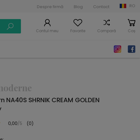
RO
Despre firmă
Blog
Contact
Contul meu
Favorite
Compară
Coș
moderne
rn NA40S SHRNIK CREAM GOLDEN
y
0,00
/5
(0)
e: