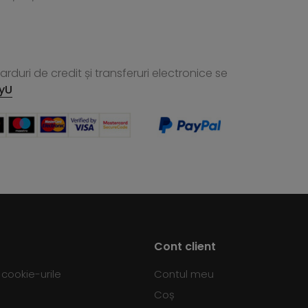
rduri de credit și transferuri electronice se
yU
Cont client
d cookie-urile
Contul meu
Coș