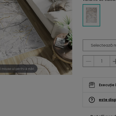
Selectează 
i mouse-ul pentru a mări
Execuție 
este disp