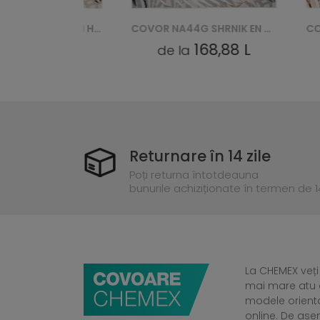
COVOR NA44K SHRNIK EN HBM - KREMOWY, ZŁOTY
COVOR NA44G SHRNIK EN HBF - KREMOWY, ZŁOTY
,88 L
168,88 L
de la
de l
Returnare în 14 zile
Poți returna întotdeauna
bunurile achiziționate în termen de 14
La CHEMEX veți
mai mare atu a
modele orient
online. De ase