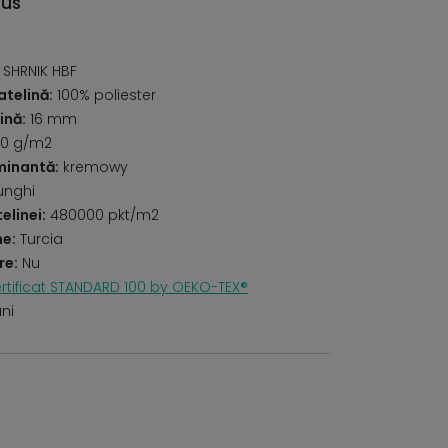
dus
SHRNIK HBF
telină:
100% poliester
ină:
16 mm
0 g/m2
minantă:
kremowy
unghi
elinei:
480000 pkt/m2
ne:
Turcia
re:
Nu
rtificat STANDARD 100 by OEKO-TEX®
uni