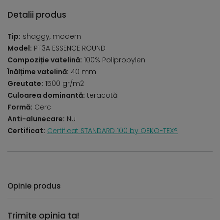
Detalii produs
Tip:
shaggy, modern
Model:
P113A ESSENCE ROUND
Compoziție vatelină:
100% Polipropylen
Înălțime vatelină:
40 mm
Greutate:
1500 gr/m2
Culoarea dominantă:
teracotă
Formă:
Cerc
Anti-alunecare:
Nu
Certificat:
Certificat STANDARD 100 by OEKO-TEX®
Opinie produs
Trimite opinia ta!