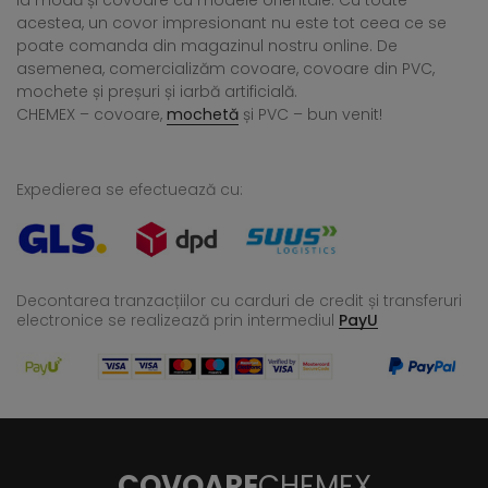
la modă și covoare cu modele orientale. Cu toate
acestea, un covor impresionant nu este tot ceea ce se
poate comanda din magazinul nostru online. De
asemenea, comercializăm covoare, covoare din PVC,
mochete și preșuri și iarbă artificială.
CHEMEX – covoare,
mochetă
și PVC – bun venit!
Expedierea se efectuează cu:
Decontarea tranzacțiilor cu carduri de credit și transferuri
electronice se realizează
prin intermediul
PayU
COVOARE
CHEMEX