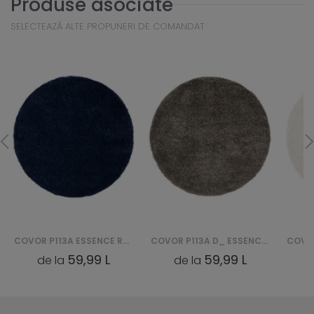
Produse asociate
SELECTEAZĂ ALTE PROPUNERI DE COMANDAT
COVOR P113A ESSENCE ROUND (KOŁO) - GRANATOWY
COVOR P113A D_ ESSENCE ROUND (KOŁO) - SZARY
59,99 L
59,99 L
de la
de la