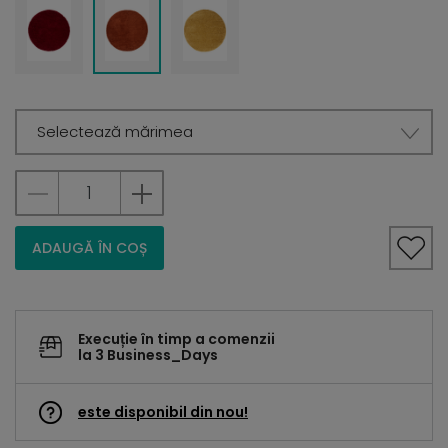
Selectează mărimea
ADAUGĂ ÎN COȘ
Execuție în timp a comenzii
la 3 Business_Days
este disponibil din nou!