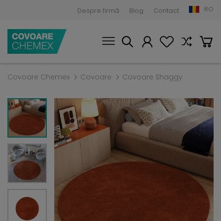
RO
Despre firmă
Blog
Contact
Covoare Chemex
Covoare
Covoare Shaggy