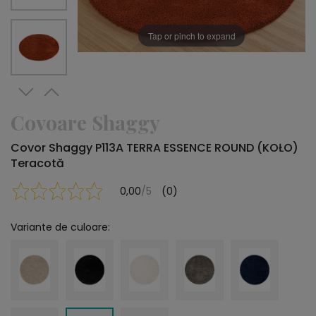
Tap or pinch to expand
Covoare Shaggy
Covor Shaggy P113A TERRA ESSENCE ROUND (KOŁO)
Teracotă
0,00
/5
(0)
Variante de culoare: