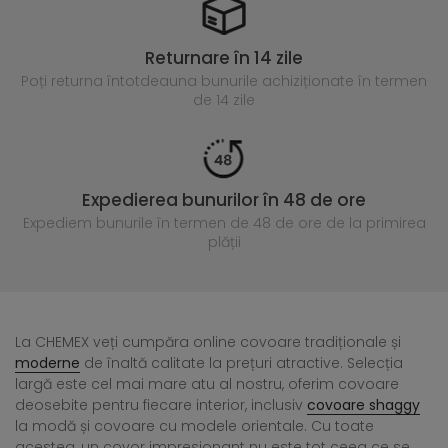
Returnare în 14 zile
Poți returna întotdeauna
bunurile achiziționate în termen
de 14 zile
Expedierea bunurilor în 48 de ore
Expediem bunurile în termen de 48 de ore
de la primirea
plății
La CHEMEX veți cumpăra online covoare tradiționale și
moderne
de înaltă calitate la prețuri atractive. Selecția
largă este cel mai mare atu al nostru, oferim covoare
deosebite pentru fiecare interior, inclusiv
covoare shaggy
la modă și covoare cu modele orientale. Cu toate
acestea, un covor impresionant nu este tot ceea ce se