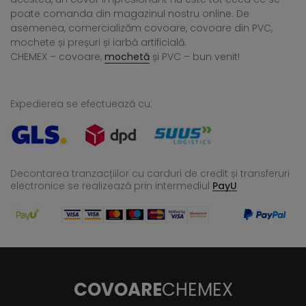
poate comanda din magazinul nostru online. De
asemenea, comercializăm covoare, covoare din PVC,
mochete și preșuri și iarbă artificială.
CHEMEX – covoare,
mochetă
și PVC – bun venit!
Expedierea se efectuează cu:
Decontarea tranzacțiilor cu carduri de credit și transferuri
electronice se realizează
prin intermediul
PayU
COVOARE
CHEMEX