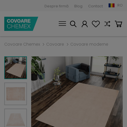
RO
Despre firmă
Blog
Contact
Covoare Chemex
Covoare
Covoare moderne