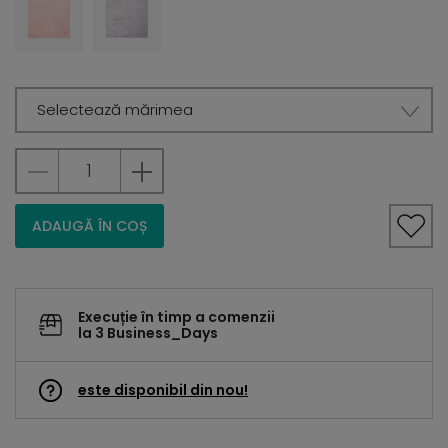
Selectează mărimea
ADAUGĂ ÎN COȘ
Execuție în timp a comenzii
la 3 Business_Days
este disponibil din nou!