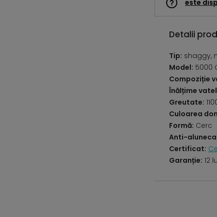
este disp
Detalii pro
Tip:
shaggy, 
Model:
5000 
Compoziție va
Înălțime vatel
Greutate:
110
Culoarea do
Formă:
Cerc
Anti-aluneca
Certificat:
Ce
Garanție:
12 l