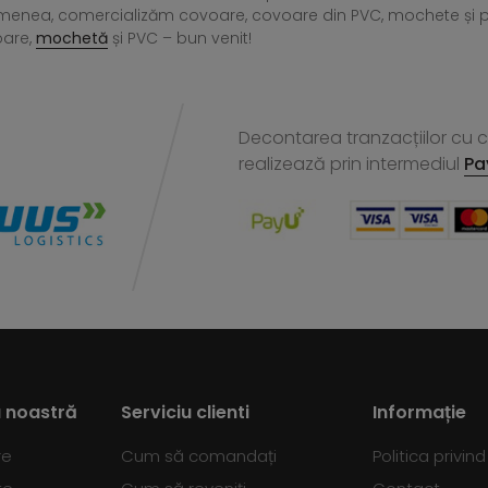
menea, comercializăm covoare, covoare din PVC, mochete și preșu
oare,
mochetă
și PVC – bun venit!
Decontarea tranzacțiilor cu ca
realizează
prin intermediul
Pa
 noastră
Serviciu clienti
Informație
re
Cum să comandați
Politica privin