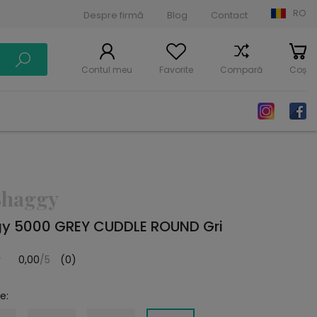
RO
Despre firmă
Blog
Contact
Contul meu
Favorite
Compară
Coș
Shaggy
y 5000 GREY CUDDLE ROUND Gri
0,00
/5
(0)
e: