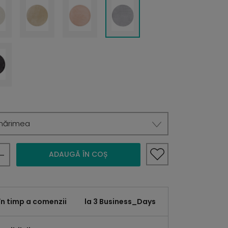
mărimea
ADAUGĂ ÎN COȘ
în timp a comenzii
la 3 Business_Days