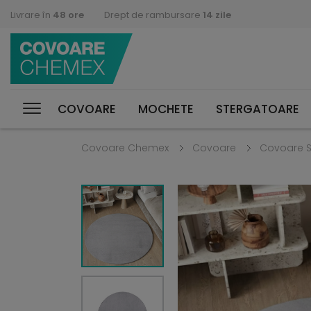
Livrare în
48 ore
Drept de rambursare
14 zile
COVOARE
MOCHETE
STERGATOARE
Covoare Chemex
Covoare
Covoare 