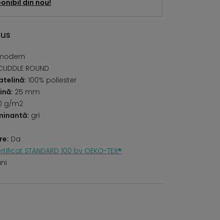
onibil din nou!
dus
modern
CUDDLE ROUND
telină:
100% poliester
ină:
25 mm
0 g/m2
minantă:
gri
re:
Da
rtificat STANDARD 100 by OEKO-TEX®
uni