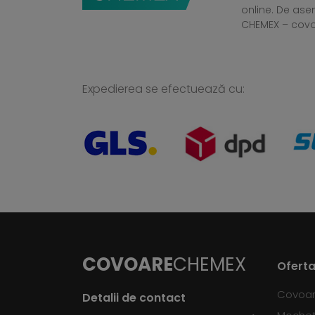
online. De ase
CHEMEX – cov
Expedierea se efectuează cu:
COVOARE
CHEMEX
Oferta
Covoa
Detalii de contact