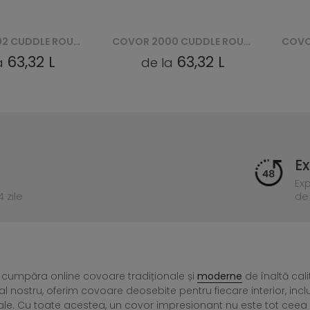
COVOR 2000 CUDDLE ROUND - BEŻOWY
COVOR 1000 CUDDLE ROUND - KREMOWY
63,32 L
63,32 L
a
de la
Ex
Ex
 zile
de 
 cumpăra online covoare tradiționale și
moderne
de înaltă cali
l nostru, oferim covoare deosebite pentru fiecare interior, incl
ale. Cu toate acestea, un covor impresionant nu este tot ce