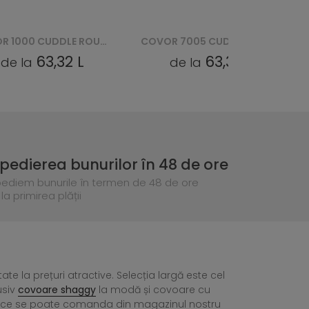
COVOR 7005 CUDDLE ROUND - BRĄZOWY
MOCHETĂ LUNTA GRREP 2236 ANTRACIET
63,32 L
31,10 L
de la
de la
pedierea bunurilor în 48 de ore
pediem bunurile în termen de 48 de ore
la primirea plății
tate la prețuri atractive. Selecția largă este cel
usiv
covoare shaggy
la modă și covoare cu
ea ce se poate comanda din magazinul nostru