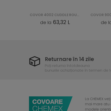
COVOR 4002 CUDDLE ROUND - ŁOSOSIOWY
COVOR 9002 CUDDLE ROUND - CZARNY
32 L
63,32 L
de la
de l
Returnare în 14 zile
Poți returna întotdeauna
bunurile achiziționate în termen de 14
La CHEMEX veți
mai mare atu a
modele orient