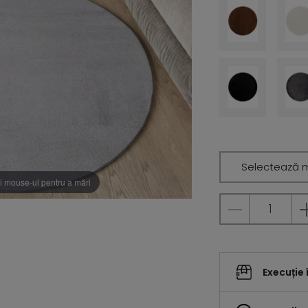
Selectează 
i mouse-ul pentru a mări
Execuție 