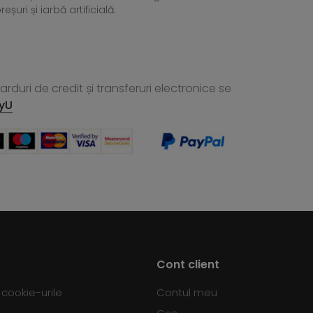
ri și iarbă artificială.
rduri de credit și transferuri electronice se
yU
Cont client
d cookie-urile
Contul meu