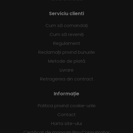
Serviciu clienti
Cum să comandați
Cum să reveniți
Regulament
Reclamații privind bunurile
Metode de plată
Livrare
Retragerea din contract
Informație
Politica privind cookie-urile
Contact
Harta site-ului
Certificat de magazin Pro-Consumator