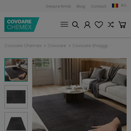
RO
Despre firmă
Blog
Contact
Covoare Chemex
Covoare
Covoare Shaggy