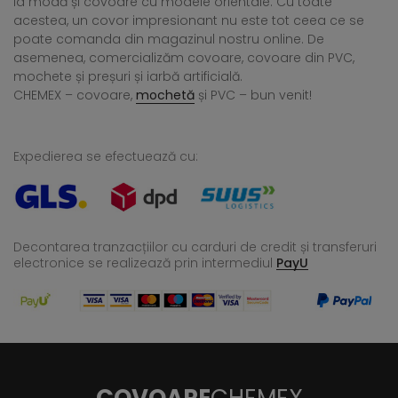
la modă și covoare cu modele orientale. Cu toate
acestea, un covor impresionant nu este tot ceea ce se
poate comanda din magazinul nostru online. De
asemenea, comercializăm covoare, covoare din PVC,
mochete și preșuri și iarbă artificială.
CHEMEX – covoare,
mochetă
și PVC – bun venit!
Expedierea se efectuează cu:
Decontarea tranzacțiilor cu carduri de credit și transferuri
electronice se realizează
prin intermediul
PayU