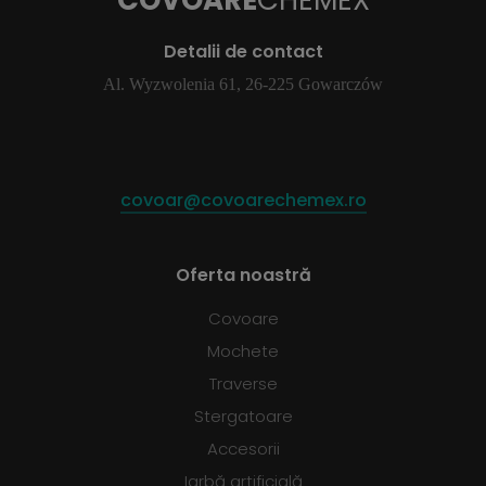
COVOARE
CHEMEX
Detalii de contact
Al. Wyzwolenia 61, 26-225 Gowarczów
covoar@covoarechemex.ro
Oferta noastră
Covoare
Mochete
Traverse
Stergatoare
Accesorii
Iarbă artificială