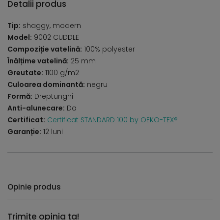
Detalii produs
Tip:
shaggy, modern
Model:
9002 CUDDLE
Compoziție vatelină:
100% polyester
Înălțime vatelină:
25 mm
Greutate:
1100 g/m2
Culoarea dominantă:
negru
Formă:
Dreptunghi
Anti-alunecare:
Da
Certificat:
Certificat STANDARD 100 by OEKO-TEX®
Garanție:
12 luni
Opinie produs
Trimite opinia ta!