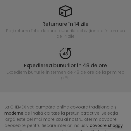
Returnare în 14 zile
Poți returna întotdeauna
bunurile achiziționate în termen
de 14 zile
Expedierea bunurilor în 48 de ore
Expediem bunurile în termen de 48 de ore
de la primirea
plății
La CHEMEX veți cumpăra online covoare tradiționale și
moderne
de înaltă calitate la prețuri atractive. Selecția
largă este cel mai mare atu al nostru, oferim covoare
deosebite pentru fiecare interior, inclusiv
covoare shaggy