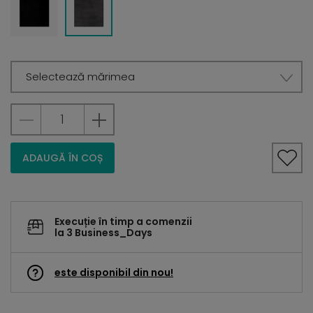
Selectează mărimea
ADAUGĂ ÎN COȘ
Execuție în timp a comenzii
la 3 Business_Days
este disponibil din nou!