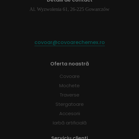
Al. Wyzwolenia 61, 26-225 Gowarczów
covoar@covoarechemex.ro
Oferta noastră
Covoare
Mochete
Traverse
Stergatoare
Accesorii
Iarbă artificială
Serviciu clienti