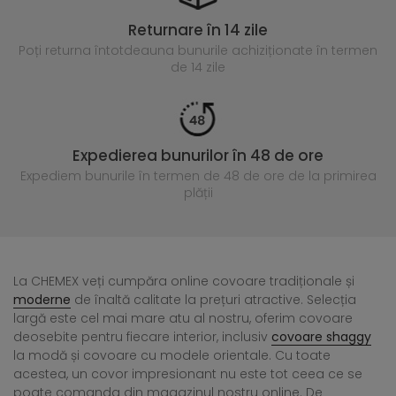
Returnare în 14 zile
Poți returna întotdeauna
bunurile achiziționate în termen
de 14 zile
Expedierea bunurilor în 48 de ore
Expediem bunurile în termen de 48 de ore
de la primirea
plății
La CHEMEX veți cumpăra online covoare tradiționale și
moderne
de înaltă calitate la prețuri atractive. Selecția
largă este cel mai mare atu al nostru, oferim covoare
deosebite pentru fiecare interior, inclusiv
covoare shaggy
la modă și covoare cu modele orientale. Cu toate
acestea, un covor impresionant nu este tot ceea ce se
poate comanda din magazinul nostru online. De