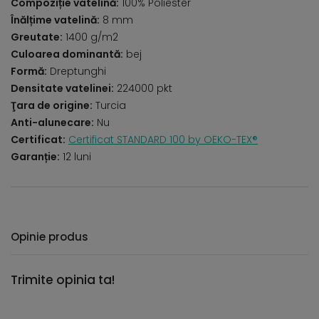
Compoziție vatelină:
100% Poliester
Înălțime vatelină:
8 mm
Greutate:
1400 g/m2
Culoarea dominantă:
bej
Formă:
Dreptunghi
Densitate vatelinei:
224000 pkt
Ţara de origine:
Turcia
Anti-alunecare:
Nu
Certificat:
Certificat STANDARD 100 by OEKO-TEX®
Garanție:
12 luni
Opinie produs
Trimite opinia ta!