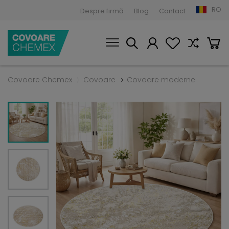
RO
Despre firmă
Blog
Contact
Covoare Chemex
Covoare
Covoare moderne