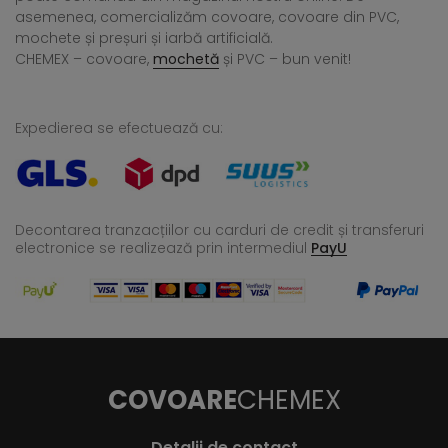
asemenea, comercializăm covoare, covoare din PVC,
mochete și preșuri și iarbă artificială.
CHEMEX – covoare,
mochetă
și PVC – bun venit!
Expedierea se efectuează cu:
Decontarea tranzacțiilor cu carduri de credit și transferuri
electronice se realizează
prin intermediul
PayU
COVOARE
CHEMEX
Detalii de contact