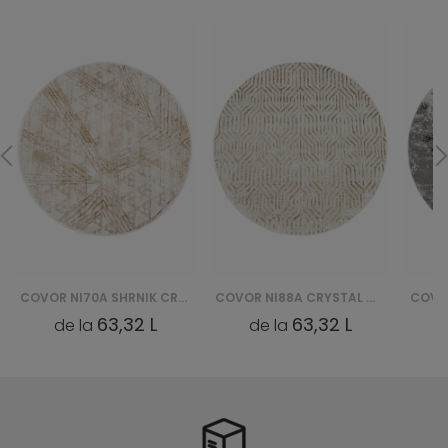
COVOR NI70A SHRNIK CRYSTAL HBC - KREMOWY
COVOR NI88A CRYSTAL GYU - BRĄZOWY
63,32 L
63,32 L
de la
de la