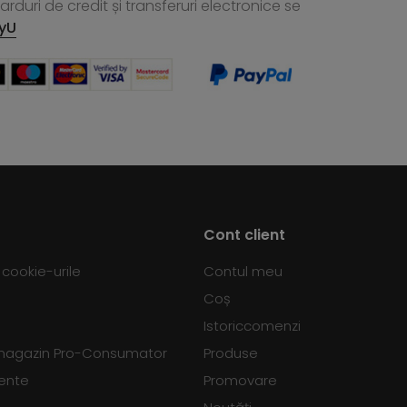
rduri de credit și transferuri electronice se
yU
Cont client
d cookie-urile
Contul meu
Coș
Istoriccomenzi
 magazin Pro-Consumator
Produse
vente
Promovare