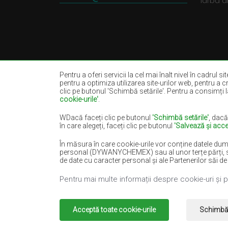
Iarbă ar
Pentru a oferi servicii la cel mai înalt nivel în cadrul s
pentru a optimiza utilizarea site-urilor web, pentru a c
clic pe butonul 'Schimbă setările'. Pentru a consimți la
cookie-urile'
.
Covoare bej
Covoare albe
Covoare negre
Covoare roșii
WDacă faceți clic pe butonul
'Schimbă setările'
, dacă
în care alegeți, faceți clic pe butonul
'Salvează și acce
Covoare somon
Covoare crem
În măsura în care cookie-urile vor conține datele dum
Covoare albastre
Covoare portoca
personal (DYWANYCHEMEX) sau al unor terțe părți, sub fo
Covoare verzi
Covoare aurii
de date cu caracter personal și ale Partenerilor săi de
Pentru mai multe informații despre cookie-uri și 
Copyright 2022
Covoare Chemex.
Toate drep
Acceptă toate cookie-urile
Schimbă 