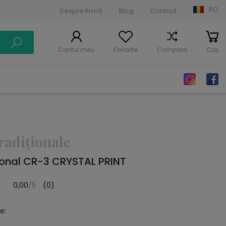
RO
Despre firmă
Blog
Contact
Contul meu
Favorite
Compară
Coș
radiționale
ional CR-3 CRYSTAL PRINT
0,00
/5
(0)
e: