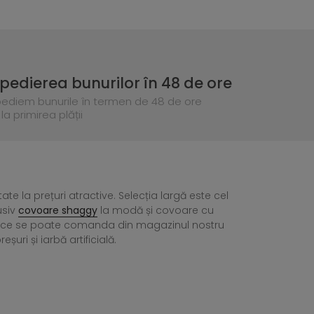
pedierea bunurilor în 48 de ore
pediem bunurile în termen de 48 de ore
la primirea plății
tate la prețuri atractive. Selecția largă este cel
usiv
covoare shaggy
la modă și covoare cu
ea ce se poate comanda din magazinul nostru
ri și iarbă artificială.