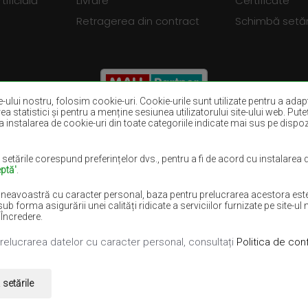
tificială
Livrare
Certificate
Retragerea din contract
Schimbă setări
ite-ului nostru, folosim cookie-uri. Cookie-urile sunt utilizate pentru a adapt
rea statistici și pentru a menține sesiunea utilizatorului site-ului web. Put
 instalarea de cookie-uri din toate categoriile indicate mai sus pe dispozit
Covoare maro
Covoare burgun
Covoare violet
Covoare albast
 setările corespund preferințelor dvs., pentru a fi de acord cu instalarea
ptă'
.
Covoare lila
Covoare galben
neavoastră cu caracter personal, baza pentru prelucrarea acestora este i
lii
Covoare roz
Covoare gri
rma asigurării unei calități ridicate a serviciilor furnizate pe site-ul n
 Încredere.
prelucrarea datelor cu caracter personal, consultați
Politica de conf
turile rezervate.
setările