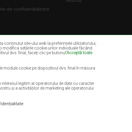
Noutăți
le de confidențialitate
a conținutul site-ului web la preferințele utilizatorului,
eți modifica setările cookie-urilor individuale făcând
ivul dvs. final, faceți clic pe butonul
'Acceptă toate
dia
Covoare sticlă verde
ru marin
Covoare maro-deschis
 de module cookie pe dispozitivul dvs. final în măsura
e
Covoare mentă
nteresul legitim al operatorului de date cu caracter
Covoare teracotă
ostru și a activităților de marketing ale operatorului
idențialitate
.
Realizare:
www.dimax.pl