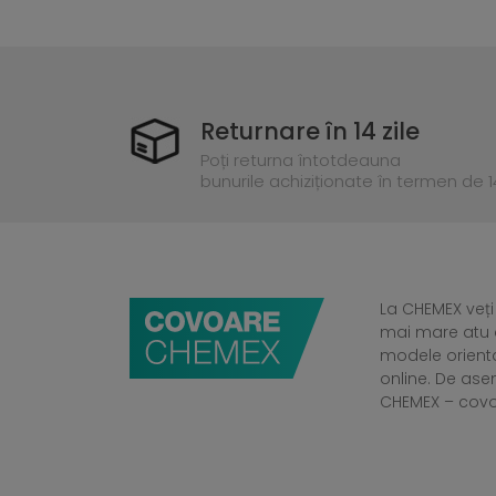
Returnare în 14 zile
Poți returna întotdeauna
bunurile achiziționate în termen de 14
La CHEMEX veți
mai mare atu a
modele orient
online. De ase
CHEMEX – cov