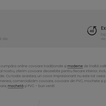
Ex
Ex
 zile
de 
 cumpăra online covoare tradiționale și
moderne
de înaltă cali
l nostru, oferim covoare deosebite pentru fiecare interior, incl
ale. Cu toate acestea, un covor impresionant nu este tot ce
menea, comercializăm covoare, covoare din PVC, mochete și preșu
oare,
mochetă
și PVC – bun venit!