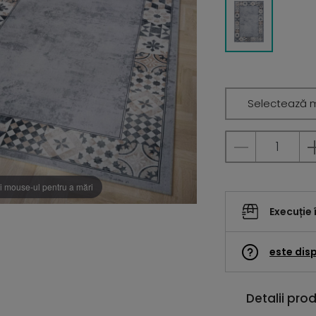
Selectează 
i mouse-ul pentru a mări
Execuție 
este disp
Detalii pro