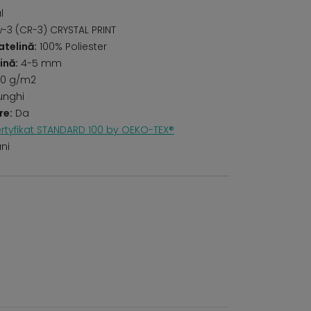
l
-3 (CR-3) CRYSTAL PRINT
telină:
100% Poliester
ină:
4-5 mm
0 g/m2
unghi
re:
Da
rtyfikat STANDARD 100 by OEKO-TEX®
uni