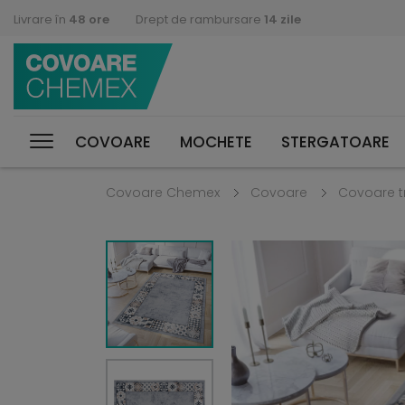
Livrare în
48 ore
Drept de rambursare
14 zile
COVOARE
MOCHETE
STERGATOARE
Covoare Chemex
Covoare
Covoare t