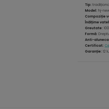
Tip:
tradiționa
Model:
hj-new
Compoziție va
Înălțime vatel
Greutate:
100
Formă:
Drept
Anti-aluneca
Certificat:
Ce
Garanție:
12 l