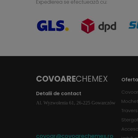
Expedierea se efectuează cu:
COVOARE
CHEMEX
Oferta
Covoa
Detalii de contact
Moche
Al. Wyzwolenia 61, 26-225 Gowarczów
Traver
Sterga
Accesor
covoar@covoarechemex.ro