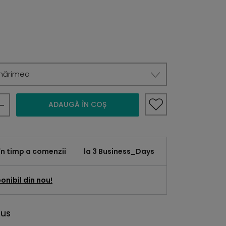
mărimea
ADAUGĂ ÎN COȘ
în timp a comenzii
la 3 Business_Days
onibil din nou!
dus