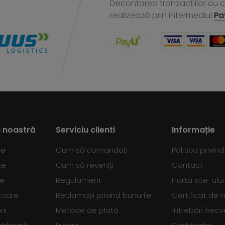
Decontarea tranzacțiilor cu ca
realizează
prin intermediul
Pa
 noastră
Serviciu clienti
Informație
re
Cum să comandați
Politica privin
te
Cum să reveniți
Contact
se
Regulament
Harta site-ului
toare
Reclamații privind bunurile
Certificat de
ii
Metode de plată
Întrebări frec