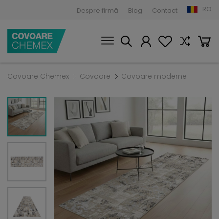
RO
Despre firmă
Blog
Contact
Covoare Chemex
Covoare
Covoare moderne