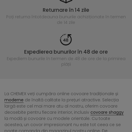
Returnare în 14 zile
Poți returna întotdeauna
bunurile achiziționate în termen
de 14 zile
Expedierea bunurilor în 48 de ore
Expediem bunurile în termen de 48 de ore
de la primirea
plății
La CHEMEX veți cumpăra online covoare tradiționale și
moderne
de înaltă calitate la prețuri atractive. Selecția
largă este cel mai mare atu al nostru, oferim covoare
deosebite pentru fiecare interior, inclusiv
covoare shaggy
la modă și covoare cu modele orientale. Cu toate
acestea, un covor impresionant nu este tot ceea ce se
poate comanda din magazinul nostru online. De