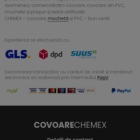
asemenea, comercializăm covoare, covoare din PVC,
mochete și preșuri și iarbă artificială.
CHEMEX – covoare,
mochetă
și PVC – bun venit!
Expedierea se efectuează cu:
Decontarea tranzacțiilor cu carduri de credit și transferuri
electronice se realizează
prin intermediul
PayU
COVOARE
CHEMEX
Detalii de contact