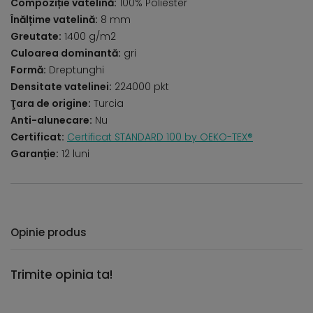
Compoziție vatelină:
100% Poliester
Înălțime vatelină:
8 mm
Greutate:
1400 g/m2
Culoarea dominantă:
gri
Formă:
Dreptunghi
Densitate vatelinei:
224000 pkt
Ţara de origine:
Turcia
Anti-alunecare:
Nu
Certificat:
Certificat STANDARD 100 by OEKO-TEX®
Garanție:
12 luni
Opinie produs
Trimite opinia ta!