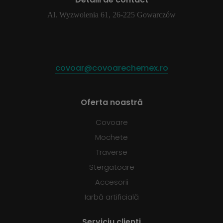
Al. Wyzwolenia 61, 26-225 Gowarczów
covoar@covoarechemex.ro
Oferta noastră
Covoare
Mochete
Traverse
Stergatoare
Accesorii
Iarbă artificială
Serviciu clienti