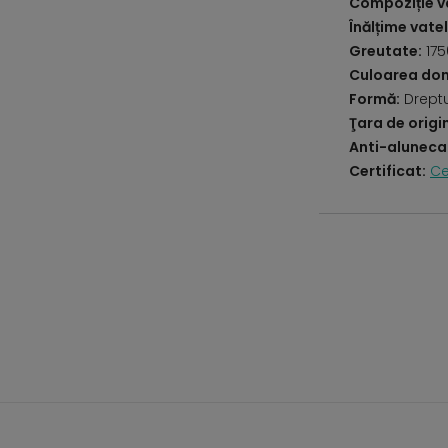
Compoziție va
Înălțime vatel
Greutate:
175
Culoarea do
Formă:
Drept
Ţara de origi
Anti-aluneca
Certificat:
Ce