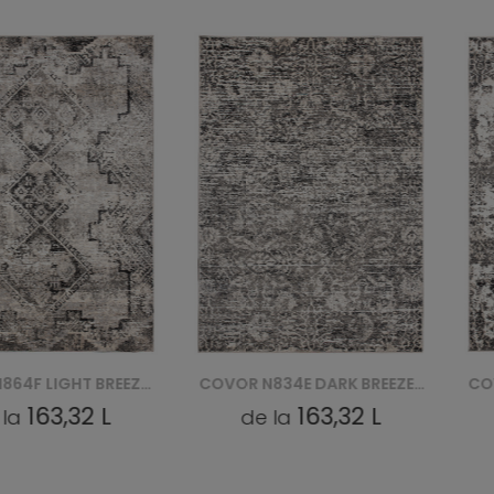
COVOR N864F LIGHT BREEZE FVI - SZARY
COVOR N834E DARK BREEZE FVI - SZARY
163,32 L
163,32 L
a
de la