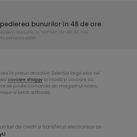
pedierea bunurilor în 48 de ore
pediem bunurile în termen de 48 de ore
la primirea plății
tate la prețuri atractive. Selecția largă este cel
usiv
covoare shaggy
la modă și covoare cu
ea ce se poate comanda din magazinul nostru
ri și iarbă artificială.
rduri de credit și transferuri electronice se
yU