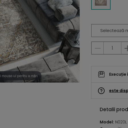
Selectează 
Execuție 
i mouse-ul pentru a mări
este disp
Detalii pro
Model:
N020L 