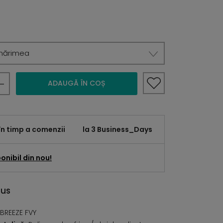
mărimea
ADAUGĂ ÎN COȘ
în timp a comenzii
la 3 Business_Days
onibil din nou!
dus
BREEZE FVY