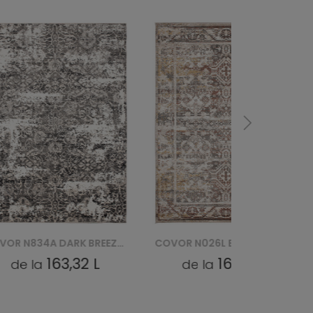
COVOR N834A DARK BREEZE FVI - SZARY
COVOR N026L BREEZE FVY - KREMOWY
163,32 L
163,32 L
de la
de la