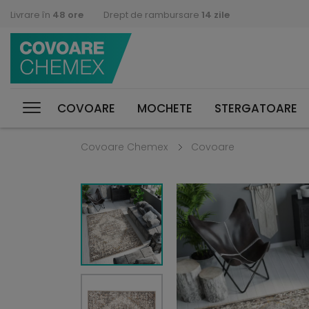
Livrare în
48 ore
Drept de rambursare
14 zile
COVOARE
MOCHETE
STERGATOARE
Covoare Chemex
Covoare