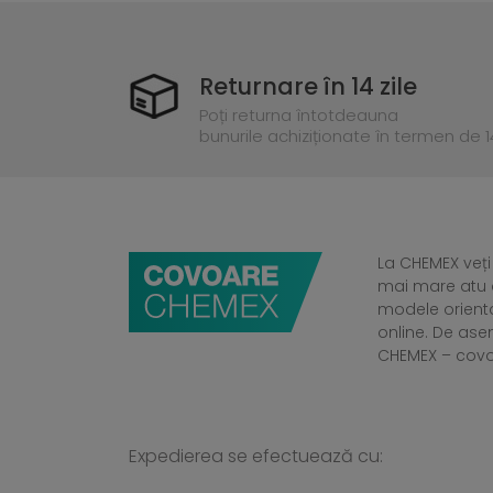
Returnare în 14 zile
Poți returna întotdeauna
bunurile achiziționate în termen de 14
La CHEMEX veți
mai mare atu a
modele orient
online. De ase
CHEMEX – cov
Expedierea se efectuează cu: