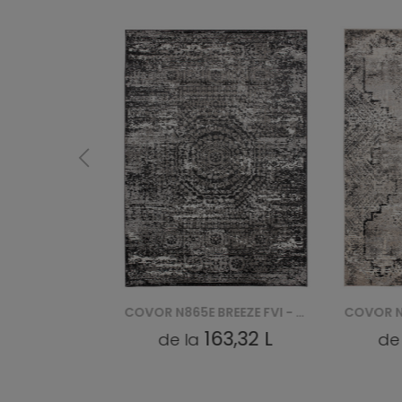
COVOR N865E BREEZE FVI - KREMOWY
COVOR N865E BREEZE FVI - CZARNY
,32 L
163,32 L
de la
de l