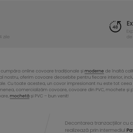
Ex
Ex
 zile
de 
 cumpăra online covoare tradiționale și
moderne
de înaltă cali
l nostru, oferim covoare deosebite pentru fiecare interior, incl
ale. Cu toate acestea, un covor impresionant nu este tot ce
menea, comercializăm covoare, covoare din PVC, mochete și preșu
oare,
mochetă
și PVC – bun venit!
Decontarea tranzacțiilor cu ca
realizează
prin intermediul
Pa