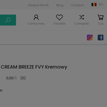
RO
Despre firmă
Blog
Contact
Contul meu
Favorite
Compară
Coș
 CREAM BREEZE FVY Kremowy
0,00
/5
(0)
e: