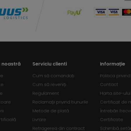
 noastră
Serviciu clienti
Informație
re
Cum să comandați
Politica privin
te
Cum să reveniți
Contact
se
Regulament
Harta site-ului
toare
Reclamații privind bunurile
Certificat de
ii
Metode de plată
Întrebări frec
tificială
Livrare
Certificate
Retragerea din contract
Schimbă setări