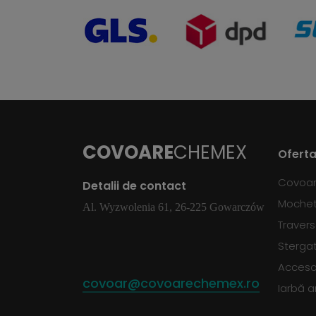
COVOARE
CHEMEX
Oferta
Covoa
Detalii de contact
Moche
Al. Wyzwolenia 61, 26-225 Gowarczów
Traver
Sterga
Accesor
covoar@covoarechemex.ro
Iarbă ar