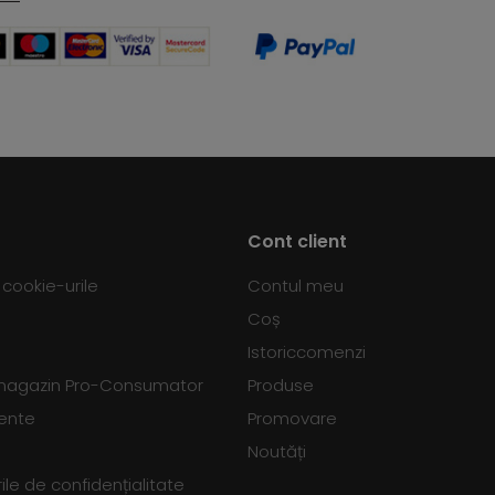
Cont client
d cookie-urile
Contul meu
Coș
Istoriccomenzi
 magazin Pro-Consumator
Produse
vente
Promovare
Noutăți
le de confidențialitate