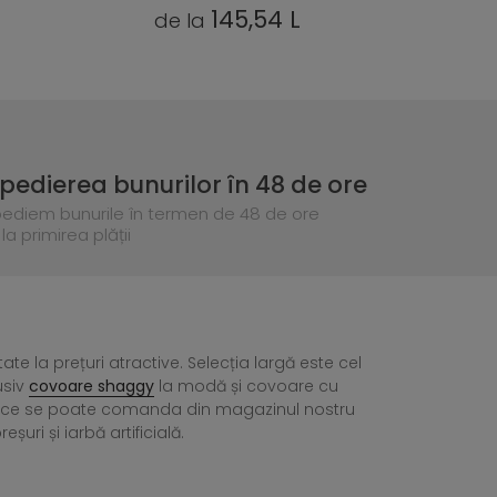
L
87,77 L
de la
de
pedierea bunurilor în 48 de ore
pediem bunurile în termen de 48 de ore
la primirea plății
tate la prețuri atractive. Selecția largă este cel
usiv
covoare shaggy
la modă și covoare cu
ea ce se poate comanda din magazinul nostru
ri și iarbă artificială.