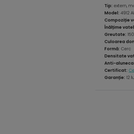
Tip:
extern, m
Model:
4912 
Compoziție va
Înălțime vatel
Greutate:
150
Culoarea do
Formă:
Cerc
Densitate vat
Anti-aluneca
Certificat:
Ce
Garanție:
12 l