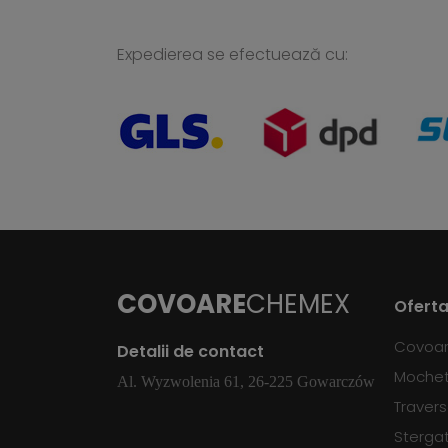
Expedierea se efectuează cu:
COVOARE
CHEMEX
Oferta
Covoa
Detalii de contact
Moche
Al. Wyzwolenia 61, 26-225 Gowarczów
Traver
Sterga