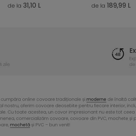
189,99 L
145,54 
de la
de la
Ex
Ex
 zile
de 
 cumpăra online covoare tradiționale și
moderne
de înaltă cali
l nostru, oferim covoare deosebite pentru fiecare interior, incl
ale. Cu toate acestea, un covor impresionant nu este tot ce
menea, comercializăm covoare, covoare din PVC, mochete și preșu
oare,
mochetă
și PVC – bun venit!