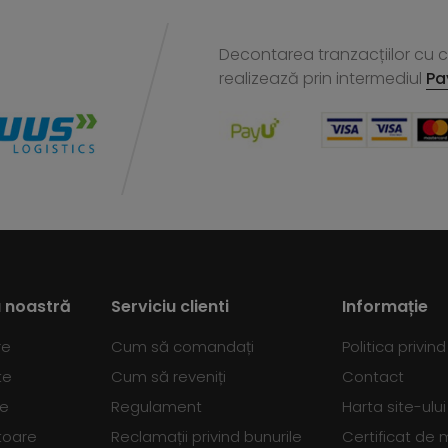
Decontarea tranzacțiilor cu ca
realizează
prin intermediul
Pa
 noastră
Serviciu clienti
Informație
re
Cum să comandați
Politica privin
te
Cum să reveniți
Contact
se
Regulament
Harta site-ului
toare
Reclamații privind bunurile
Certificat de