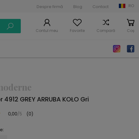
RO
Despre firmă
Blog
Contact
Contul meu
Favorite
Compară
Coș
moderne
or 4912 GREY ARRUBA KOŁO Gri
0,00
/5
(0)
e: