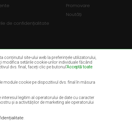
vente
Promovare
Noutăți
le de confidențialitate
a conținutul site-ului web la preferințele utilizatorului,
eți modifica setările cookie-urilor individuale făcând
ivul dvs. final, faceți clic pe butonul
'Acceptă toate
dia
Covoare sticlă verde
ru marin
Covoare maro-deschis
 de module cookie pe dispozitivul dvs. final în măsura
e
Covoare mentă
nteresul legitim al operatorului de date cu caracter
Covoare teracotă
ostru și a activităților de marketing ale operatorului
idențialitate
.
Realizare:
www.dimax.pl