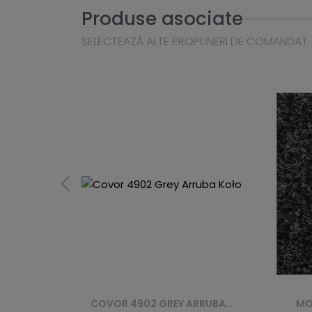
Produse asociate
SELECTEAZĂ ALTE PROPUNERI DE COMANDAT
COVOR 4902 GREY ARRUBA KOŁO
MOCHETĂ LUNTA GRREP 2236 ANTRACIET