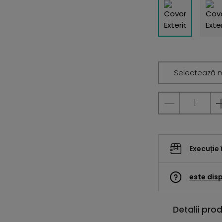
Selectează 
Execuție 
este disp
Detalii pro