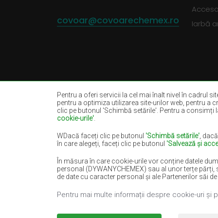
Accesor
covoar@covoarechemex.ro
Iarbă ar
Pentru a oferi servicii la cel mai înalt nivel în cadrul s
pentru a optimiza utilizarea site-urilor web, pentru a c
clic pe butonul 'Schimbă setările'. Pentru a consimți la
cookie-urile'
.
Covoare bej
Covoare albe
Covoare negre
Covoare roșii
WDacă faceți clic pe butonul
'Schimbă setările'
, dacă
în care alegeți, faceți clic pe butonul
'Salvează și acce
Covoare somon
Covoare crem
În măsura în care cookie-urile vor conține datele dum
Covoare albastre
Covoare portoca
personal (DYWANYCHEMEX) sau al unor terțe părți, sub fo
Covoare verzi
Covoare aurii
de date cu caracter personal și ale Partenerilor săi de
Pentru mai multe informații despre cookie-uri și 
Copyright 2022
Covoare Chemex.
Toate drep