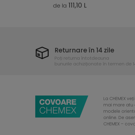
10 L
31,10 L
de la
Returnare în 14 zile
Poți returna întotdeauna
bunurile achiziționate în termen de 14
La CHEMEX veți
mai mare atu a
modele orient
online. De ase
CHEMEX – cov