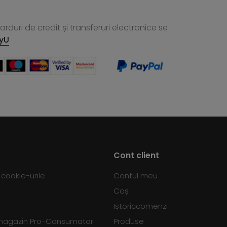
rduri de credit și transferuri electronice se
yU
Cont client
d cookie-urile
Contul meu
Coș
Istoriccomenzi
 magazin Pro-Consumator
Produse