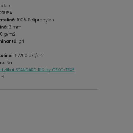
odern
ARRUBA
telină:
100% Polipropylen
ină:
3 mm
0 g/m2
minantă:
gri
elinei:
67200 pkt/m2
re:
Nu
rtyfikat STANDARD 100 by OEKO-TEX®
uni