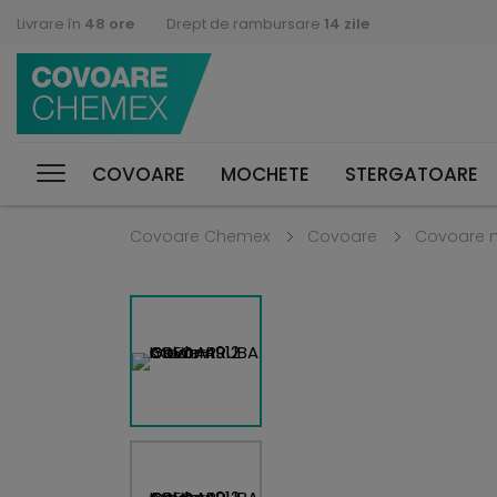
Livrare în
48 ore
Drept de rambursare
14 zile
COVOARE
MOCHETE
STERGATOARE
Covoare Chemex
Covoare
Covoare 