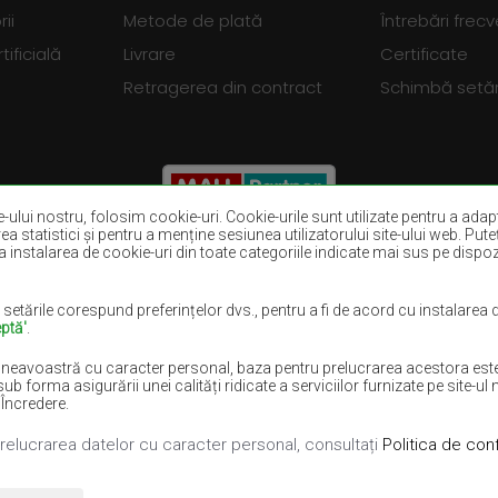
ii
Metode de plată
Întrebări frec
tificială
Livrare
Certificate
Retragerea din contract
Schimbă setări
ite-ului nostru, folosim cookie-uri. Cookie-urile sunt utilizate pentru a adapt
rea statistici și pentru a menține sesiunea utilizatorului site-ului web. Put
 instalarea de cookie-uri din toate categoriile indicate mai sus pe dispozit
Covoare maro
Covoare burgun
Covoare violet
Covoare albast
 setările corespund preferințelor dvs., pentru a fi de acord cu instalarea
ptă'
.
Covoare lila
Covoare galben
neavoastră cu caracter personal, baza pentru prelucrarea acestora este i
lii
Covoare roz
Covoare gri
rma asigurării unei calități ridicate a serviciilor furnizate pe site-ul n
 Încredere.
prelucrarea datelor cu caracter personal, consultați
Politica de conf
turile rezervate.