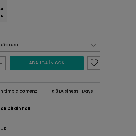
mărimea
ADAUGĂ ÎN COȘ
în timp a comenzii
la 3 Business_Days
onibil din nou!
dus