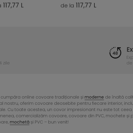
117,77 L
117,77 L
a
de la
Ex
Ex
 zile
de 
 cumpăra online covoare tradiționale și
moderne
de înaltă cali
l nostru, oferim covoare deosebite pentru fiecare interior, incl
ale. Cu toate acestea, un covor impresionant nu este tot ce
menea, comercializăm covoare, covoare din PVC, mochete și preșu
oare,
mochetă
și PVC – bun venit!