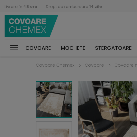
Livrare în
48 ore
Drept de rambursare
14 zile
COVOARE
MOCHETE
STERGATOARE
Covoare Chemex
Covoare
Covoare 