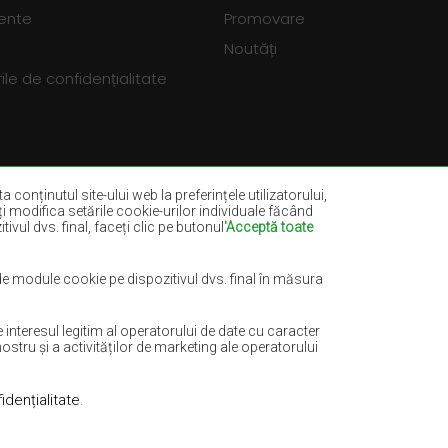
vente
Promovare
Noutăți
le de confidențialitate
a conținutul site-ului web la preferințele utilizatorului,
eți modifica setările cookie-urilor individuale făcând
ivul dvs. final, faceți clic pe butonul
'Acceptă toate
dia
Covoare sticlă verde
ru marin
Covoare maro-deschis
 de module cookie pe dispozitivul dvs. final în măsura
e
Covoare mentă
nteresul legitim al operatorului de date cu caracter
Covoare teracotă
ostru și a activităților de marketing ale operatorului
idențialitate
.
Realizare:
www.dimax.pl