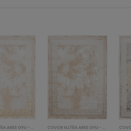
COVOR NJ75A ARES GYU - BEŻOWY
COVOR NI77E SHRNIK ARES GYV - KREMOWY