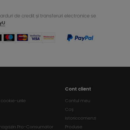
rduri de credit și transferuri electronice se
yU
Cont client
d cookie-urile
Contul meu
Coș
Istoriccomenzi
 magazin Pro-Consumator
Produse