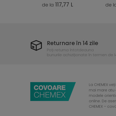
,77 L
117,77 L
de la
de l
Returnare în 14 zile
Poți returna întotdeauna
bunurile achiziționate în termen de 14
La CHEMEX veți
mai mare atu a
modele orient
online. De ase
CHEMEX – cov