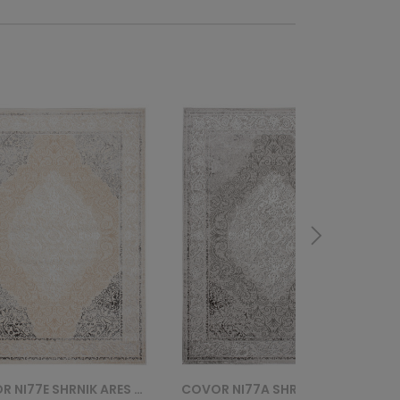
COVOR NI77A SHRNIK LIGHT ARES HBB - SZARY
COVOR NI77A SHRNIK ARES GYU - KREMOWY