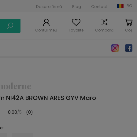
RO
Despre firmă
Blog
Contact
Contul meu
Favorite
Compară
Coș
moderne
n NI42A BROWN ARES GYV Maro
0,00
/5
(0)
e: