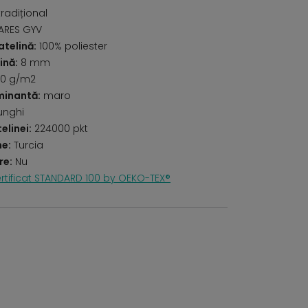
radițional
ARES GYV
telină:
100% poliester
ină:
8 mm
0 g/m2
minantă:
maro
unghi
elinei:
224000 pkt
ne:
Turcia
re:
Nu
rtificat STANDARD 100 by OEKO-TEX®