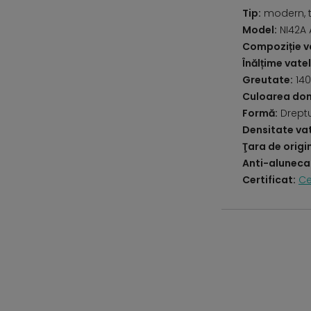
Tip:
modern, t
Model:
NI42A 
Compoziție va
Înălțime vatel
Greutate:
140
Culoarea do
Formă:
Drept
Densitate vat
Ţara de origi
Anti-aluneca
Certificat:
Ce