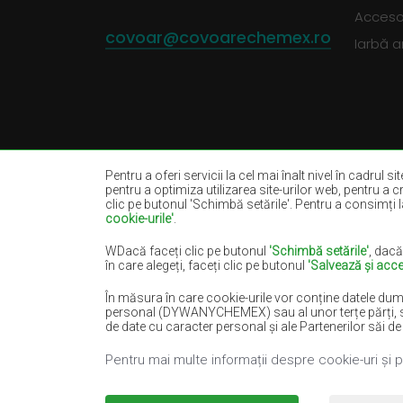
Accesor
covoar@covoarechemex.ro
Iarbă ar
Pentru a oferi servicii la cel mai înalt nivel în cadrul s
pentru a optimiza utilizarea site-urilor web, pentru a c
clic pe butonul 'Schimbă setările'. Pentru a consimți la
cookie-urile'
.
Covoare bej
Covoare albe
Covoare negre
Covoare roșii
WDacă faceți clic pe butonul
'Schimbă setările'
, dacă
în care alegeți, faceți clic pe butonul
'Salvează și acce
Covoare somon
Covoare crem
În măsura în care cookie-urile vor conține datele dum
Covoare albastre
Covoare portoca
personal (DYWANYCHEMEX) sau al unor terțe părți, sub fo
Covoare verzi
Covoare aurii
de date cu caracter personal și ale Partenerilor săi de
Pentru mai multe informații despre cookie-uri și 
Copyright 2022
Covoare Chemex.
Toate drep