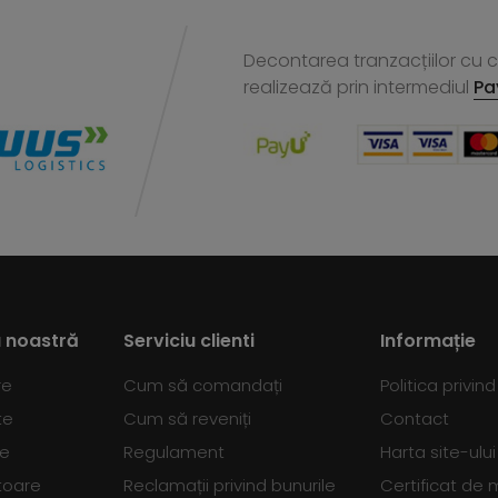
Decontarea tranzacțiilor cu ca
realizează
prin intermediul
Pa
 noastră
Serviciu clienti
Informație
re
Cum să comandați
Politica privin
te
Cum să reveniți
Contact
se
Regulament
Harta site-ului
toare
Reclamații privind bunurile
Certificat de