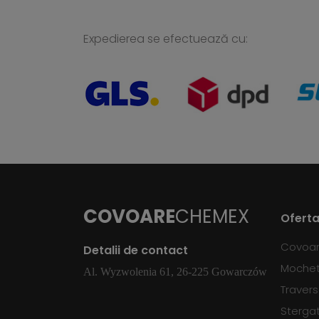
Expedierea se efectuează cu:
COVOARE
CHEMEX
Oferta
Covoa
Detalii de contact
Moche
Al. Wyzwolenia 61, 26-225 Gowarczów
Traver
Sterga