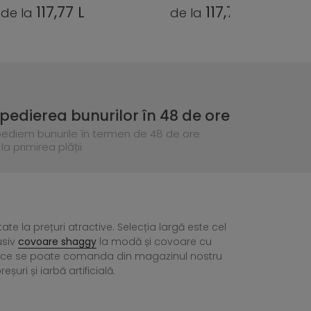
117,77 L
117,77 L
de la
de la
pedierea bunurilor în 48 de ore
pediem bunurile în termen de 48 de ore
la primirea plății
tate la prețuri atractive. Selecția largă este cel
usiv
covoare shaggy
la modă și covoare cu
ea ce se poate comanda din magazinul nostru
ri și iarbă artificială.