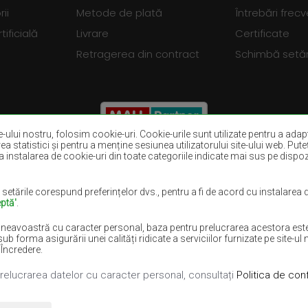
ii
Metode de plată
Întrebări frec
tificială
Livrare
Certificate
Retragerea din contract
Schimbă setări
ite-ului nostru, folosim cookie-uri. Cookie-urile sunt utilizate pentru a adapt
rea statistici și pentru a menține sesiunea utilizatorului site-ului web. Put
 instalarea de cookie-uri din toate categoriile indicate mai sus pe dispozit
Covoare maro
Covoare burgun
Covoare violet
Covoare albast
 setările corespund preferințelor dvs., pentru a fi de acord cu instalarea
ptă'
.
Covoare lila
Covoare galben
neavoastră cu caracter personal, baza pentru prelucrarea acestora este i
lii
Covoare roz
Covoare gri
rma asigurării unei calități ridicate a serviciilor furnizate pe site-ul n
 Încredere.
prelucrarea datelor cu caracter personal, consultați
Politica de conf
turile rezervate.