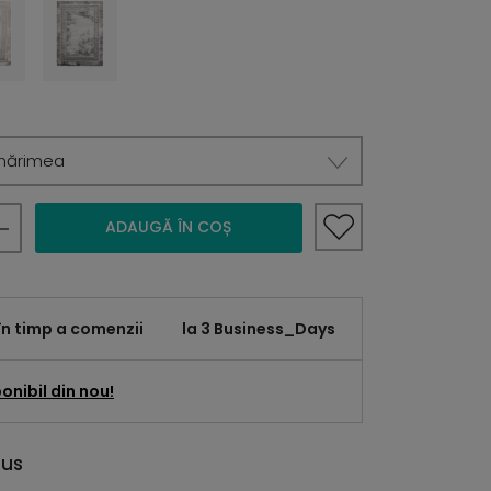
mărimea
ADAUGĂ ÎN COȘ
în timp a comenzii
la 3 Business_Days
onibil din nou!
dus