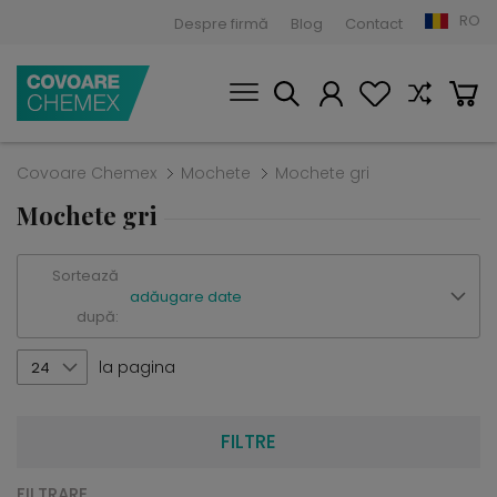
RO
Despre firmă
Blog
Contact
Covoare Chemex
Mochete
Mochete gri
Mochete gri
Sortează
adăugare date
după:
la pagina
24
FILTRE
FILTRARE