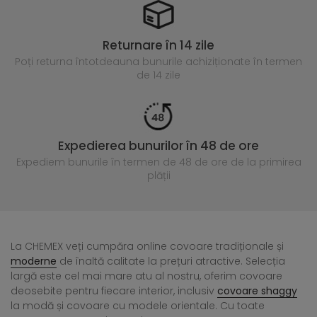
Returnare în 14 zile
Poți returna întotdeauna
bunurile achiziționate în termen
de 14 zile
Expedierea bunurilor în 48 de ore
Expediem bunurile în termen de 48 de ore
de la primirea
plății
La CHEMEX veți cumpăra online covoare tradiționale și
moderne
de înaltă calitate la prețuri atractive. Selecția
largă este cel mai mare atu al nostru, oferim covoare
deosebite pentru fiecare interior, inclusiv
covoare shaggy
la modă și covoare cu modele orientale. Cu toate