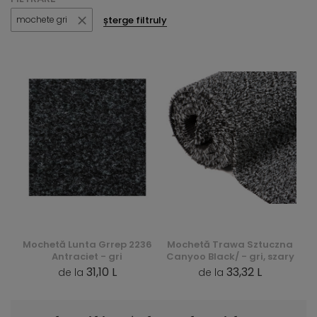
șterge filtruly
mochete gri
Mochetă Lunta Grrep 2236
Mochetă Trawa Sztuczna
Antraciet - gri
Canyoo Black/ - gri, szary
31,10 L
33,32 L
de la
de la