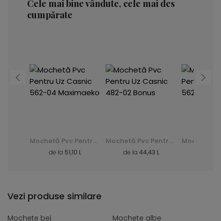
Cele mai bine vândute, cele mai des
cumpărate
Mochetă Pvc Pentru Uz Casnic 482-02 Bonus
Mochetă Pvc Pentru Uz Casnic 562-04 Maximaeko
Mochetă Pvc Pentru Uz Casnic 482-02 Bonus
3 L
de la
51,10 L
de la
44,43 L
de la
5
Vezi produse similare
Mochete bej
Mochete albe