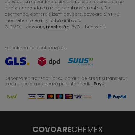
acestea, un covor impresionant nu este tot ceea ce se
poate comanda din magazinul nostru online. De
asemenea, comercializăm covoare, covoare din PVC,
mochete și preșuri și iarbă artificială.
CHEMEX – covoare,
mochetă
și PVC – bun venit!
Expedierea se efectuează cu:
Decontarea tranzacțiilor cu carduri de credit și transferuri
electronice se realizează
prin intermediul
PayU
COVOARE
CHEMEX