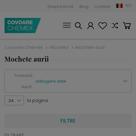
RO
Despre firmă
Blog
Contact
Covoare Chemex
Mochete
Mochete aurii
Mochete aurii
Sortează
adăugare date
după:
la pagina
24
FILTRE
FILTRARE