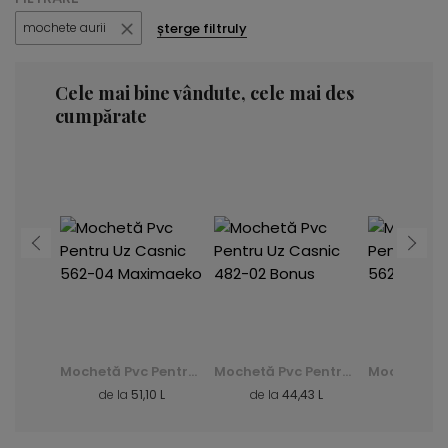
șterge filtruly
mochete aurii
Cele mai bine vândute, cele mai des
cumpărate
Mochetă Pvc Pentru Uz Casnic 482-02 Bonus
Mochetă Pvc Pentru Uz Casnic 562-04 Maximaeko
Mochetă Pvc Pentru Uz Casnic 482-02 Bonus
3 L
de la
51,10 L
de la
44,43 L
de la
5