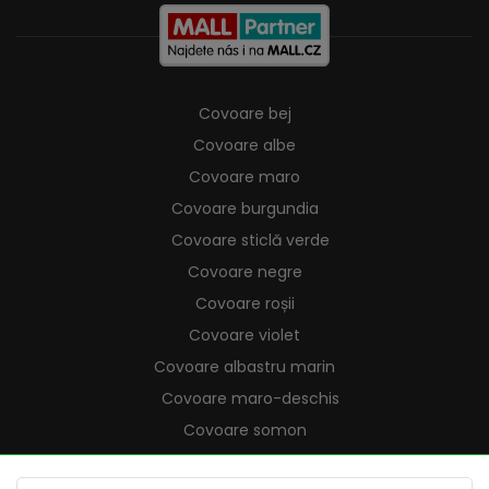
Covoare bej
Covoare albe
Covoare maro
Covoare burgundia
Covoare sticlă verde
Covoare negre
Covoare roșii
Covoare violet
Covoare albastru marin
Covoare maro-deschis
Covoare somon
Covoare crem