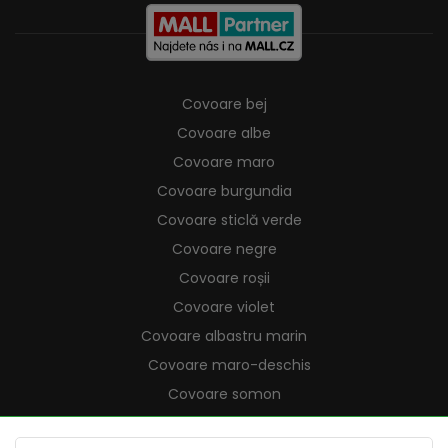
Covoare bej
Covoare albe
Covoare maro
Covoare burgundia
Covoare sticlă verde
Covoare negre
Covoare roșii
Covoare violet
Covoare albastru marin
Covoare maro-deschis
Covoare somon
Covoare crem