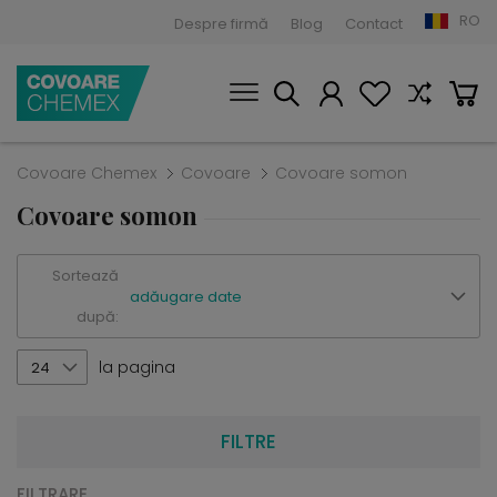
RO
Despre firmă
Blog
Contact
Covoare Chemex
Covoare
Covoare somon
Covoare somon
Sortează
adăugare date
după:
la pagina
24
FILTRE
FILTRARE