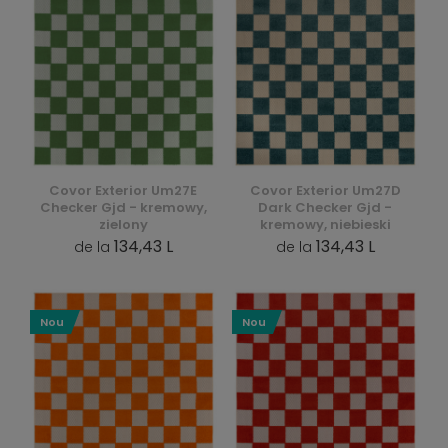
Covor Exterior Um27E
Covor Exterior Um27D
Checker Gjd - kremowy,
Dark Checker Gjd -
zielony
kremowy, niebieski
134,43 L
134,43 L
de la
de la
Nou
Nou