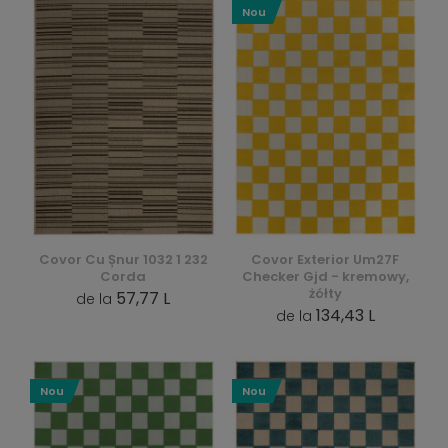
Nou
Covor Cu Șnur 1032 1 232
Covor Exterior Um27F
Corda
Checker Gjd - kremowy,
żółty
57,77 L
de la
134,43 L
de la
Nou
Nou