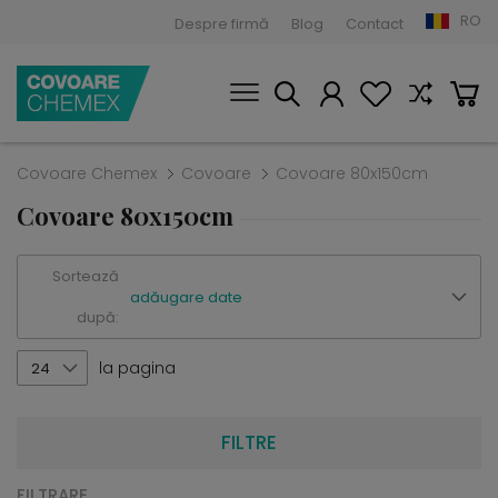
RO
Despre firmă
Blog
Contact
Covoare Chemex
Covoare
Covoare 80x150cm
Covoare 80x150cm
Sortează
adăugare date
după:
la pagina
24
FILTRE
FILTRARE