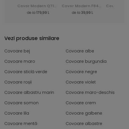
Covor Shaggy Dark D. Silk - verde, zielony
Covor Modern Q710A Luxury Pp Esm - alb, biały
Covor Modern F844B Cheap Pp Crm - gri, szary
3 L
de la
179,99 L
de la
39,99 L
de la
40
Vezi produse similare
Covoare bej
Covoare albe
Covoare maro
Covoare burgundia
Covoare sticlă verde
Covoare negre
Covoare roșii
Covoare violet
Covoare albastru marin
Covoare maro-deschis
Covoare somon
Covoare crem
Covoare lila
Covoare galbene
Covoare mentă
Covoare albastre