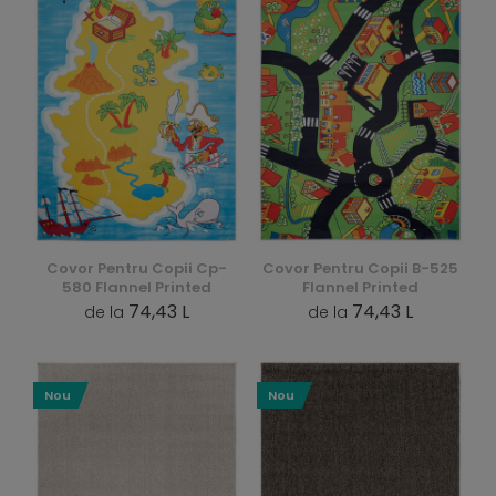
Covor Pentru Copii Cp-
Covor Pentru Copii B-525
580 Flannel Printed
Flannel Printed
74,43 L
74,43 L
de la
de la
Nou
Nou