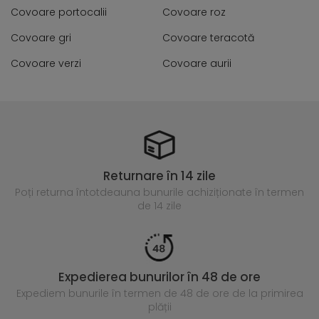
Covoare portocalii
Covoare roz
Covoare gri
Covoare teracotă
Covoare verzi
Covoare aurii
Returnare în 14 zile
Poți returna întotdeauna
bunurile achiziționate în termen
de 14 zile
Expedierea bunurilor în 48 de ore
Expediem bunurile în termen de 48 de ore
de la primirea
plății