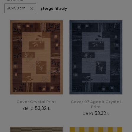
șterge filtruly
80x150 cm
Covor Crystal Print
Covor 97 Agadir Crystal
Print
53,32 L
de la
53,32 L
de la