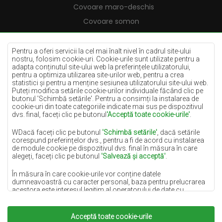
Covoare maro-deschis
Covoare somon
Covoare crem
Covoare lila
Pentru a oferi servicii la cel mai înalt nivel în cadrul site-ului
nostru, folosim cookie-uri. Cookie-urile sunt utilizate pentru a
Covoare galbene
adapta conținutul site-ului web la preferințele utilizatorului,
pentru a optimiza utilizarea site-urilor web, pentru a crea
Covoare mentă
statistici și pentru a menține sesiunea utilizatorului site-ului web.
Puteți modifica setările cookie-urilor individuale făcând clic pe
Covoare albastre
butonul 'Schimbă setările'. Pentru a consimți la instalarea de
cookie-uri din toate categoriile indicate mai sus pe dispozitivul
Covoare portocalii
dvs. final, faceți clic pe butonul
'Acceptă toate cookie-urile'
.
Covoare roz
WDacă faceți clic pe butonul
'Schimbă setările'
, dacă setările
Covoare gri
corespund preferințelor dvs., pentru a fi de acord cu instalarea
de module cookie pe dispozitivul dvs. final în măsura în care
Covoare teracotă
alegeți, faceți clic pe butonul
'Salvează și acceptă'
.
Covoare verzi
În măsura în care cookie-urile vor conține datele
Covoare aurii
dumneavoastră cu caracter personal, baza pentru prelucrarea
acestora este interesul legitim al operatorului de date cu
caracter personal (DYWANYCHEMEX) sau al unor terțe părți,
sub forma asigurării unei calități ridicate a serviciilor furnizate
pe site-ul nostru și a activităților de marketing ale operatorului de
Acceptă toate cookie-urile
Copyright 2022
Covoare Chemex.
Toate drepturile
date cu caracter personal și ale Partenerilor săi de Încredere.