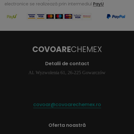
electronice se realizează
prin intermediul
PayU
COVOARE
CHEMEX
Detalii de contact
Al. Wyzwolenia 61, 26-225 Gowarczów
covoar@covoarechemex.ro
Oferta noastră