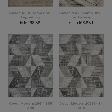
Covor Ua01F Como Hfw -
Covor Re42B Como Hby -
bej, beżowy
bej, beżowy
168,88 L
168,88 L
de la
de la
Covor Modern 2061 1 855
Covor Modern 2061 1 444
Aria
Aria