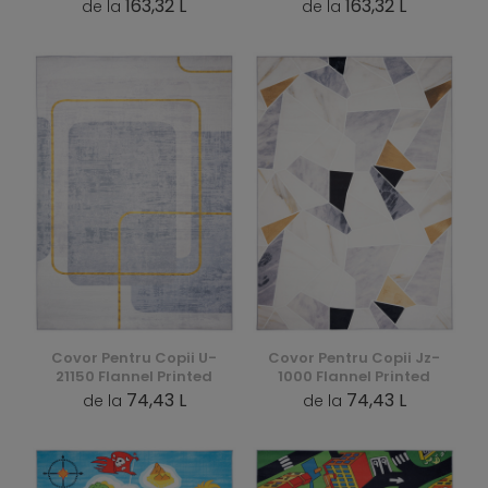
163,32 L
163,32 L
de la
de la
Covor Pentru Copii U-
Covor Pentru Copii Jz-
21150 Flannel Printed
1000 Flannel Printed
74,43 L
74,43 L
de la
de la