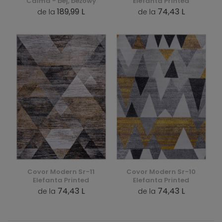
Calma - bej, beżowy
Elefanta Printed
189,99 L
74,43 L
de la
de la
Covor Modern Sr-11
Covor Modern Sr-10
Elefanta Printed
Elefanta Printed
74,43 L
74,43 L
de la
de la