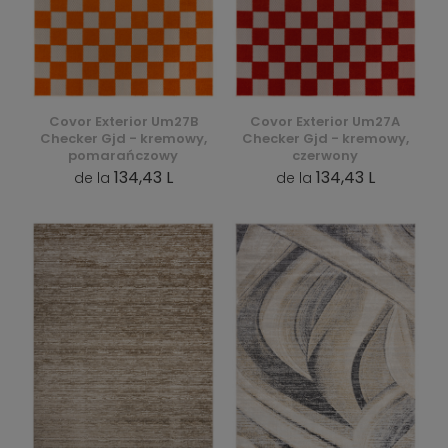
Covor Exterior Um27B
Covor Exterior Um27A
Checker Gjd - kremowy,
Checker Gjd - kremowy,
pomarańczowy
czerwony
134,43 L
134,43 L
de la
de la