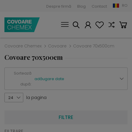
RO
Despre firmă
Blog
Contact
Covoare Chemex
Covoare
Covoare 70x500cm
Covoare 70x500cm
Sortează
adăugare date
după:
la pagina
24
FILTRE
FILTRARE