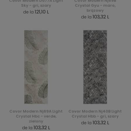
Covor Modern Do77A Light
Covor Modern Nj69B
Sky - gri, szary
Crystal Gyu - maro,
brązowy
121,10 L
de la
103,32 L
de la
Covor Modern Nj69A Light
Covor Modern Nj40B Light
Crystal Hbc - verde,
Crystal Hbb - gri, szary
zielony
103,32 L
de la
103,32 L
de la