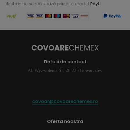
electronice se realizează
prin intermediul
PayU
COVOARE
CHEMEX
Detalii de contact
Al. Wyzwolenia 61, 26-225 Gowarczów
covoar@covoarechemex.ro
Oferta noastră