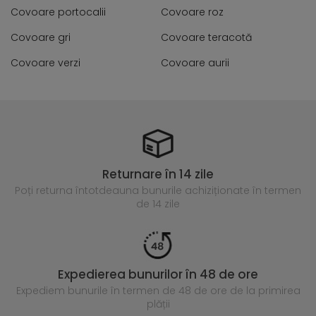
Covoare portocalii
Covoare roz
Covoare gri
Covoare teracotă
Covoare verzi
Covoare aurii
Returnare în 14 zile
Poți returna întotdeauna
bunurile achiziționate în termen
de 14 zile
Expedierea bunurilor în 48 de ore
Expediem bunurile în termen de 48 de ore
de la primirea
plății