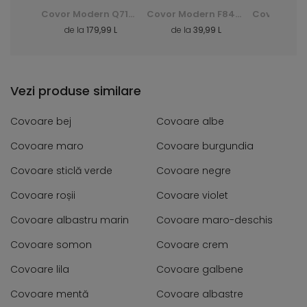
Covor Shaggy Dark D. Silk - verde, zielony
Covor Modern Q710A Luxury Pp Esm - alb, biały
Covor Modern F844B Cheap Pp Crm - gri, szary
3 L
de la
179,99 L
de la
39,99 L
de la
40
Vezi produse similare
Covoare bej
Covoare albe
Covoare maro
Covoare burgundia
Covoare sticlă verde
Covoare negre
Covoare roșii
Covoare violet
Covoare albastru marin
Covoare maro-deschis
Covoare somon
Covoare crem
Covoare lila
Covoare galbene
Covoare mentă
Covoare albastre