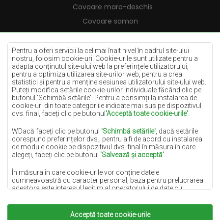
Covoare maro-deschis
Covoare somon
Covoare crem
Covoare lila
Pentru a oferi servicii la cel mai înalt nivel în cadrul site-ului
nostru, folosim cookie-uri. Cookie-urile sunt utilizate pentru a
Covoare galbene
adapta conținutul site-ului web la preferințele utilizatorului,
pentru a optimiza utilizarea site-urilor web, pentru a crea
Covoare mentă
statistici și pentru a menține sesiunea utilizatorului site-ului web.
Puteți modifica setările cookie-urilor individuale făcând clic pe
Covoare albastre
butonul 'Schimbă setările'. Pentru a consimți la instalarea de
cookie-uri din toate categoriile indicate mai sus pe dispozitivul
Covoare portocalii
dvs. final, faceți clic pe butonul
'Acceptă toate cookie-urile'
.
Covoare roz
WDacă faceți clic pe butonul
'Schimbă setările'
, dacă setările
Covoare gri
corespund preferințelor dvs., pentru a fi de acord cu instalarea
de module cookie pe dispozitivul dvs. final în măsura în care
Covoare teracotă
alegeți, faceți clic pe butonul
'Salvează și acceptă'
.
Covoare verzi
În măsura în care cookie-urile vor conține datele
Covoare aurii
dumneavoastră cu caracter personal, baza pentru prelucrarea
acestora este interesul legitim al operatorului de date cu
caracter personal (DYWANYCHEMEX) sau al unor terțe părți,
sub forma asigurării unei calități ridicate a serviciilor furnizate
pe site-ul nostru și a activităților de marketing ale operatorului de
Acceptă toate cookie-urile
Copyright 2022
Covoare Chemex.
Toate drepturile
date cu caracter personal și ale Partenerilor săi de Încredere.