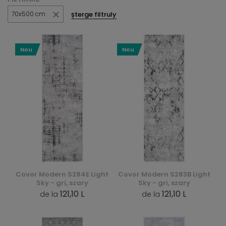
șterge filtruly
70x500 cm
Nou
Nou
Covor Modern S284E Light
Covor Modern S283B Light
Sky - gri, szary
Sky - gri, szary
121,10 L
121,10 L
de la
de la