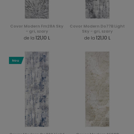
Covor Modern Fm28A Sky
Covor Modern Do77B Light
- gri, szary
Sky - gri, szary
121,10 L
121,10 L
de la
de la
Nou