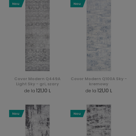
Nou
Nou
Covor Modern Q449A
Covor Modern Q100A Sky -
Light Sky - gri, szary
kremowy
121,10 L
121,10 L
de la
de la
Nou
Nou