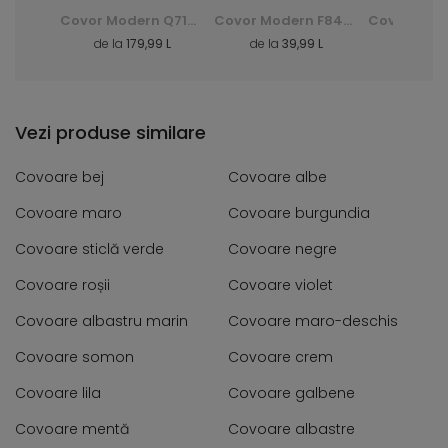
Covor Shaggy Dark D. Silk - verde, zielony
Covor Modern Q710A Luxury Pp Esm - alb, biały
Covor Modern F844B Cheap Pp Crm - gri, szary
3 L
de la
179,99 L
de la
39,99 L
de la
40
Vezi produse similare
Covoare bej
Covoare albe
Covoare maro
Covoare burgundia
Covoare sticlă verde
Covoare negre
Covoare roșii
Covoare violet
Covoare albastru marin
Covoare maro-deschis
Covoare somon
Covoare crem
Covoare lila
Covoare galbene
Covoare mentă
Covoare albastre