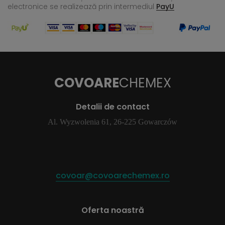
electronice se realizează
prin intermediul
PayU
COVOARE
CHEMEX
Detalii de contact
Al. Wyzwolenia 61, 26-225 Gowarczów
covoar@covoarechemex.ro
Oferta noastră