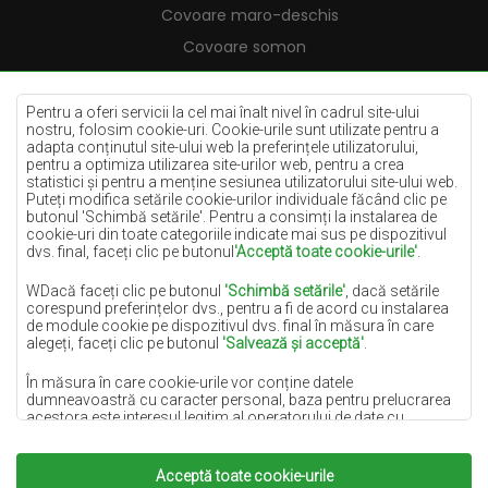
Covoare maro-deschis
Covoare somon
Covoare crem
Covoare lila
Pentru a oferi servicii la cel mai înalt nivel în cadrul site-ului
nostru, folosim cookie-uri. Cookie-urile sunt utilizate pentru a
Covoare galbene
adapta conținutul site-ului web la preferințele utilizatorului,
pentru a optimiza utilizarea site-urilor web, pentru a crea
Covoare mentă
statistici și pentru a menține sesiunea utilizatorului site-ului web.
Puteți modifica setările cookie-urilor individuale făcând clic pe
Covoare albastre
butonul 'Schimbă setările'. Pentru a consimți la instalarea de
cookie-uri din toate categoriile indicate mai sus pe dispozitivul
Covoare portocalii
dvs. final, faceți clic pe butonul
'Acceptă toate cookie-urile'
.
Covoare roz
WDacă faceți clic pe butonul
'Schimbă setările'
, dacă setările
Covoare gri
corespund preferințelor dvs., pentru a fi de acord cu instalarea
de module cookie pe dispozitivul dvs. final în măsura în care
Covoare teracotă
alegeți, faceți clic pe butonul
'Salvează și acceptă'
.
Covoare verzi
În măsura în care cookie-urile vor conține datele
Covoare aurii
dumneavoastră cu caracter personal, baza pentru prelucrarea
acestora este interesul legitim al operatorului de date cu
caracter personal (DYWANYCHEMEX) sau al unor terțe părți,
sub forma asigurării unei calități ridicate a serviciilor furnizate
pe site-ul nostru și a activităților de marketing ale operatorului de
Acceptă toate cookie-urile
Copyright 2022
Covoare Chemex.
Toate drepturile
date cu caracter personal și ale Partenerilor săi de Încredere.