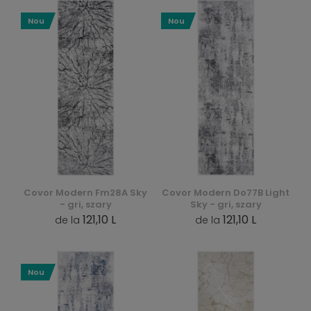
Nou
Nou
Covor Modern Fm28A Sky
Covor Modern Do77B Light
- gri, szary
Sky - gri, szary
121,10 L
121,10 L
de la
de la
Nou