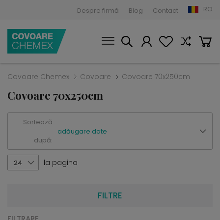
RO
Despre firmă
Blog
Contact
Covoare Chemex
Covoare
Covoare 70x250cm
Covoare 70x250cm
Sortează
adăugare date
după:
la pagina
24
FILTRE
FILTRARE