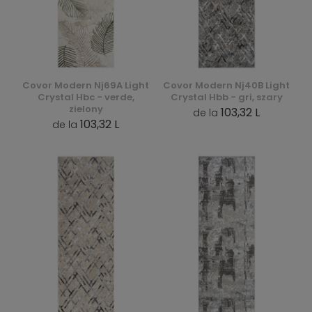
Covor Modern Nj69A Light
Covor Modern Nj40B Light
Crystal Hbc - verde,
Crystal Hbb - gri, szary
zielony
103,32 L
de la
103,32 L
de la