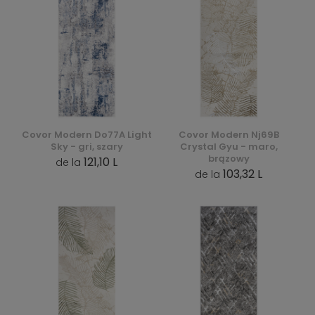
Covor Modern Do77A Light
Covor Modern Nj69B
Sky - gri, szary
Crystal Gyu - maro,
brązowy
121,10 L
de la
103,32 L
de la