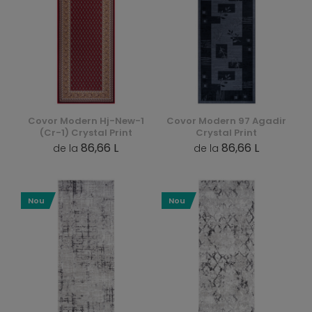
Covor Modern Hj-New-1
Covor Modern 97 Agadir
(Cr-1) Crystal Print
Crystal Print
86,66 L
86,66 L
de la
de la
Nou
Nou