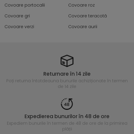
Covoare portocalii
Covoare roz
Covoare gri
Covoare teracotă
Covoare verzi
Covoare aurii
Returnare în 14 zile
Poți returna întotdeauna
bunurile achiziționate în termen
de 14 zile
Expedierea bunurilor în 48 de ore
Expediem bunurile în termen de 48 de ore
de la primirea
plății