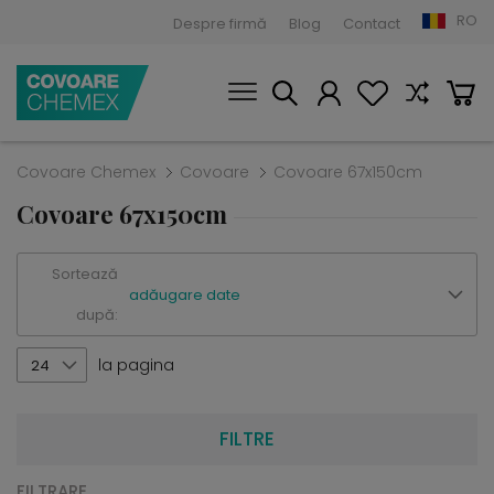
RO
Despre firmă
Blog
Contact
Covoare Chemex
Covoare
Covoare 67x150cm
Covoare 67x150cm
Sortează
adăugare date
după:
la pagina
24
FILTRE
FILTRARE