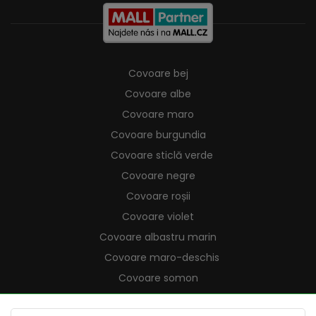
Covoare bej
Covoare albe
Covoare maro
Covoare burgundia
Covoare sticlă verde
Covoare negre
Covoare roșii
Covoare violet
Covoare albastru marin
Covoare maro-deschis
Covoare somon
Covoare crem