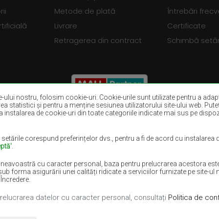
ii
Metode de plată
Întrebări frec
tificială
Livrare
Certificate
Retragerea din contract
Schimbă setări
ite-ului nostru, folosim cookie-uri. Cookie-urile sunt utilizate pentru a adapt
rea statistici și pentru a menține sesiunea utilizatorului site-ului web. Put
 instalarea de cookie-uri din toate categoriile indicate mai sus pe dispozit
Covoare maro
Covoare burgun
Covoare violet
Covoare albast
 setările corespund preferințelor dvs., pentru a fi de acord cu instalarea
ptă'
.
Covoare lila
Covoare galben
neavoastră cu caracter personal, baza pentru prelucrarea acestora este i
lii
Covoare roz
Covoare gri
rma asigurării unei calități ridicate a serviciilor furnizate pe site-ul n
 Încredere.
prelucrarea datelor cu caracter personal, consultați
Politica de conf