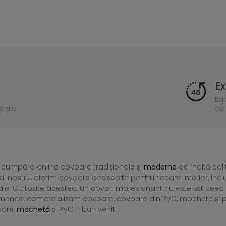
Ex
Ex
 zile
de 
 cumpăra online covoare tradiționale și
moderne
de înaltă cali
l nostru, oferim covoare deosebite pentru fiecare interior, incl
ale. Cu toate acestea, un covor impresionant nu este tot ce
menea, comercializăm covoare, covoare din PVC, mochete și preșu
oare,
mochetă
și PVC – bun venit!