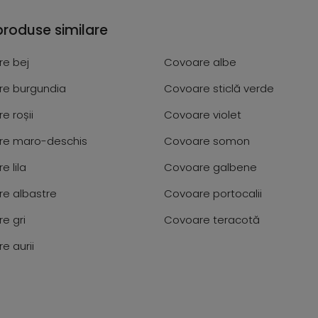
produse similare
e bej
Covoare albe
e burgundia
Covoare sticlă verde
e roșii
Covoare violet
re maro-deschis
Covoare somon
e lila
Covoare galbene
e albastre
Covoare portocalii
e gri
Covoare teracotă
e aurii