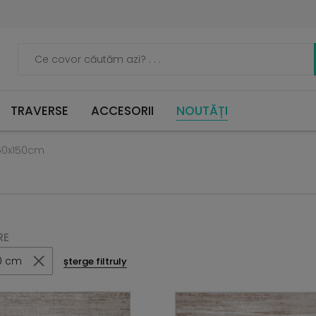
TRAVERSE
ACCESORII
NOUTĂȚI
60x150cm
RE
0 cm
șterge filtruly