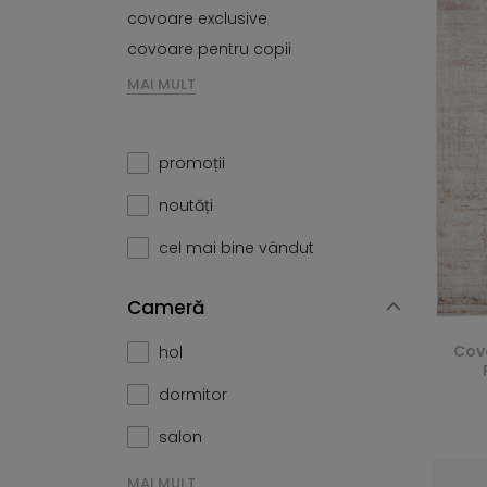
covoare exclusive
covoare pentru copii
MAI MULT
promoții
noutăți
cel mai bine vândut
Cameră
Cov
hol
dormitor
salon
MAI MULT