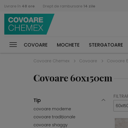
Livrare în
48 ore
Drept de rambursare
14 zile
COVOARE
MOCHETE
STERGATOARE
Covoare Chemex
Covoare
Covoare 
Covoare 60x150cm
FILTRA
Tip
60x15
covoare moderne
covoare tradiționale
covoare shaggy