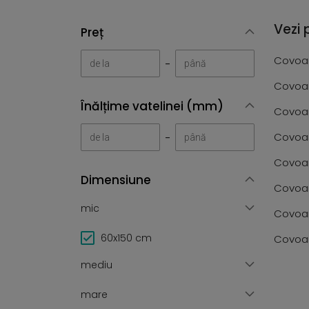
Vezi 
Preț
Covoar
-
Covoar
Înălțime vatelinei (mm)
Covoar
Covoa
-
Covoar
Dimensiune
Covoar
mic
Covoar
60x150 cm
Covoar
mediu
mare