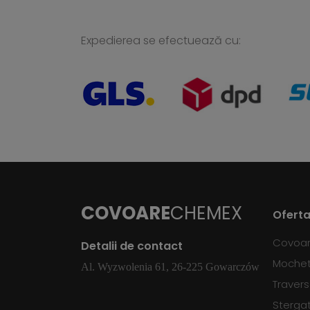
Expedierea se efectuează cu:
COVOARE
CHEMEX
Oferta
Covoa
Detalii de contact
Moche
Al. Wyzwolenia 61, 26-225 Gowarczów
Traver
Sterga