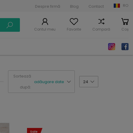
RO
Despre firmă
Blog
Contact
Contul meu
Favorite
Compară
Coș
Sortează
adăugare date
24
după:
Sale