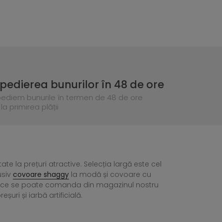
pedierea bunurilor în 48 de ore
pediem bunurile în termen de 48 de ore
la primirea plății
tate la prețuri atractive. Selecția largă este cel
usiv
covoare shaggy
la modă și covoare cu
ea ce se poate comanda din magazinul nostru
ri și iarbă artificială.