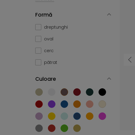
Formă
dreptunghi
oval
cerc
pătrat
Culoare
Covor Modern 2640A Dark Cheap Pp Crm - gri, szary
Covor Modern K082B Luxury Pp Esm - gri, szary
39,99 L
104,43 L
de la
de la