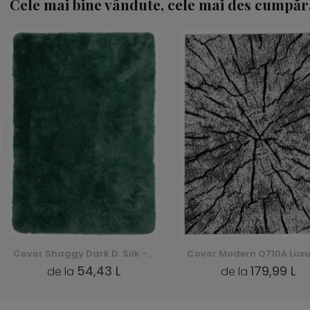
Cele mai bine vândute, cele mai des cumpăr
Covor Shaggy Dark D. Silk - verde, zielony
54,43 L
179,99 L
de la
de la