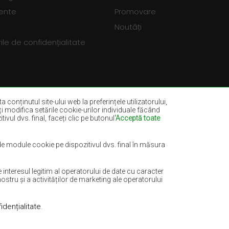
vente
Promovare
Noutăți
le de confidențialitate
a conținutul site-ului web la preferințele utilizatorului,
eți modifica setările cookie-urilor individuale făcând
ivul dvs. final, faceți clic pe butonul
'Acceptă toate
dia
Covoare sticlă verde
ru marin
Covoare maro-deschis
 de module cookie pe dispozitivul dvs. final în măsura
e
Covoare mentă
nteresul legitim al operatorului de date cu caracter
Covoare teracotă
ostru și a activităților de marketing ale operatorului
idențialitate
.