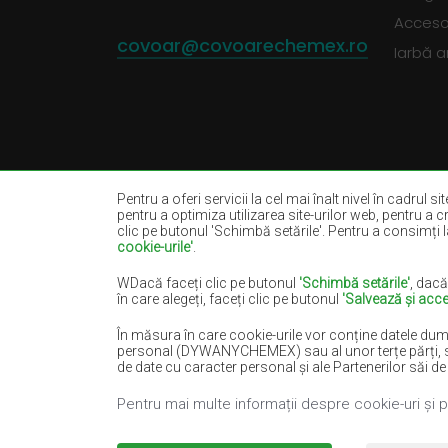
Accesor
covoar@covoarechemex.ro
Iarbă ar
Pentru a oferi servicii la cel mai înalt nivel în cadrul s
pentru a optimiza utilizarea site-urilor web, pentru a c
clic pe butonul 'Schimbă setările'. Pentru a consimți la
cookie-urile'
.
Covoare bej
Covoare albe
Covoare negre
Covoare roșii
WDacă faceți clic pe butonul
'Schimbă setările'
, dacă
în care alegeți, faceți clic pe butonul
'Salvează și acce
Covoare somon
Covoare crem
În măsura în care cookie-urile vor conține datele dum
Covoare albastre
Covoare portoca
personal (DYWANYCHEMEX) sau al unor terțe părți, sub fo
Covoare verzi
Covoare aurii
de date cu caracter personal și ale Partenerilor săi de
Pentru mai multe informații despre cookie-uri și 