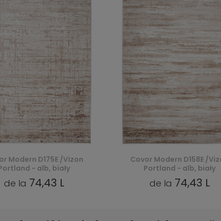
or Modern D175E /Vizon
Covor Modern D158E /Viz
Portland - alb, biały
Portland - alb, biały
74,43 L
74,43 L
de la
de la