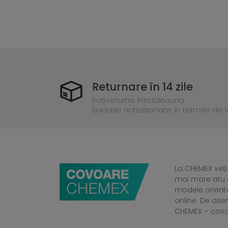
Returnare în 14 zile
Poți returna întotdeauna
bunurile achiziționate în termen de 14
La CHEMEX veți
mai mare atu a
modele orient
online. De ase
CHEMEX – cov