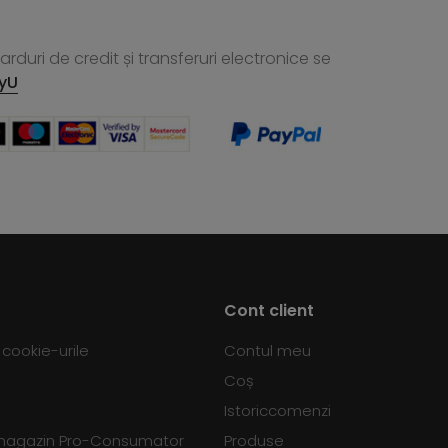
rduri de credit și transferuri electronice se
yU
Cont client
d cookie-urile
Contul meu
Coș
Istoriccomenzi
 magazin Pro-Consumator
Produse