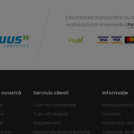
Decontarea tranzacțiilor cu ca
realizează
prin intermediul
Pa
 noastră
Serviciu clienti
Informație
re
Cum să comandați
Politica privin
te
Cum să reveniți
Contact
se
Regulament
Harta site-ului
toare
Reclamații privind bunurile
Certificat de