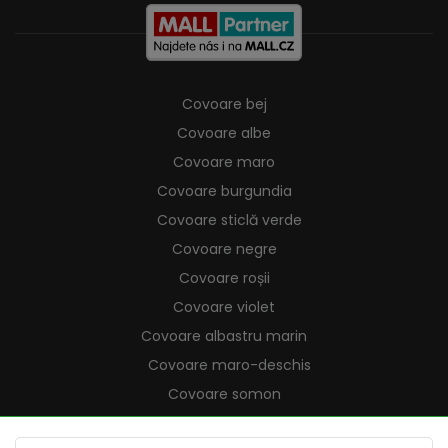
Covoare bej
Covoare albe
Covoare maro
Covoare burgundia
Covoare sticlă verde
Covoare negre
Covoare roșii
Covoare violet
Covoare albastru marin
Covoare maro-deschis
Covoare somon
Covoare crem