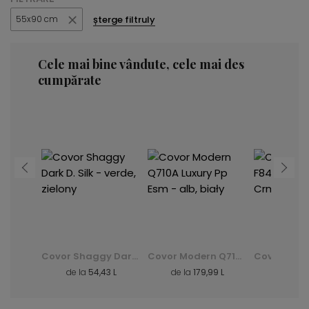
șterge filtruly
55x90 cm
Cele mai bine vândute, cele mai des
cumpărate
Covor Modern K082B Luxury Pp Esm - gri, szary
Covor Shaggy Dark D. Silk - verde, zielony
Covor Modern Q710A Luxury Pp Esm - alb, biały
3 L
de la
54,43 L
de la
179,99 L
de la
39