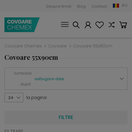
RO
Despre firmă
Blog
Contact
Covoare Chemex
Covoare
Covoare 55x90cm
Covoare 55x90cm
Sortează
adăugare date
după:
la pagina
24
FILTRE
FILTRARE