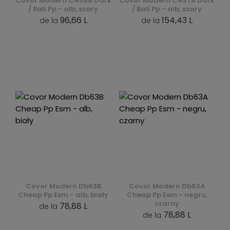
Covor Modern C438A Dark
Covor Modern C437A Dark
/ Bali Pp - alb, szary
/ Bali Pp - alb, szary
96,66 L
154,43 L
de la
de la
Covor Modern Db63B
Covor Modern Db63A
Cheap Pp Esm - alb, biały
Cheap Pp Esm - negru,
czarny
78,88 L
de la
78,88 L
de la