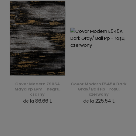
Covor Modern Z905A
Covor Modern E545A Dark
Maya Pp Eym - negru,
Gray/ Bali Pp - roșu,
czarny
czerwony
86,66 L
225,54 L
de la
de la