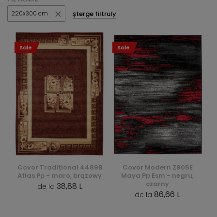
șterge filtruly
220x300 cm
Sale
Sale
Covor Tradițional 4489B
Covor Modern Z905E
Atlas Pp - maro, brązowy
Maya Pp Esm - negru,
czarny
38,88 L
de la
86,66 L
de la