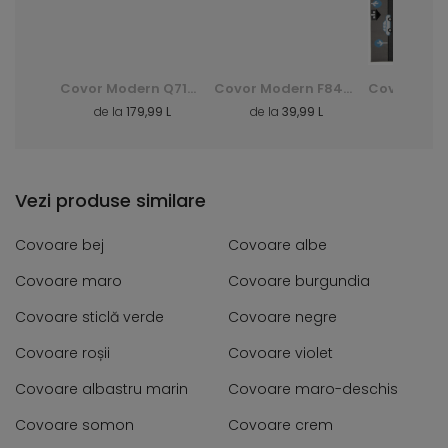
Covor Shaggy Dark D. Silk - verde, zielony
Covor Modern Q710A Luxury Pp Esm - alb, biały
Covor Modern F844B Cheap Pp Crm - gri, szary
3 L
de la
179,99 L
de la
39,99 L
de la
40
Vezi produse similare
Covoare bej
Covoare albe
Covoare maro
Covoare burgundia
Covoare sticlă verde
Covoare negre
Covoare roșii
Covoare violet
Covoare albastru marin
Covoare maro-deschis
Covoare somon
Covoare crem