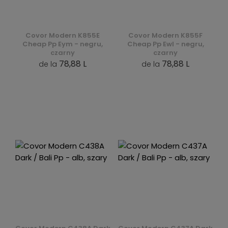
Covor Modern K855E
Covor Modern K855F
Cheap Pp Eym - negru,
Cheap Pp Ewl - negru,
czarny
czarny
78,88 L
78,88 L
de la
de la