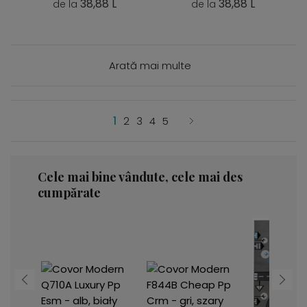
38,88 L
38,88 L
de la
de la
Arată mai multe
1
2
3
4
5
Cele mai bine vândute, cele mai des
cumpărate