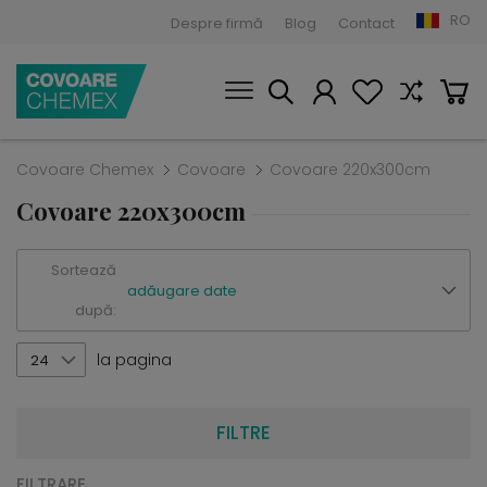
RO
Despre firmă
Blog
Contact
Covoare Chemex
Covoare
Covoare 220x300cm
Covoare 220x300cm
Sortează
adăugare date
după:
la pagina
24
FILTRE
FILTRARE