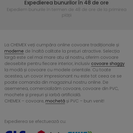
Expedierea bunurilor în 48 de ore
Expediem bunurile în termen de 48 de ore
de la primirea
plății
La CHEMEX veți cumpăra online covoare tradiționale și
moderne
de înaltă calitate la prețuri atractive. Selecția
largă este cel mai mare atu al nostru, oferim covoare
deosebite pentru fiecare interior, inclusiv
covoare shaggy
la modă și covoare cu modele orientale. Cu toate
acestea, un covor impresionant nu este tot ceea ce se
poate comanda din magazinul nostru online. De
asemenea, comercializăm covoare, covoare din PVC,
mochete și preșuri și iarbă artificială.
CHEMEX – covoare,
mochetă
și PVC – bun venit!
Expedierea se efectuează cu: