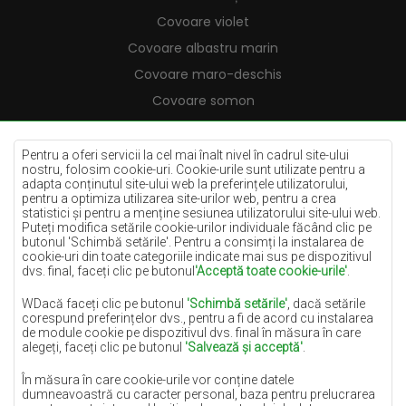
Covoare violet
Covoare albastru marin
Covoare maro-deschis
Covoare somon
Covoare crem
Covoare lila
Pentru a oferi servicii la cel mai înalt nivel în cadrul site-ului
nostru, folosim cookie-uri. Cookie-urile sunt utilizate pentru a
Covoare galbene
adapta conținutul site-ului web la preferințele utilizatorului,
pentru a optimiza utilizarea site-urilor web, pentru a crea
Covoare mentă
statistici și pentru a menține sesiunea utilizatorului site-ului web.
Puteți modifica setările cookie-urilor individuale făcând clic pe
Covoare albastre
butonul 'Schimbă setările'. Pentru a consimți la instalarea de
cookie-uri din toate categoriile indicate mai sus pe dispozitivul
Covoare portocalii
dvs. final, faceți clic pe butonul
'Acceptă toate cookie-urile'
.
Covoare roz
WDacă faceți clic pe butonul
'Schimbă setările'
, dacă setările
Covoare gri
corespund preferințelor dvs., pentru a fi de acord cu instalarea
de module cookie pe dispozitivul dvs. final în măsura în care
Covoare teracotă
alegeți, faceți clic pe butonul
'Salvează și acceptă'
.
Covoare verzi
În măsura în care cookie-urile vor conține datele
Covoare aurii
dumneavoastră cu caracter personal, baza pentru prelucrarea