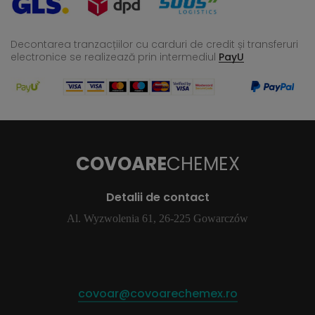
Decontarea tranzacțiilor cu carduri de credit și transferuri
electronice se realizează
prin intermediul
PayU
COVOARE
CHEMEX
Detalii de contact
Al. Wyzwolenia 61, 26-225 Gowarczów
covoar@covoarechemex.ro