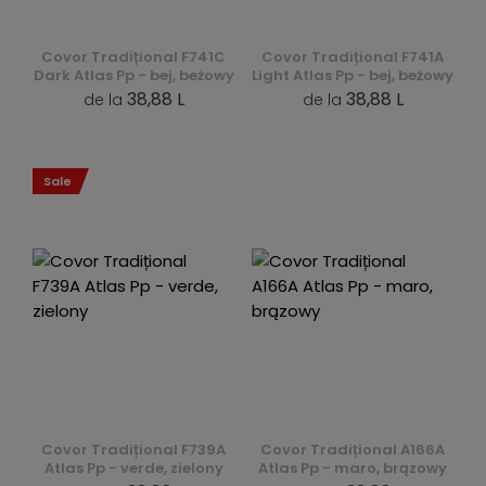
Covor Tradițional F741C
Covor Tradițional F741A
Dark Atlas Pp - bej, beżowy
Light Atlas Pp - bej, beżowy
38,88 L
38,88 L
de la
de la
Sale
Covor Tradițional F739A
Covor Tradițional A166A
Atlas Pp - verde, zielony
Atlas Pp - maro, brązowy